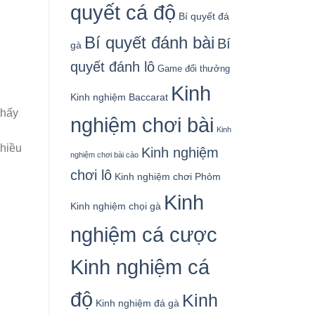
quyết cá độ
Bí quyết đá
Bí quyết đánh bài
Bí
gà
quyết đánh lô
Game đổi thưởng
Kinh
Kinh nghiệm Baccarat
thấy
nghiệm chơi bài
Kinh
nhiều
Kinh nghiệm
nghiệm chơi bài cào
chơi lô
Kinh nghiệm chơi Phỏm
Kinh
Kinh nghiệm chọi gà
nghiệm cá cược
Kinh nghiệm cá
độ
Kinh
Kinh nghiệm đá gà