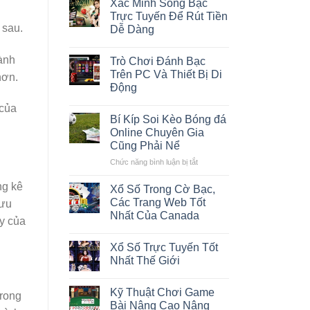
Cho
Xác Minh Sòng Bạc
Mức
đấu
Trực Tuyến Để Rút Tiền
Cược
Trường
 sau.
Dễ Dàng
6623
hành
Trò Chơi Đánh Bạc
Trên PC Và Thiết Bị Di
hơn.
Động
 của
Bí Kíp Soi Kèo Bóng đá
Online Chuyên Gia
Cũng Phải Nể
ở
Chức năng bình luận bị tắt
Bí
Kíp
ng kê
Xổ Số Trong Cờ Bạc,
Soi
Các Trang Web Tốt
 ưu
Kèo
Nhất Của Canada
y của
Bóng
đá
Online
Xổ Số Trực Tuyến Tốt
Chuyên
Nhất Thế Giới
Gia
Cũng
Kỹ Thuật Chơi Game
Phải
trong
Nể
Bài Nâng Cao Nâng