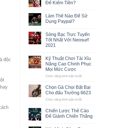
Để Kiếm Tiền?
Làm Thế Nào Để Sử
Dụng Paypal?
Sòng Bạc Trực Tuyến
Tốt Nhất Với Neosurf
2021
Kỹ Thuật Chơi Tài Xỉu
và độc
Nâng Cao Chinh Phục
Mọi Mức Cược
ở
Chức năng bình luận bị tắt
ột
Kỹ
Thuật
thay
Chọn Gà Chọi Bất Bại
Chơi
Cho đấu Trường 6623
Tài
ở
Chức năng bình luận bị tắt
Xỉu
Chọn
Nâng
 cách
Gà
Cao
Chiến Lược Thẻ Cào
Chọi
Chinh
Để Giành Chiến Thắng
Bất
Phục
Bại
Mọi