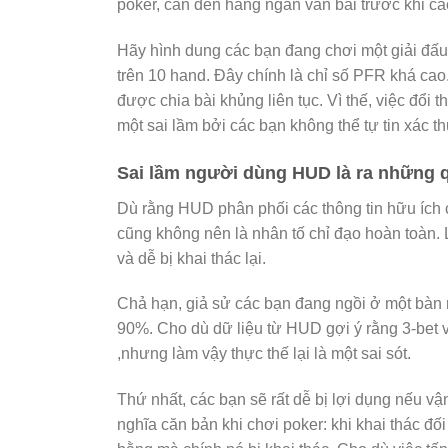
poker, cần đến hàng ngàn ván bài trước khi cá
Hãy hình dung các bạn đang chơi một giải đấu 
trên 10 hand. Đây chính là chỉ số PFR khá ca
được chia bài khủng liên tục. Vì thế, việc đổi
một sai lầm bởi các bạn không thể tự tin xác 
Sai lầm
người dùng HUD là ra những q
Dù rằng HUD phân phối các thông tin hữu ích 
cũng không nên là nhân tố chỉ đạo hoàn toàn. 
và dễ bị khai thác lại.
Chả hạn, giả sử các bạn đang ngồi ở một bàn m
90%. Cho dù dữ liệu từ HUD gợi ý rằng 3-bet vớ
,nhưng làm vậy thực thế lại là một sai sót.
Thứ nhất, các bạn sẽ rất dễ bị lợi dụng nếu v
nghĩa căn bản khi chơi poker: khi khai thác đ