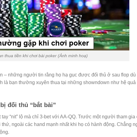
ạn thua tiền khi chơi bài poker (Ảnh minh hoạ)
ơn – những người tin rằng họ hạ gục được đối thủ ở sau flop dù
hính là bạn thường xuyên thua tại những showndown như hệ quả
bị đối thủ “bắt bài”
tay “nit” lộ mà chỉ 3-bet với AA-QQ. Trước một người tham gia
mọi thứ, ngoài các hand mạnh nhất khi họ có hành động. Chẳng 
động.