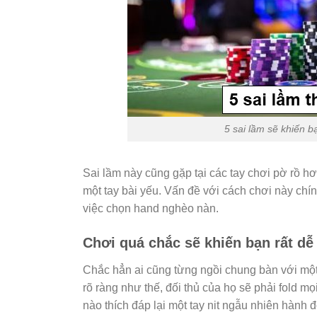
5 sai lầm sẽ khiến b
Sai lầm này cũng gặp tại các tay chơi pờ rồ h
một tay bài yếu. Vấn đề với cách chơi này c
việc chọn hand nghèo nàn.
Chơi quá chắc sẽ khiến bạn rất dễ 
Chắc hẳn ai cũng từng ngồi chung bàn với một 
rõ ràng như thế, đối thủ của họ sẽ phải fold 
nào thích đáp lại một tay nit ngẫu nhiên hành 