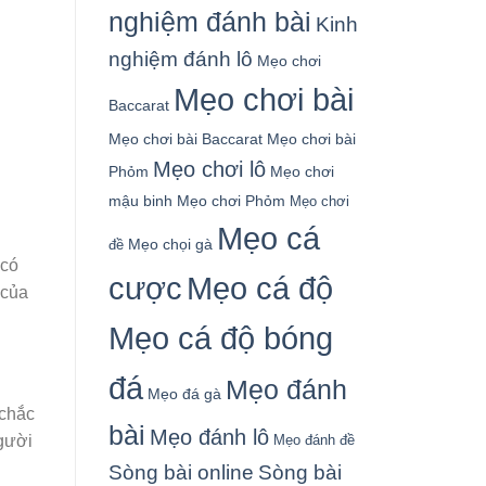
nghiệm đánh bài
Kinh
nghiệm đánh lô
Mẹo chơi
Mẹo chơi bài
Baccarat
Mẹo chơi bài Baccarat
Mẹo chơi bài
Mẹo chơi lô
Phỏm
Mẹo chơi
mậu binh
Mẹo chơi Phỏm
Mẹo chơi
Mẹo cá
Mẹo chọi gà
đề
 có
Mẹo cá độ
cược
 của
Mẹo cá độ bóng
đá
Mẹo đánh
Mẹo đá gà
 chắc
bài
Mẹo đánh lô
người
Mẹo đánh đề
Sòng bài online
Sòng bài