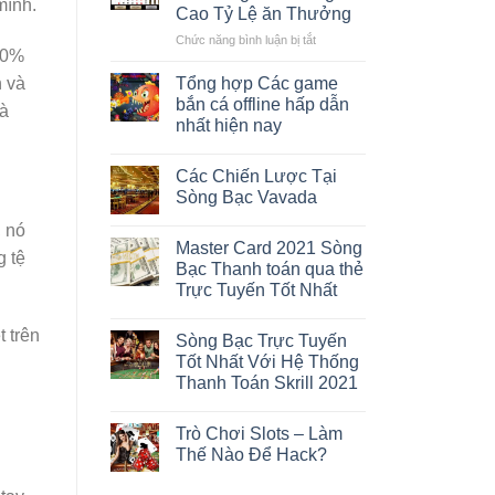
mình.
Cao Tỷ Lệ ăn Thưởng
ở
Chức năng bình luận bị tắt
50%
Kỹ
Thuật
Tổng hợp Các game
n và
Chơi
bắn cá offline hấp dẫn
là
Game
nhất hiện nay
Bài
Nâng
Cao
Các Chiến Lược Tại
Nâng
Sòng Bạc Vavada
Cao
Tỷ
, nó
Master Card 2021 Sòng
Lệ
g tệ
ăn
Bạc Thanh toán qua thẻ
Thưởng
Trực Tuyến Tốt Nhất
 trên
Sòng Bạc Trực Tuyến
Tốt Nhất Với Hệ Thống
Thanh Toán Skrill 2021
Trò Chơi Slots – Làm
Thế Nào Để Hack?