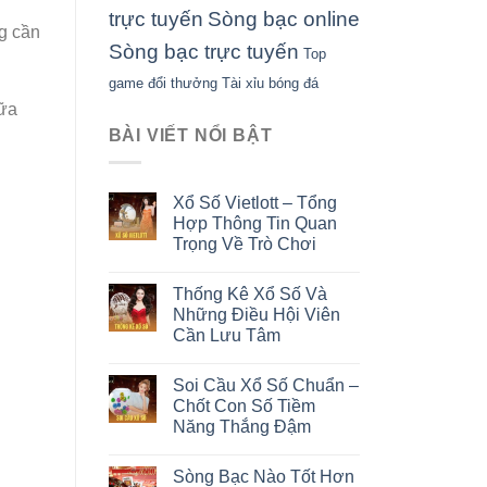
trực tuyến
Sòng bạc online
g cần
Sòng bạc trực tuyến
Top
game đổi thưởng
Tài xỉu bóng đá
iữa
BÀI VIẾT NỔI BẬT
Xổ Số Vietlott – Tổng
Hợp Thông Tin Quan
Trọng Về Trò Chơi
Thống Kê Xổ Số Và
Những Điều Hội Viên
Cần Lưu Tâm
Soi Cầu Xổ Số Chuẩn –
Chốt Con Số Tiềm
Năng Thắng Đậm
Sòng Bạc Nào Tốt Hơn