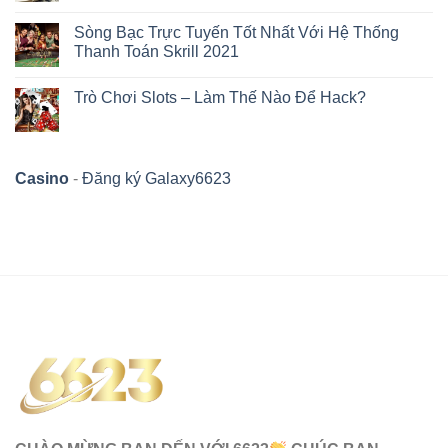
ăn
Thưởng
Sòng Bạc Trực Tuyến Tốt Nhất Với Hệ Thống
Thanh Toán Skrill 2021
Trò Chơi Slots – Làm Thế Nào Để Hack?
Casino
-
Đăng ký Galaxy6623