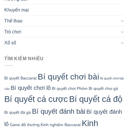
Khuyến mại
Thể thao
Trò chơi
Xổ số
TÌM KIẾM NHIỀU
Bí quyết chơi bài
Bí quyết Baccarat
Bí quyết chơi bài
Bí quyết chơi lô
Bí quyết chơi Phỏm
Bí quyết chọi gà
cào
Bí quyết cá cược
Bí quyết cá độ
Bí quyết đánh bài
Bí quyết đánh
Bí quyết đá gà
Kinh
lô
Kinh nghiệm Baccarat
Game đổi thưởng