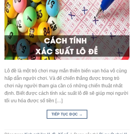
Lô đề là một trò chơi may mắn thiên biến vạn hóa vô cùng
hấp dẫn người chơi. Và để chiến thắng được trong trò
chơi này người tham gia cần có những chiến thuật nhất
định. Biết được cách tính xác suất lô đề sẽ giúp mọi người
tối ưu hóa được số tiền […]
TIẾP TỤC ĐỌC
→