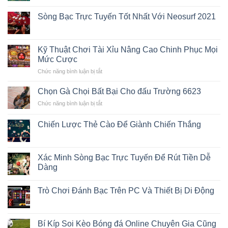
Sòng Bạc Trực Tuyến Tốt Nhất Với Neosurf 2021
Kỹ Thuật Chơi Tài Xỉu Nâng Cao Chinh Phục Mọi
Mức Cược
ở
Chức năng bình luận bị tắt
Kỹ
Thuật
Chọn Gà Chọi Bất Bại Cho đấu Trường 6623
Chơi
ở
Chức năng bình luận bị tắt
Tài
Chọn
Xỉu
Gà
Nâng
Chiến Lược Thẻ Cào Để Giành Chiến Thắng
Chọi
Cao
Bất
Chinh
Bại
Phục
Cho
Xác Minh Sòng Bạc Trực Tuyến Để Rút Tiền Dễ
Mọi
đấu
Dàng
Mức
Trường
Cược
6623
Trò Chơi Đánh Bạc Trên PC Và Thiết Bị Di Động
Bí Kíp Soi Kèo Bóng đá Online Chuyên Gia Cũng