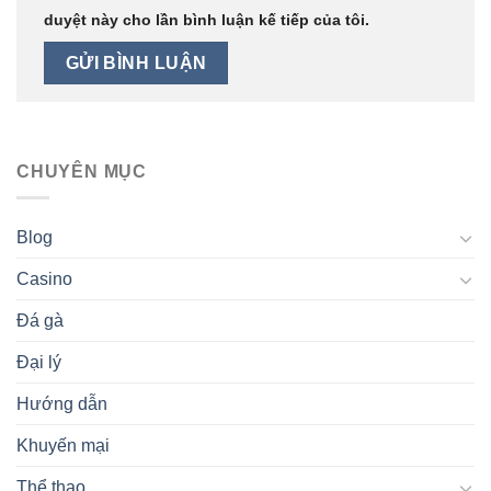
duyệt này cho lần bình luận kế tiếp của tôi.
CHUYÊN MỤC
Blog
Casino
Đá gà
Đại lý
Hướng dẫn
Khuyến mại
Thể thao