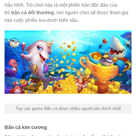
hậu hĩnh. Trò chơi này là một phiên bản độc đáo của
trò
bắn cá đổi thưởng
, nơi người chơi sẽ được tham gia
vào cuộc phiêu lưu dưới biển sâu.
Top các game Bắn cá được nhiều người yêu thích nhất
Bắn cá kim cương