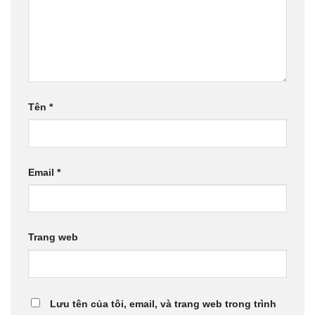
Tên
*
Email
*
Trang web
Lưu tên của tôi, email, và trang web trong trình