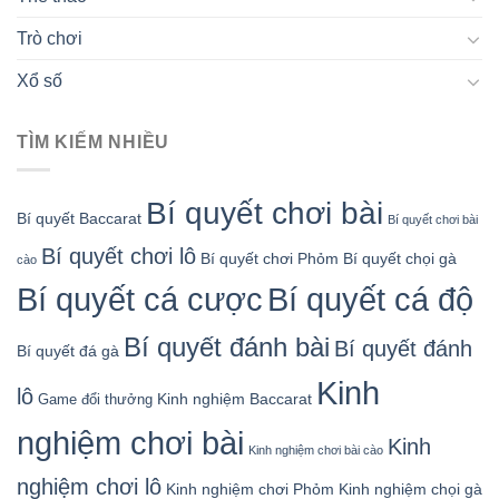
Trò chơi
Xổ số
TÌM KIẾM NHIỀU
Bí quyết chơi bài
Bí quyết Baccarat
Bí quyết chơi bài
Bí quyết chơi lô
Bí quyết chơi Phỏm
Bí quyết chọi gà
cào
Bí quyết cá cược
Bí quyết cá độ
Bí quyết đánh bài
Bí quyết đánh
Bí quyết đá gà
Kinh
lô
Kinh nghiệm Baccarat
Game đổi thưởng
nghiệm chơi bài
Kinh
Kinh nghiệm chơi bài cào
nghiệm chơi lô
Kinh nghiệm chơi Phỏm
Kinh nghiệm chọi gà