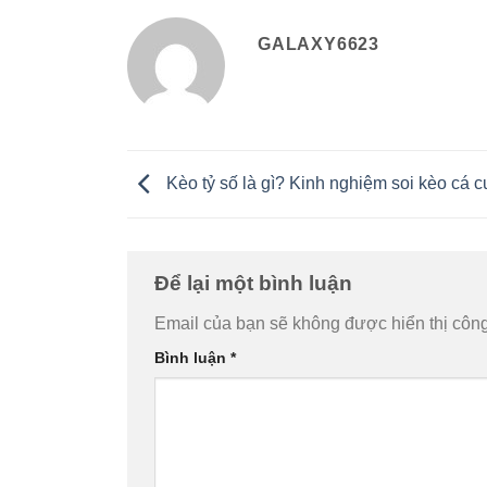
GALAXY6623
Kèo tỷ số là gì? Kinh nghiệm soi kèo cá c
Để lại một bình luận
Email của bạn sẽ không được hiển thị công
Bình luận
*