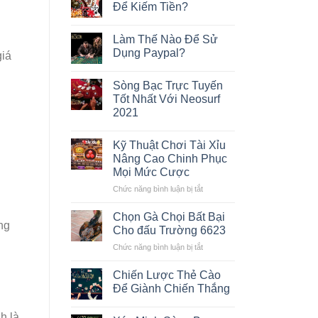
Để Kiếm Tiền?
Làm Thế Nào Để Sử
Dụng Paypal?
giá
Sòng Bạc Trực Tuyến
Tốt Nhất Với Neosurf
2021
Kỹ Thuật Chơi Tài Xỉu
Nâng Cao Chinh Phục
Mọi Mức Cược
ở
Chức năng bình luận bị tắt
Kỹ
Thuật
Chọn Gà Chọi Bất Bại
ởng
Chơi
Cho đấu Trường 6623
Tài
ở
Chức năng bình luận bị tắt
Xỉu
Chọn
Nâng
Gà
Cao
Chiến Lược Thẻ Cào
Chọi
Chinh
Để Giành Chiến Thắng
Bất
Phục
Bại
Mọi
h là