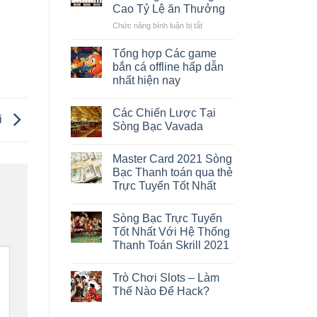
Cao Tỷ Lệ ăn Thưởng
ở
Chức năng bình luận bị tắt
Kỹ
Thuật
Tổng hợp Các game
Chơi
bắn cá offline hấp dẫn
Game
nhất hiện nay
Bài
Nâng
Cao
Các Chiến Lược Tại
i
Nâng
Sòng Bạc Vavada
Cao
Tỷ
Master Card 2021 Sòng
Lệ
ăn
Bạc Thanh toán qua thẻ
Thưởng
Trực Tuyến Tốt Nhất
Sòng Bạc Trực Tuyến
Tốt Nhất Với Hệ Thống
Thanh Toán Skrill 2021
Trò Chơi Slots – Làm
Thế Nào Để Hack?