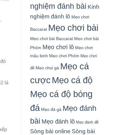
nghiệm đánh bài
Kinh
nghiệm đánh lô
Mẹo chơi
.
Mẹo chơi bài
Baccarat
Mẹo chơi bài Baccarat
Mẹo chơi bài
Mẹo chơi lô
Phỏm
Mẹo chơi
mậu binh
Mẹo chơi Phỏm
Mẹo chơi
 đó
Mẹo cá
Mẹo chọi gà
đề
Mẹo cá độ
cược
2 lá
Mẹo cá độ bóng
đá
Mẹo đánh
Mẹo đá gà
bài
Mẹo đánh lô
Mẹo đánh đề
 xếp
Sòng bài online
Sòng bài