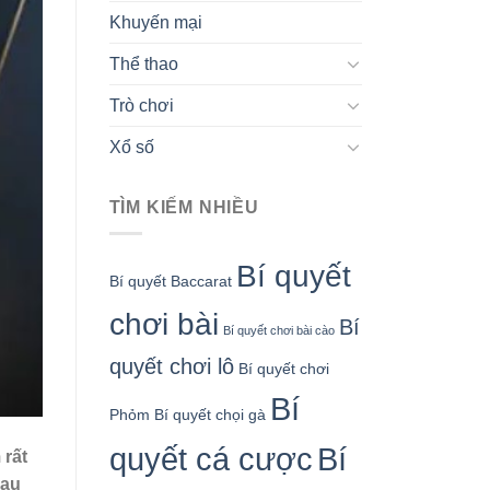
Khuyến mại
Thể thao
Trò chơi
Xổ số
TÌM KIẾM NHIỀU
Bí quyết
Bí quyết Baccarat
chơi bài
Bí
Bí quyết chơi bài cào
quyết chơi lô
Bí quyết chơi
Bí
Phỏm
Bí quyết chọi gà
quyết cá cược
Bí
 rất
sau