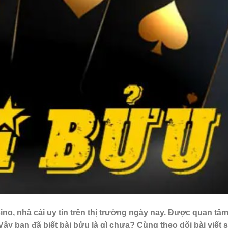
ino, nhà cái uy tín trên thị trường ngày nay. Được quan tâm
ậy bạn đã biết bài bửu là gì chưa? Cùng theo dõi bài viết 