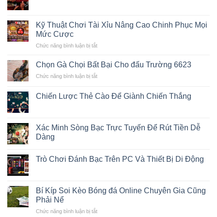
Kỹ Thuật Chơi Tài Xỉu Nâng Cao Chinh Phục Mọi
Mức Cược
ở
Chức năng bình luận bị tắt
Kỹ
Thuật
Chọn Gà Chọi Bất Bại Cho đấu Trường 6623
Chơi
ở
Chức năng bình luận bị tắt
Tài
Chọn
Xỉu
Gà
Nâng
Chiến Lược Thẻ Cào Để Giành Chiến Thắng
Chọi
Cao
Bất
Chinh
Bại
Phục
Cho
Xác Minh Sòng Bạc Trực Tuyến Để Rút Tiền Dễ
Mọi
đấu
Dàng
Mức
Trường
Cược
6623
Trò Chơi Đánh Bạc Trên PC Và Thiết Bị Di Động
Bí Kíp Soi Kèo Bóng đá Online Chuyên Gia Cũng
Phải Nể
ở
Chức năng bình luận bị tắt