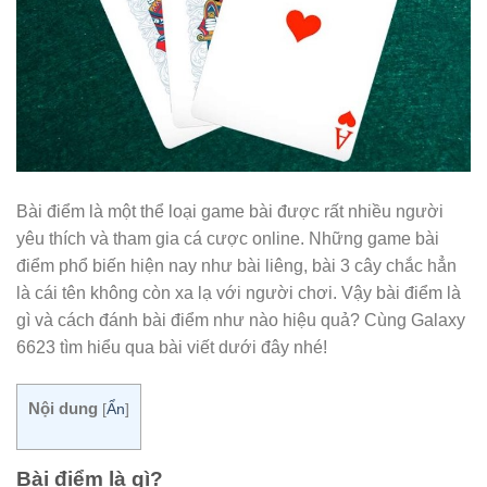
Bài điểm là một thể loại game bài được rất nhiều người
yêu thích và tham gia cá cược online. Những game bài
điểm phổ biến hiện nay như bài liêng, bài 3 cây chắc hẳn
là cái tên không còn xa lạ với người chơi. Vậy bài điểm là
gì và cách đánh bài điểm như nào hiệu quả? Cùng Galaxy
6623 tìm hiểu qua bài viết dưới đây nhé!
Nội dung
[
Ẩn
]
Bài điểm là gì?