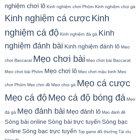
nghiệm chơi lô
Kinh nghiệm chơi Phỏm
Kinh nghiệm chọi gà
Kinh nghiệm cá cược
Kinh
nghiệm cá độ
Kinh
Kinh nghiệm đá gà
nghiệm đánh bài
Kinh nghiệm đánh lô
Mẹo
Mẹo chơi bài
chơi Baccarat
Mẹo chơi bài Baccarat
Mẹo chơi lô
Mẹo chơi bài Phỏm
Mẹo chơi mậu binh
Mẹo
Mẹo cá cược
chơi Phỏm
Mẹo chọi gà
Mẹo chơi đề
Mẹo cá độ
Mẹo cá độ bóng đá
Mẹo
Mẹo đánh bài
Mẹo đánh lô
đá gà
Mẹo đánh đề
Sòng bài online
Sòng bài trực tuyến
Sòng bạc
online
Sòng bạc trực tuyến
Top game đổi thưởng
Tài xỉu