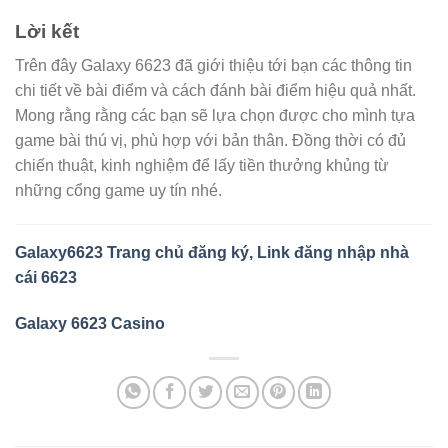
Lời kết
Trên đây Galaxy 6623 đã giới thiệu tới bạn các thông tin
chi tiết về bài điểm và cách đánh bài điểm hiệu quả nhất.
Mong rằng rằng các bạn sẽ lựa chọn được cho mình tựa
game bài thú vị, phù hợp với bản thân. Đồng thời có đủ
chiến thuật, kinh nghiệm để lấy tiền thưởng khủng từ
những cổng game uy tín nhé.
Galaxy6623 Trang chủ đăng ký, Link đăng nhập nhà
cái 6623
Galaxy 6623 Casino