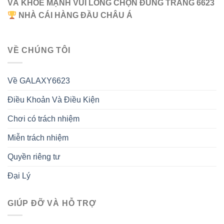
VÀ KHỎE MẠNH VUI LÒNG CHỌN ĐÚNG TRANG 6623
NHÀ CÁI HÀNG ĐẦU CHÂU Á
VỀ CHÚNG TÔI
Về GALAXY6623
Điều Khoản Và Điều Kiện
Chơi có trách nhiệm
Miễn trách nhiệm
Quyền riêng tư
Đại Lý
GIÚP ĐỠ VÀ HỖ TRỢ