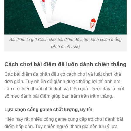
Bài điểm là gì? Cách chơi bài điểm để luôn dành chiến thắng
(Ảnh minh họa)
Cách chơi bài điểm để luôn dành chiến thắng
Các bài điểm đa phần đều có cách chơi và luật chơi khá
đơn giản. Tuy nhiên để giành được thắng lợi thì anh em
cần có chiến thuật nhất định và hiệu quả. Dưới đây là một
số mẹo đánh bài điểm giúp bạn trăm trận trăm thắng.
Lựa chọn cổng game chất lượng, uy tín
Hiện nay rất nhiều cổng game cung cấp trò chơi đánh bài
điểm hấp dẫn. Tuy nhiên người tham gia nên lưu ý lựa