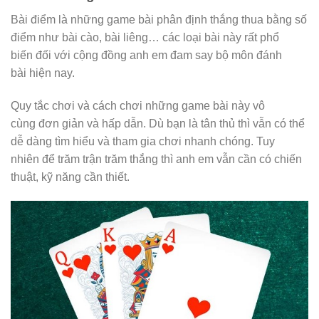
Bài điểm là những game bài phân định thắng thua bằng số
điểm như bài cào, bài liêng… các loại bài này rất phổ
biến đối với cộng đồng anh em đam say bộ môn đánh
bài hiện nay.
Quy tắc chơi và cách chơi những game bài này vô
cùng đơn giản và hấp dẫn. Dù bạn là tân thủ thì vẫn có thể
dễ dàng tìm hiểu và tham gia chơi nhanh chóng. Tuy
nhiên để trăm trận trăm thắng thì anh em vẫn cần có chiến
thuật, kỹ năng cần thiết.