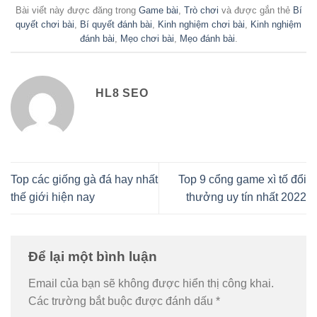
Bài viết này được đăng trong
Game bài
,
Trò chơi
và được gắn thẻ
Bí
quyết chơi bài
,
Bí quyết đánh bài
,
Kinh nghiệm chơi bài
,
Kinh nghiệm
đánh bài
,
Mẹo chơi bài
,
Mẹo đánh bài
.
HL8 SEO
Top các giống gà đá hay nhất
Top 9 cổng game xì tố đổi
thế giới hiện nay
thưởng uy tín nhất 2022
Để lại một bình luận
Email của bạn sẽ không được hiển thị công khai.
Các trường bắt buộc được đánh dấu
*