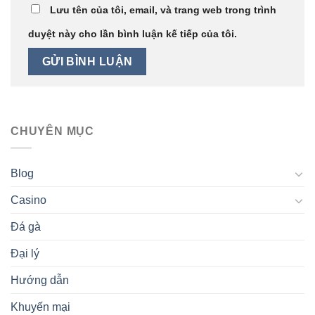
Lưu tên của tôi, email, và trang web trong trình
duyệt này cho lần bình luận kế tiếp của tôi.
CHUYÊN MỤC
Blog
Casino
Đá gà
Đại lý
Hướng dẫn
Khuyến mại