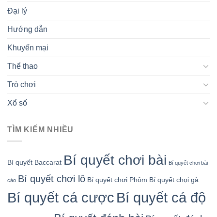
Đại lý
Hướng dẫn
Khuyến mại
Thể thao
Trò chơi
Xổ số
TÌM KIẾM NHIỀU
Bí quyết chơi bài
Bí quyết Baccarat
Bí quyết chơi bài
Bí quyết chơi lô
Bí quyết chơi Phỏm
Bí quyết chọi gà
cào
Bí quyết cá cược
Bí quyết cá độ