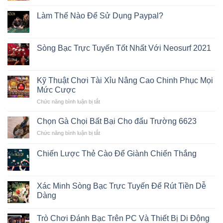
Làm Thế Nào Để Sử Dụng Paypal?
Sòng Bạc Trực Tuyến Tốt Nhất Với Neosurf 2021
Kỹ Thuật Chơi Tài Xỉu Nâng Cao Chinh Phục Mọi
Mức Cược
ở
Chức năng bình luận bị tắt
Kỹ
Thuật
Chọn Gà Chọi Bất Bại Cho đấu Trường 6623
Chơi
ở
Chức năng bình luận bị tắt
Tài
Chọn
Xỉu
Gà
Nâng
Chiến Lược Thẻ Cào Để Giành Chiến Thắng
Chọi
Cao
Bất
Chinh
Bại
Phục
Cho
Xác Minh Sòng Bạc Trực Tuyến Để Rút Tiền Dễ
Mọi
đấu
Dàng
Mức
Trường
Cược
6623
Trò Chơi Đánh Bạc Trên PC Và Thiết Bị Di Động