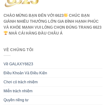
CHÀO MỪNG BẠN ĐẾN VỚI 6623
CHÚC BẠN
GIÀNH NHIỀU THƯỞNG LỚN GIA ĐÌNH HẠNH PHÚC
VÀ KHỎE MẠNH VUI LÒNG CHỌN ĐÚNG TRANG 6623
NHÀ CÁI HÀNG ĐẦU CHÂU Á
VỀ CHÚNG TÔI
Về GALAXY6623
Điều Khoản Và Điều Kiện
Chơi có trách nhiệm
Miễn trách nhiệm
Quyền riêng tư