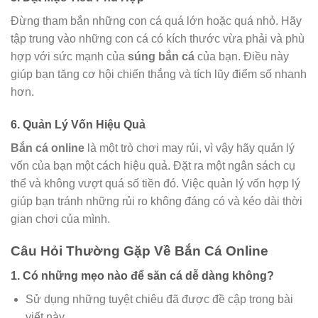
Đừng tham bắn những con cá quá lớn hoặc quá nhỏ. Hãy
tập trung vào những con cá có kích thước vừa phải và phù
hợp với sức mạnh của
súng bắn cá
của bạn. Điều này
giúp bạn tăng cơ hội chiến thắng và tích lũy điểm số nhanh
hơn.
6. Quản Lý Vốn Hiệu Quả
Bắn cá online
là một trò chơi may rủi, vì vậy hãy quản lý
vốn của bạn một cách hiệu quả. Đặt ra một ngân sách cụ
thể và không vượt quá số tiền đó. Việc quản lý vốn hợp lý
giúp bạn tránh những rủi ro không đáng có và kéo dài thời
gian chơi của mình.
Câu Hỏi Thường Gặp Về Bắn Cá Online
1. Có những mẹo nào để săn cá dễ dàng không?
Sử dụng những tuyệt chiêu đã được đề cập trong bài
viết này.