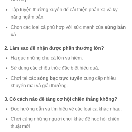
Tập luyện thường xuyên để cải thiện phản xạ và kỹ
năng ngắm bắn.
Chọn các loại cá phù hợp với sức mạnh của
súng bắn
cá
.
2. Làm sao để nhận được phần thưởng lớn?
Hạ gục những chú cá lớn và hiếm.
Sử dụng các chiêu thức đặc biệt hiệu quả.
Chơi tại các
sòng bạc trực tuyến
cung cấp nhiều
khuyến mãi và giải thưởng.
3. Có cách nào để tăng cơ hội chiến thắng không?
Đọc hướng dẫn và tìm hiểu về các loại cá khác nhau.
Chơi cùng những người chơi khác để học hỏi chiến
thuật mới.