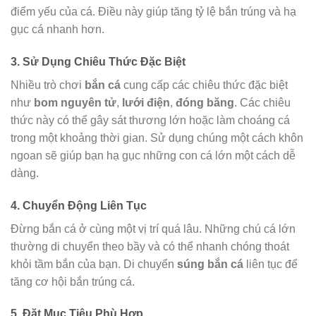
điểm yếu của cá. Điều này giúp tăng tỷ lệ bắn trúng và hạ
gục cá nhanh hơn.
3. Sử Dụng Chiêu Thức Đặc Biệt
Nhiều trò chơi
bắn cá
cung cấp các chiêu thức đặc biệt
như
bom nguyên tử
,
lưới điện
,
đóng băng
. Các chiêu
thức này có thể gây sát thương lớn hoặc làm choáng cá
trong một khoảng thời gian. Sử dụng chúng một cách khôn
ngoan sẽ giúp bạn hạ gục những con cá lớn một cách dễ
dàng.
4. Chuyển Động Liên Tục
Đừng bắn cá ở cùng một vị trí quá lâu. Những chú cá lớn
thường di chuyển theo bầy và có thể nhanh chóng thoát
khỏi tầm bắn của bạn. Di chuyển
súng bắn cá
liên tục để
tăng cơ hội bắn trúng cá.
5. Đặt Mục Tiêu Phù Hợp