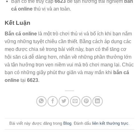
Bạn có thể truy cập
6623
để tận hưởng trải nghiệm
bắn
cá online
thú vị và an toàn.
Kết Luận
Bắn cá online
là một trò chơi thú vị và bổ ích khi bạn nắm
vững những tuyệt chiêu cần thiết. Bằng cách áp dụng các
mẹo được chia sẻ trong bài viết này, bạn có thể tăng cơ
hội săn cá dễ dàng hơn, nhận về những phần thưởng lớn
và tận hưởng trọn vẹn niềm vui mà trò chơi mang lại. Chúc
bạn có những giây phút thư giãn và may mắn khi
bắn cá
online
tại
6623
.
Bài viết này được đăng trong
Blog
. Đánh dấu
liên kết thường trực
.