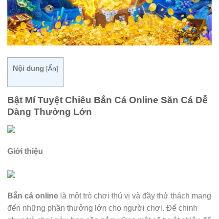
Nội dung
[
Ẩn
]
Bật Mí Tuyệt Chiêu Bắn Cá Online Săn Cá Dễ
Dàng Thưởng Lớn
Giới thiệu
Bắn cá online
là một trò chơi thú vị và đầy thử thách mang
đến những phần thưởng lớn cho người chơi. Để chinh