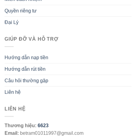
Quyền riêng tư
Đại Lý
GIÚP ĐỠ VÀ HỖ TRỢ
Hướng dẫn nạp tiền
Hướng dẫn rút tiền
Câu hỏi thường gặp
Liên hệ
LIÊN HỆ
Thương hiệu:
6623
Email:
betram01011997@gmail.com