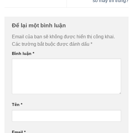
số mấy thì trúng?
Để lại một bình luận
Email của bạn sẽ không được hiển thị công khai.
Các trường bắt buộc được đánh dấu
*
Bình luận
*
Tên
*
Email
*