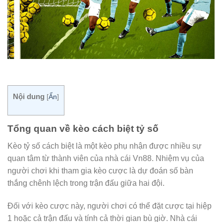
Nội dung
[
Ẩn
]
Tổng quan về kèo cách biệt tỷ số
Kèo tỷ số cách biệt là một kèo phụ nhận được nhiều sự
quan tâm từ thành viên của nhà cái Vn88. Nhiệm vụ của
người chơi khi tham gia kèo cược là dự đoán số bàn
thắng chênh lệch trong trận đấu giữa hai đội.
Đối với kèo cược này, người chơi có thể đặt cược tại hiệp
1 hoặc cả trận đấu và tính cả thời gian bù giờ. Nhà cái