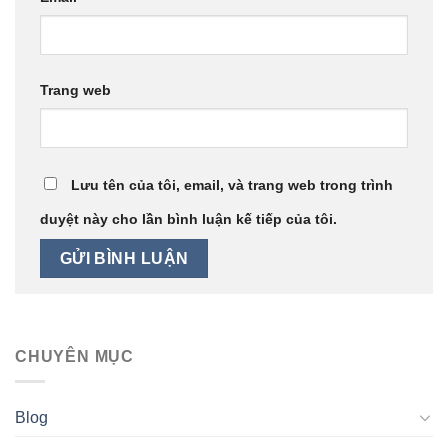
Trang web
Lưu tên của tôi, email, và trang web trong trình
duyệt này cho lần bình luận kế tiếp của tôi.
CHUYÊN MỤC
Blog