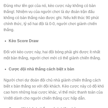
Đúng như tên gọi của nó, kèo cược này không có bàn
thắng!. Nhiệm vụ của người chơi là dự đoán trận đấu
không có bàn thắng nào được ghi. Nếu kết thúc 90 phút
chính thức, tỷ số hai đội là 0-0, người chơi giành chiến
thắng.
Kèo Score Draw
Đối với kèo cược này, hai đội bóng phải ghi được ít nhất
một bàn thắng, người chơi mới có thể giành chiến thắng.
Cược đội nhà thắng cách biệt x bàn
Người chơi dự đoán đội chủ nhà giành chiến thắng cách
biệt x bàn thắng so với đội khách. Kèo cược này có độ khó
cao hơn những loại cược khác, vì thế mức thanh toán của
Vn88 dành cho người chiến thắng cực hấp dẫn.