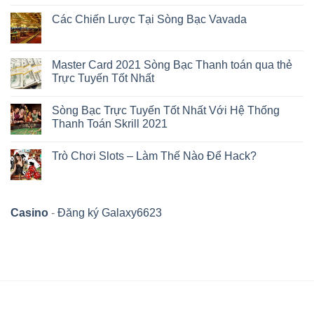
Bài
Nâng
Các Chiến Lược Tại Sòng Bạc Vavada
Cao
Nâng
Cao
Master Card 2021 Sòng Bạc Thanh toán qua thẻ
Tỷ
Trực Tuyến Tốt Nhất
Lệ
ăn
Thưởng
Sòng Bạc Trực Tuyến Tốt Nhất Với Hệ Thống
Thanh Toán Skrill 2021
Trò Chơi Slots – Làm Thế Nào Để Hack?
Casino
-
Đăng ký Galaxy6623