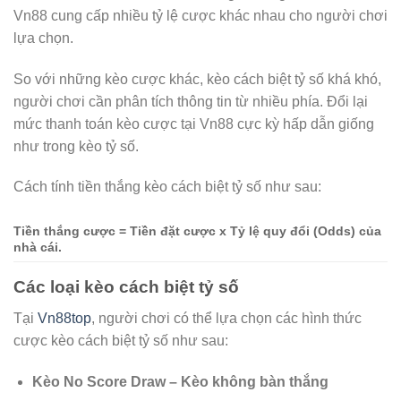
Vn88 cung cấp nhiều tỷ lệ cược khác nhau cho người chơi
lựa chọn.
So với những kèo cược khác, kèo cách biệt tỷ số khá khó,
người chơi cần phân tích thông tin từ nhiều phía. Đổi lại
mức thanh toán kèo cược tại Vn88 cực kỳ hấp dẫn giống
như trong kèo tỷ số.
Cách tính tiền thắng kèo cách biệt tỷ số như sau:
Tiền thắng cược = Tiền đặt cược x Tỷ lệ quy đổi (Odds) của
nhà cái.
Các loại kèo cách biệt tỷ số
Tại
Vn88top
, người chơi có thể lựa chọn các hình thức
cược kèo cách biệt tỷ số như sau:
Kèo No Score Draw – Kèo không bàn thắng