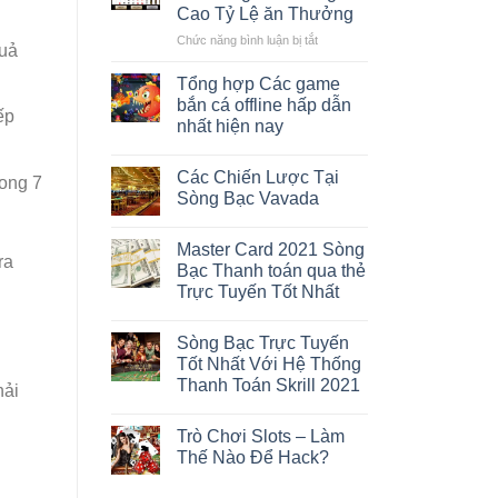
Cao Tỷ Lệ ăn Thưởng
ở
Chức năng bình luận bị tắt
quả
Kỹ
Thuật
Tổng hợp Các game
Chơi
bắn cá offline hấp dẫn
ếp
Game
nhất hiện nay
Bài
Nâng
Cao
Các Chiến Lược Tại
rong 7
Nâng
Sòng Bạc Vavada
Cao
Tỷ
Master Card 2021 Sòng
Lệ
ra
ăn
Bạc Thanh toán qua thẻ
Thưởng
Trực Tuyến Tốt Nhất
Sòng Bạc Trực Tuyến
Tốt Nhất Với Hệ Thống
Thanh Toán Skrill 2021
hải
Trò Chơi Slots – Làm
Thế Nào Để Hack?