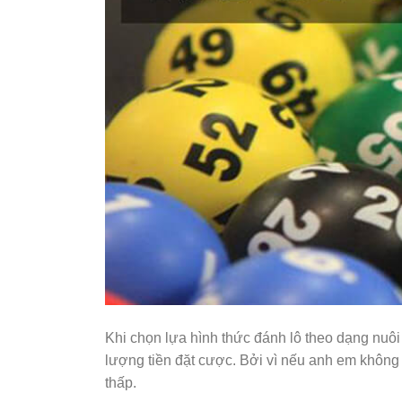
Khi chọn lựa hình thức đánh lô theo dạng nuôi
lượng tiền đặt cược. Bởi vì nếu anh em khôn
thấp.