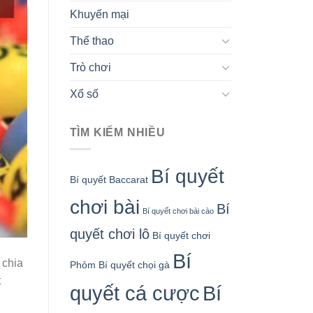
Khuyến mại
Thể thao
Trò chơi
Xổ số
TÌM KIẾM NHIỀU
Bí quyết
Bí quyết Baccarat
chơi bài
Bí
Bí quyết chơi bài cào
quyết chơi lô
Bí quyết chơi
Bí
 chia
Phỏm
Bí quyết chọi gà
t
quyết cá cược
Bí