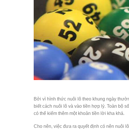
Bởi vì hình thức nuôi lô theo khung ngày thườn
biết cách nuôi lô và vào tiền hợp lý. Toàn bộ s
có thể kiếm thêm một khoản tiền lời kha khá.
Cho nên, việc đưa ra quyết định có nên nuôi l