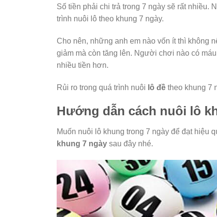
Số tiền phải chi trả trong 7 ngày sẽ rất nhiều.
trình nuôi lô theo khung 7 ngày.
Cho nên, những anh em nào vốn ít thì không nên 
giảm mà còn tăng lên. Người chơi nào có máu li
nhiều tiền hơn.
Rủi ro trong quá trình nuôi
lô đề
theo khung 7 ng
Hướng dẫn cách nuôi lô k
Muốn nuôi lô khung trong 7 ngày để đạt hiệu 
khung 7 ngày
sau đây nhé.