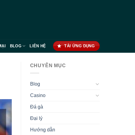
MẠI
BLOG
LIÊN HỆ
TẢI ỨNG DỤNG
CHUYÊN MỤC
Blog
Casino
Đá gà
Đại lý
Hướng dẫn