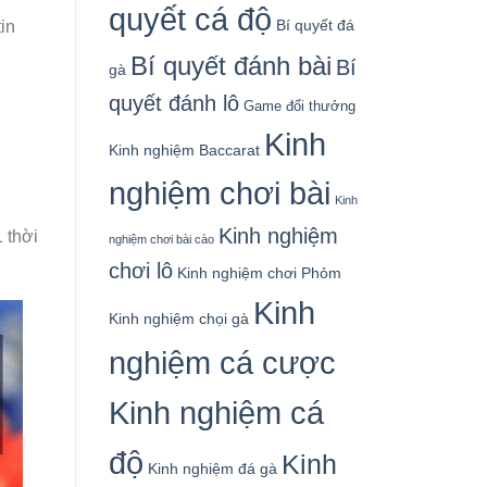
quyết cá độ
Bí quyết đá
in
Bí quyết đánh bài
Bí
gà
quyết đánh lô
Game đổi thưởng
Kinh
Kinh nghiệm Baccarat
nghiệm chơi bài
Kinh
Kinh nghiệm
 thời
nghiệm chơi bài cào
chơi lô
Kinh nghiệm chơi Phỏm
Kinh
Kinh nghiệm chọi gà
nghiệm cá cược
Kinh nghiệm cá
độ
Kinh
Kinh nghiệm đá gà