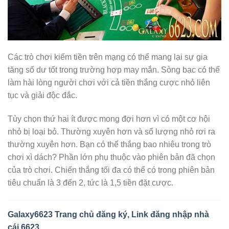
Các trò chơi kiếm tiền trên mạng có thể mang lại sự gia
tăng số dư tốt trong trường hợp may mắn. Sòng bạc có thể
làm hài lòng người chơi với cả tiền thắng cược nhỏ liên
tục và giải độc đắc.
Tùy chọn thứ hai ít được mong đợi hơn vì có một cơ hội
nhỏ bị loại bỏ. Thường xuyên hơn và số lượng nhỏ rơi ra
thường xuyên hơn. Bạn có thể thắng bao nhiêu trong trò
chơi xì dách? Phần lớn phụ thuộc vào phiên bản đã chọn
của trò chơi. Chiến thắng tối đa có thể có trong phiên bản
tiêu chuẩn là 3 đến 2, tức là 1,5 tiền đặt cược.
Galaxy6623 Trang chủ đăng ký, Link đăng nhập nhà
cái 6623