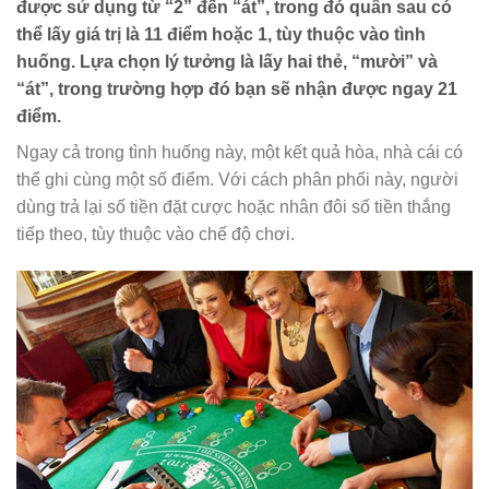
được sử dụng từ “2” đến “át”, trong đó quân sau có
thể lấy giá trị là 11 điểm hoặc 1, tùy thuộc vào tình
huống. Lựa chọn lý tưởng là lấy hai thẻ, “mười” và
“át”, trong trường hợp đó bạn sẽ nhận được ngay 21
điểm.
Ngay cả trong tình huống này, một kết quả hòa, nhà cái có
thể ghi cùng một số điểm. Với cách phân phối này, người
dùng trả lại số tiền đặt cược hoặc nhân đôi số tiền thắng
tiếp theo, tùy thuộc vào chế độ chơi.