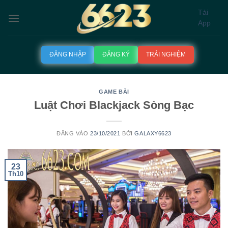
Bỏ
Tải
qua
App
nội
dung
ĐĂNG NHẬP
ĐĂNG KÝ
TRẢI NGHIỆM
GAME BÀI
Luật Chơi Blackjack Sòng Bạc
ĐĂNG VÀO
23/10/2021
BỞI
GALAXY6623
23
Th10