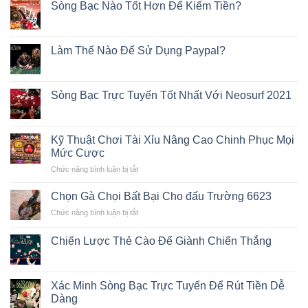
Sòng Bạc Nào Tốt Hơn Để Kiếm Tiền?
Làm Thế Nào Để Sử Dụng Paypal?
Sòng Bạc Trực Tuyến Tốt Nhất Với Neosurf 2021
Kỹ Thuật Chơi Tài Xỉu Nâng Cao Chinh Phục Mọi
Mức Cược
ở
Chức năng bình luận bị tắt
Kỹ
Thuật
Chọn Gà Chọi Bất Bại Cho đấu Trường 6623
Chơi
ở
Chức năng bình luận bị tắt
Tài
Chọn
Xỉu
Gà
Nâng
Chiến Lược Thẻ Cào Để Giành Chiến Thắng
Chọi
Cao
Bất
Chinh
Bại
Phục
Cho
Xác Minh Sòng Bạc Trực Tuyến Để Rút Tiền Dễ
Mọi
đấu
Dàng
Mức
Trường