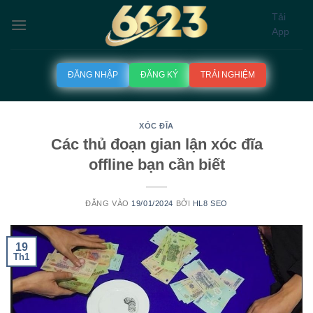
Bỏ
Tải
qua
App
nội
dung
ĐĂNG NHẬP
ĐĂNG KÝ
TRẢI NGHIỆM
XÓC ĐĨA
Các thủ đoạn gian lận xóc đĩa
offline bạn cần biết
ĐĂNG VÀO
19/01/2024
BỞI
HL8 SEO
19
Th1