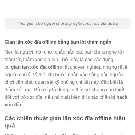
Thời gian cho người chơi suy nghĩ cược xóc đĩa quá ít
Gian lận xóc đĩa offline bằng tấm lót thảm ngắn
Nếu là người mới chơi chắc hẳn các bạn chưa nghe tới
thảm từ, thảm xóc đĩa bịp,..Bởi đây là các các dụng
cụ
gian lận xóc đĩa offline
rất chuyên nghiệp nhưng rất ít
người chú ý. Vì thế, khi bước chân vào sòng bài, người
chơi cần phải quan sát kỹ những chi tiết này, đặc biệt là
thảm xóc đĩa. Bởi đây là dụng cụ thật sự không cần thiết
đối với trò xóc đĩa, nếu nó xuất hiện thì chắc chắn bị
hack
xóc đĩa
.
Các chiến thuật gian lận xóc đĩa offline hiệu
quả