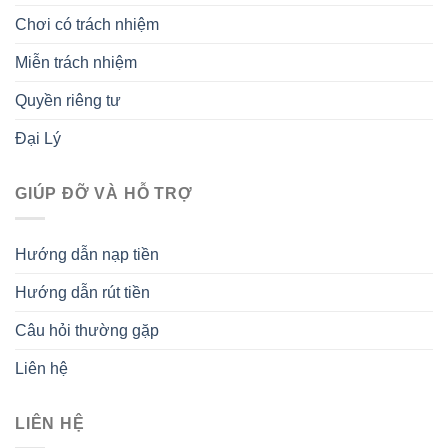
Chơi có trách nhiệm
Miễn trách nhiệm
Quyền riêng tư
Đại Lý
GIÚP ĐỠ VÀ HỖ TRỢ
Hướng dẫn nạp tiền
Hướng dẫn rút tiền
Câu hỏi thường gặp
Liên hệ
LIÊN HỆ