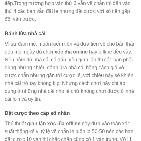
tiếp.Trong trường hợp ván thứ 3 vẫn về chẵn thì đến ván
thứ 4 các bạn vẫn đặt lẻ nhưng đặt cược với số tiền gấp
đôi ván trước.
Đánh lừa nhà cái
Vì sự đam mê, muốn kiếm tiền và đưa tiền về cho bản thân
đều mỗi ngày dù chơi
xóc đĩa online
hay offline đều vậy.
Nếu hôm đó nhà cái có dấu hiệu gian lận thì các bạn phải
dùng những chiêu đánh lừa nhà cái bằng cách giả vờ
cược chẵn nhưng gần tới cược lẻ, với chiêu này sẽ khiến
nhà cái trở tay không kịp. Nhưng cách chơi này chỉ áp
dụng ở những nhà cái nhỏ lẻ chứ không chơi được ở nhà
cái lớn và uy tín.
Đặt cược theo cấp số nhân
Thủ thuật
gian lận xóc đĩa offline
này dựa vào toán xác
suất thống kê vì tỷ lệ về chẵn lẻ luôn là 50-50 nên các bạn
đặt cược 10 ván thì chắc chắn cũng có 1 ván trúng. Với 1