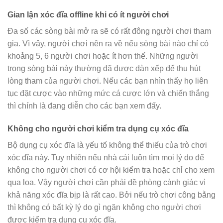
Gian lận xóc đĩa offline khi có ít người chơi
Đa số các sòng bài mở ra sẽ có rất đông người chơi tham
gia. Vì vậy, người chơi nên ra về nếu sòng bài nào chỉ có
khoảng 5, 6 người chơi hoặc ít hơn thế. Những người
trong sòng bài này thường đã được dàn xếp để thu hút
lòng tham của người chơi. Nếu các bạn nhìn thấy họ liên
tục đặt cược vào những mức cá cược lớn và chiến thắng
thì chính là đang diễn cho các bạn xem đấy.
Không cho người chơi kiểm tra dụng cụ xóc đĩa
Bộ dụng cụ xóc đĩa là yếu tố không thể thiếu của trò chơi
xóc đĩa này. Tuy nhiên nếu nhà cái luôn tìm mọi lý do để
không cho người chơi có cơ hội kiểm tra hoặc chỉ cho xem
qua loa. Vậy người chơi cần phải đề phòng cảnh giác vì
khả năng xóc đĩa bịp là rất cao. Bởi nếu trò chơi công bằng
thì không có bất kỳ lý do gì ngăn không cho người chơi
được kiểm tra dụng cụ xóc đĩa.