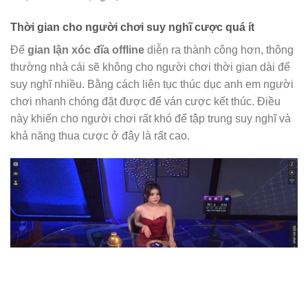
Thời gian cho người chơi suy nghĩ cược quá ít
Để
gian lận xóc đĩa offline
diễn ra thành công hơn, thông
thường nhà cái sẽ không cho người chơi thời gian dài để
suy nghĩ nhiều. Bằng cách liên tục thúc dục anh em người
chơi nhanh chóng đặt được để ván cược kết thúc. Điều
này khiến cho người chơi rất khó để tập trung suy nghĩ và
khả năng thua cược ở đây là rất cao.