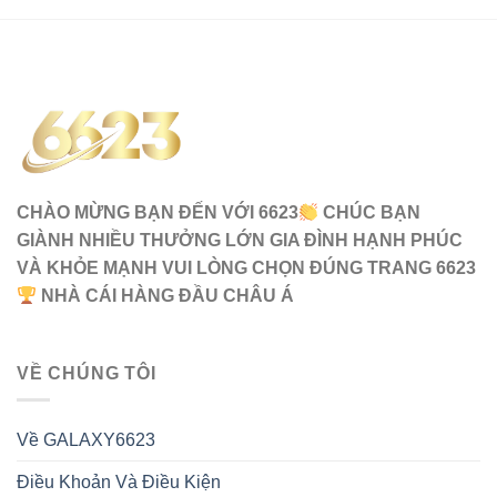
CHÀO MỪNG BẠN ĐẾN VỚI 6623
CHÚC BẠN
GIÀNH NHIỀU THƯỞNG LỚN GIA ĐÌNH HẠNH PHÚC
VÀ KHỎE MẠNH VUI LÒNG CHỌN ĐÚNG TRANG 6623
NHÀ CÁI HÀNG ĐẦU CHÂU Á
VỀ CHÚNG TÔI
Về GALAXY6623
Điều Khoản Và Điều Kiện