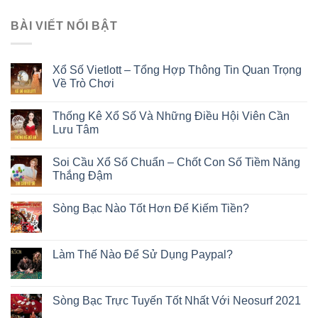
BÀI VIẾT NỔI BẬT
Xổ Số Vietlott – Tổng Hợp Thông Tin Quan Trọng
Về Trò Chơi
Thống Kê Xổ Số Và Những Điều Hội Viên Cần
Lưu Tâm
Soi Cầu Xổ Số Chuẩn – Chốt Con Số Tiềm Năng
Thắng Đậm
Sòng Bạc Nào Tốt Hơn Để Kiếm Tiền?
Làm Thế Nào Để Sử Dụng Paypal?
Sòng Bạc Trực Tuyến Tốt Nhất Với Neosurf 2021