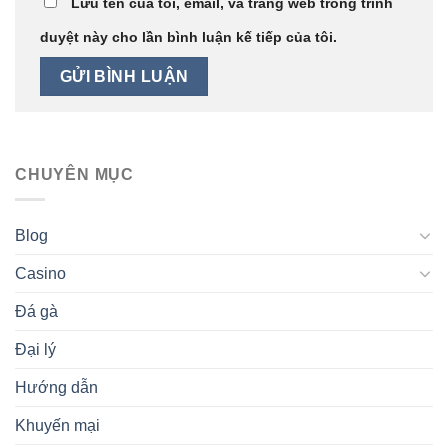
Lưu tên của tôi, email, và trang web trong trình
duyệt này cho lần bình luận kế tiếp của tôi.
CHUYÊN MỤC
Blog
Casino
Đá gà
Đại lý
Hướng dẫn
Khuyến mại