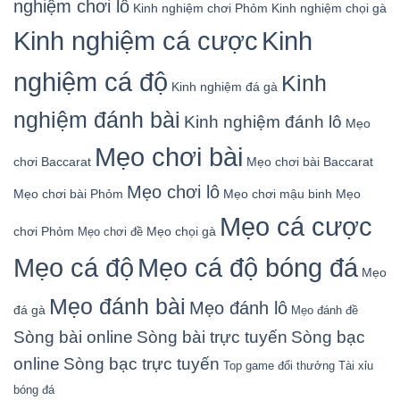
nghiệm chơi lô
Kinh nghiệm chơi Phỏm
Kinh nghiệm chọi gà
Kinh nghiệm cá cược
Kinh
nghiệm cá độ
Kinh
Kinh nghiệm đá gà
nghiệm đánh bài
Kinh nghiệm đánh lô
Mẹo
Mẹo chơi bài
chơi Baccarat
Mẹo chơi bài Baccarat
Mẹo chơi lô
Mẹo chơi bài Phỏm
Mẹo chơi mậu binh
Mẹo
Mẹo cá cược
chơi Phỏm
Mẹo chọi gà
Mẹo chơi đề
Mẹo cá độ
Mẹo cá độ bóng đá
Mẹo
Mẹo đánh bài
Mẹo đánh lô
đá gà
Mẹo đánh đề
Sòng bài online
Sòng bài trực tuyến
Sòng bạc
online
Sòng bạc trực tuyến
Top game đổi thưởng
Tài xỉu
bóng đá