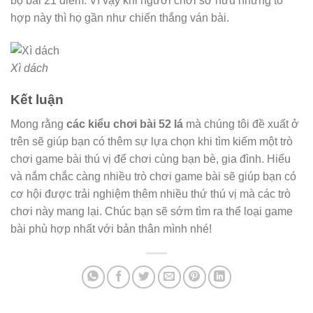
bộ bài 21 điểm. Vì vậy khi người chơi sở hữu những tổ
hợp này thì họ gần như chiến thắng ván bài.
Xì dách
Kết luận
Mong rằng
các kiểu chơi bài 52 lá
mà chúng tôi đề xuất ở
trên sẽ giúp bạn có thêm sự lựa chọn khi tìm kiếm một trò
chơi game bài thú vị để chơi cùng bạn bè, gia đình. Hiểu
và nắm chắc càng nhiều trò chơi game bài sẽ giúp bạn có
cơ hội được trải nghiệm thêm nhiều thứ thú vị mà các trò
chơi này mang lại. Chúc bạn sẽ sớm tìm ra thể loại game
bài phù hợp nhất với bản thân mình nhé!