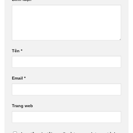
Tên
*
Email
*
Trang web