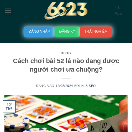
Bỏ
Tải
qua
App
nội
dung
ĐĂNG NHẬP
ĐĂNG KÝ
TRẢI NGHIỆM
BLOG
Cách chơi bài 52 lá nào đang được
người chơi ưa chuộng?
ĐĂNG VÀO
12/05/2024
BỞI
HL8 SEO
12
Th5