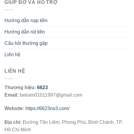
GIÚP ĐỠ VÀ HỖ TRỢ
Hướng dẫn nạp tiền
Hướng dẫn rút tiền
Câu hỏi thường gặp
Liên hệ
LIÊN HỆ
Thương hiệu:
6623
Email:
betram01011997@gmail.com
Website:
https://6623no3.com/
Địa chỉ:
Đường Tân Liêm, Phong Phú, Bình Chánh, TP.
Hồ Chí Minh