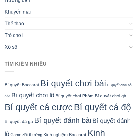
Hướng dẫn
Khuyến mại
Thể thao
Trò chơi
Xổ số
TÌM KIẾM NHIỀU
Bí quyết chơi bài
Bí quyết Baccarat
Bí quyết chơi bài
Bí quyết chơi lô
Bí quyết chơi Phỏm
Bí quyết chọi gà
cào
Bí quyết cá cược
Bí quyết cá độ
Bí quyết đánh bài
Bí quyết đánh
Bí quyết đá gà
Kinh
lô
Kinh nghiệm Baccarat
Game đổi thưởng