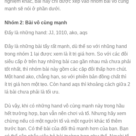
nghiệm khác, bài này chỉ được xếp vào nhóm bài vô cùng
mạnh sẽ nói ở phần dưới.
Nhóm 2: Bài vô cùng mạnh
Đấy là những hand: JJ, 1010, ako, aqs
Đây là những bài tẩy rất mạnh, dù thế so với nhũng hand
trong nhóm 1 lại được xem là ít trị giá hơn. So với các đôi
siêu cấp ở trên hay những bài cao gần nhau mà chưa phải
tốt nhất, thì nhóm bài này gồm các cặp đôi thấp hơn chút.
Một hand ako, chẳng hạn, so với phiên bản đồng chất thì
ít trị giá hơn một tẹo. Còn hand aqs thì khoảng cách giữa 2
lá bài chưa phải là tối ưu.
Dù vậy, khi có những hand vô cùng mạnh này trong hầu
hết trường hợp, bạn vẫn nên chơi và tố. Nhưng hãy xem
chừng nếu có một người tố và một người khác tố thêm
trước bạn. Có thể bài của đối thủ mạnh hơn của bạn. Bạn