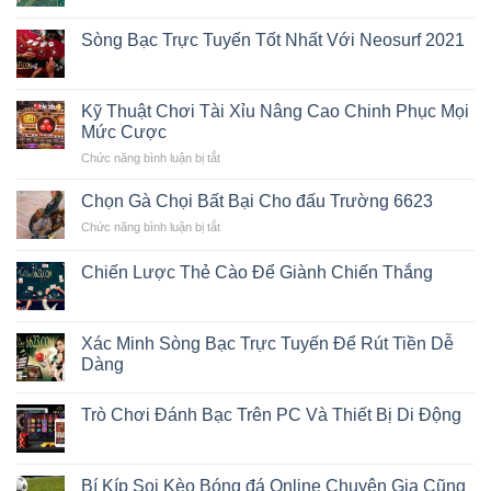
Sòng Bạc Trực Tuyến Tốt Nhất Với Neosurf 2021
Kỹ Thuật Chơi Tài Xỉu Nâng Cao Chinh Phục Mọi
Mức Cược
ở
Chức năng bình luận bị tắt
Kỹ
Thuật
Chọn Gà Chọi Bất Bại Cho đấu Trường 6623
Chơi
ở
Chức năng bình luận bị tắt
Tài
Chọn
Xỉu
Gà
Nâng
Chiến Lược Thẻ Cào Để Giành Chiến Thắng
Chọi
Cao
Bất
Chinh
Bại
Phục
Cho
Xác Minh Sòng Bạc Trực Tuyến Để Rút Tiền Dễ
Mọi
đấu
Dàng
Mức
Trường
Cược
6623
Trò Chơi Đánh Bạc Trên PC Và Thiết Bị Di Động
Bí Kíp Soi Kèo Bóng đá Online Chuyên Gia Cũng