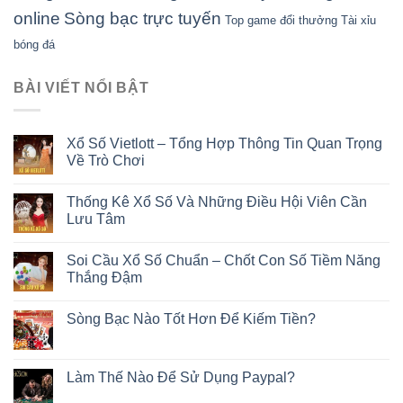
online
Sòng bạc trực tuyến
Top game đổi thưởng
Tài xỉu
bóng đá
BÀI VIẾT NỔI BẬT
Xổ Số Vietlott – Tổng Hợp Thông Tin Quan Trọng
Về Trò Chơi
Thống Kê Xổ Số Và Những Điều Hội Viên Cần
Lưu Tâm
Soi Cầu Xổ Số Chuẩn – Chốt Con Số Tiềm Năng
Thắng Đậm
Sòng Bạc Nào Tốt Hơn Để Kiếm Tiền?
Làm Thế Nào Để Sử Dụng Paypal?