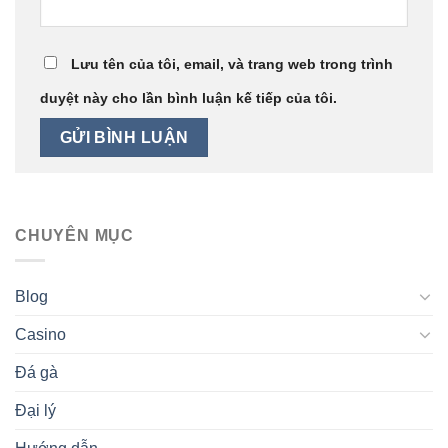
Lưu tên của tôi, email, và trang web trong trình
duyệt này cho lần bình luận kế tiếp của tôi.
CHUYÊN MỤC
Blog
Casino
Đá gà
Đại lý