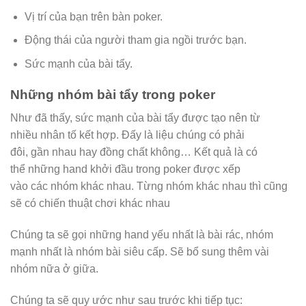
Vị trí của bạn trên bàn poker.
Động thái của người tham gia ngồi trước bạn.
Sức mạnh của bài tẩy.
Những nhóm bài tẩy trong poker
Như đã thấy, sức mạnh của bài tẩy được tạo nên từ
nhiều nhân tố kết hợp. Đấy là liệu chúng có phải
đôi, gần nhau hay đồng chất không… Kết quả là có
thể những hand khởi đầu trong poker được xếp
vào các nhóm khác nhau. Từng nhóm khác nhau thì cũng
sẽ có chiến thuật chơi khác nhau
Chúng ta sẽ gọi những hand yếu nhất là bài rác, nhóm
mạnh nhất là nhóm bài siêu cấp. Sẽ bổ sung thêm vài
nhóm nữa ở giữa.
Chúng ta sẽ quy ước như sau trước khi tiếp tục: