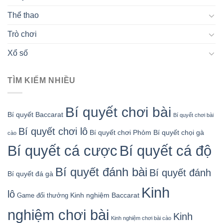
Thể thao
Trò chơi
Xổ số
TÌM KIẾM NHIỀU
Bí quyết chơi bài
Bí quyết Baccarat
Bí quyết chơi bài
Bí quyết chơi lô
Bí quyết chơi Phỏm
Bí quyết chọi gà
cào
Bí quyết cá cược
Bí quyết cá độ
Bí quyết đánh bài
Bí quyết đánh
Bí quyết đá gà
Kinh
lô
Kinh nghiệm Baccarat
Game đổi thưởng
nghiệm chơi bài
Kinh
Kinh nghiệm chơi bài cào