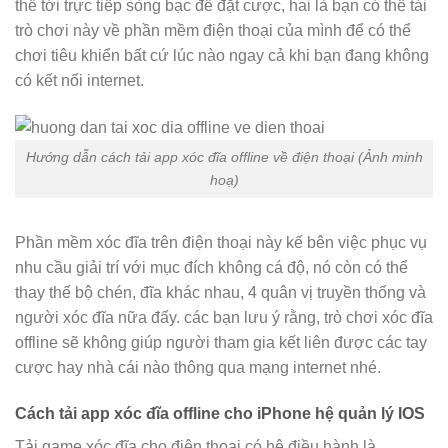
thể tới trực tiếp sòng bạc để đặt cược, hai là bạn có thể tải
trò chơi này về phần mềm điện thoại của mình để có thể
chơi tiêu khiển bất cứ lúc nào ngay cả khi bạn đang không
có kết nối internet.
Hướng dẫn cách tải app xóc đĩa offline về điện thoại (Ảnh minh
hoạ)
Phần mềm xóc đĩa trên điện thoại này kế bên việc phục vụ
nhu cầu giải trí với mục đích không cá độ, nó còn có thể
thay thế bộ chén, đĩa khác nhau, 4 quân vị truyền thống và
người xóc đĩa nữa đấy. các bạn lưu ý rằng, trò chơi xóc đĩa
offline sẽ không giúp người tham gia kết liên được các tay
cược hay nhà cái nào thông qua mạng internet nhé.
Cách tải app xóc đĩa offline cho iPhone hệ quản lý IOS
Tải game xóc đĩa cho điện thoại có hệ điều hành là