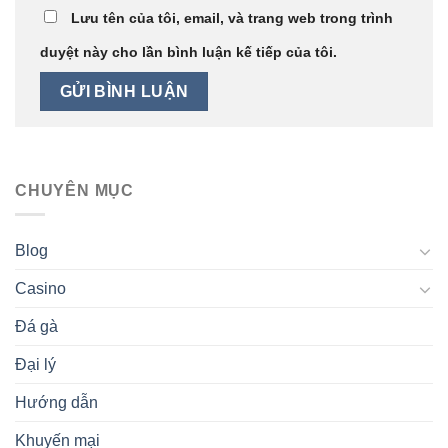
Lưu tên của tôi, email, và trang web trong trình
duyệt này cho lần bình luận kế tiếp của tôi.
CHUYÊN MỤC
Blog
Casino
Đá gà
Đại lý
Hướng dẫn
Khuyến mại