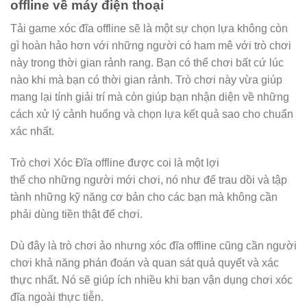
offline về máy điện thoại
Tải game xóc đĩa offline sẽ là một sự chọn lựa không còn
gì hoàn hảo hơn với những người có ham mê với trò chơi
này trong thời gian rảnh rang. Bạn có thể chơi bất cứ lúc
nào khi mà bạn có thời gian rảnh. Trò chơi này vừa giúp
mang lại tính giải trí mà còn giúp bạn nhận diện về những
cách xử lý cảnh huống và chọn lựa kết quả sao cho chuẩn
xác nhất.
Trò chơi Xóc Đĩa offline được coi là một lợi
thế cho những người mới chơi, nó như để trau dồi và tập
tành những kỹ năng cơ bản cho các bạn mà không cần
phải dùng tiền thật để chơi.
Dù đây là trò chơi ảo nhưng xóc đĩa offline cũng cần người
chơi khả năng phán đoán và quan sát quả quyết và xác
thực nhất. Nó sẽ giúp ích nhiều khi bạn vận dụng chơi xóc
đĩa ngoài thực tiễn.