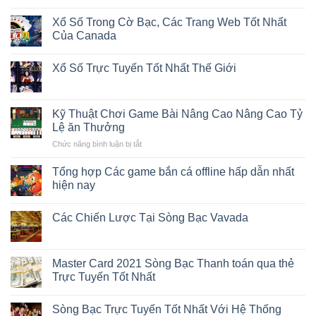
Bí
Kíp
Xổ Số Trong Cờ Bạc, Các Trang Web Tốt Nhất
Soi
Của Canada
Kèo
Bóng
đá
Xổ Số Trực Tuyến Tốt Nhất Thế Giới
Online
Chuyên
Gia
Kỹ Thuật Chơi Game Bài Nâng Cao Nâng Cao Tỷ
Cũng
Lệ ăn Thưởng
Phải
Nể
ở
Chức năng bình luận bị tắt
Kỹ
Thuật
Tổng hợp Các game bắn cá offline hấp dẫn nhất
Chơi
hiện nay
Game
Bài
Nâng
Các Chiến Lược Tại Sòng Bạc Vavada
Cao
Nâng
Cao
Master Card 2021 Sòng Bạc Thanh toán qua thẻ
Tỷ
Trực Tuyến Tốt Nhất
Lệ
ăn
Thưởng
Sòng Bạc Trực Tuyến Tốt Nhất Với Hệ Thống