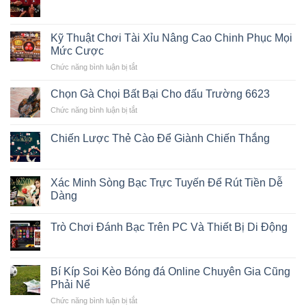
Kỹ Thuật Chơi Tài Xỉu Nâng Cao Chinh Phục Mọi
Mức Cược
ở
Chức năng bình luận bị tắt
Kỹ
Thuật
Chọn Gà Chọi Bất Bại Cho đấu Trường 6623
Chơi
ở
Chức năng bình luận bị tắt
Tài
Chọn
Xỉu
Gà
Nâng
Chiến Lược Thẻ Cào Để Giành Chiến Thắng
Chọi
Cao
Bất
Chinh
Bại
Phục
Cho
Xác Minh Sòng Bạc Trực Tuyến Để Rút Tiền Dễ
Mọi
đấu
Dàng
Mức
Trường
Cược
6623
Trò Chơi Đánh Bạc Trên PC Và Thiết Bị Di Động
Bí Kíp Soi Kèo Bóng đá Online Chuyên Gia Cũng
Phải Nể
ở
Chức năng bình luận bị tắt