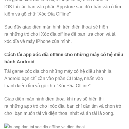
IOS thì các bạn vào phần Appstore sau đó nhấn vào ô tìm
kiếm và gõ chữ “Xóc Đĩa Offline”
Sau đấy giao diện màn hình trên điện thoại sẽ hiện
ra những trò chơi Xóc đĩa offline để bạn lựa chọn và tải
xóc đĩa về máy iPhone của mình.
Cách tải app xóc đĩa offline cho những máy có hệ điều
hành Android
Tải game xóc đĩa cho những máy có hệ điều hành là
Android bạn chỉ cần vào phần CHplay, nhấn vào
thanh kiếm tìm và gõ chữ “Xóc Đĩa Offline”.
Giao diện màn hình điện thoại khi này sẽ hiển thị
ra những app trò chơi xóc đĩa, bạn chỉ cần tìm và chọn trò
chơi bạn muốn tải về điện thoại nhất và ấn tải là xong.