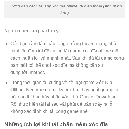
Hướng dẫn cách tải app xóc đĩa offline về điện thoại (Ảnh minh
hoạ)
Người chơi cần phải lưu ý:
Các bạn cần đảm bảo rằng đường truyền mạng nhà
mình ổn định tốt để có thể tải game xóc đĩa offline một
cách thuận lợi và nhanh nhất. Sau khi đã tải game xong
bạn mới có thể chơi xóc đĩa mà không cần sử
dụng tới internet.
Trong thời gian tải xuống và cài đặt game Xóc Đĩa
Offline. Nếu như có bất kỳ trục trặc hay ngắt quãng kết
nối nào thì bạn hãy nhấn vào chữ Cancel Download.
Rồi thực hiện tải lại sau vài phút để tránh xảy ra lỗi
không xác định khi tải xong game nhé.
Những ích lợi khi tải phần mềm xóc đĩa