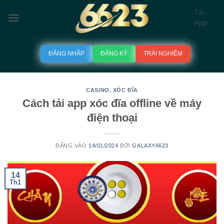
Bỏ
Tải
qua
App
nội
dung
ĐĂNG NHẬP
ĐĂNG KÝ
TRẢI NGHIỆM
CASINO
,
XÓC ĐĨA
Cách tải app xóc đĩa offline về máy
điện thoại
ĐĂNG VÀO
14/01/2024
BỞI
GALAXY6623
14
Th1