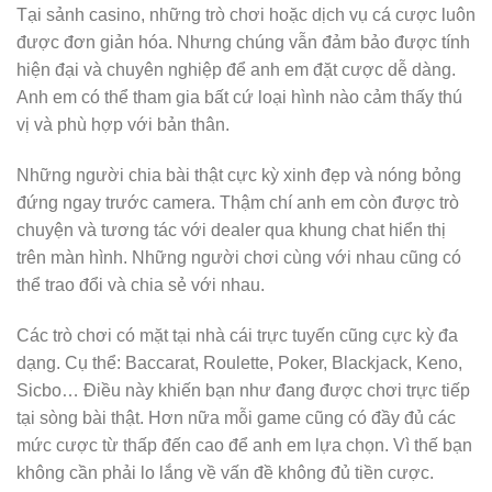
Tại sảnh casino, những trò chơi hoặc dịch vụ cá cược luôn
được đơn giản hóa. Nhưng chúng vẫn đảm bảo được tính
hiện đại và chuyên nghiệp để anh em đặt cược dễ dàng.
Anh em có thể tham gia bất cứ loại hình nào cảm thấy thú
vị và phù hợp với bản thân.
Những người chia bài thật cực kỳ xinh đẹp và nóng bỏng
đứng ngay trước camera. Thậm chí anh em còn được trò
chuyện và tương tác với dealer qua khung chat hiển thị
trên màn hình. Những người chơi cùng với nhau cũng có
thể trao đổi và chia sẻ với nhau.
Các trò chơi có mặt tại nhà cái trực tuyến cũng cực kỳ đa
dạng. Cụ thể: Baccarat, Roulette, Poker, Blackjack, Keno,
Sicbo… Điều này khiến bạn như đang được chơi trực tiếp
tại sòng bài thật. Hơn nữa mỗi game cũng có đầy đủ các
mức cược từ thấp đến cao để anh em lựa chọn. Vì thế bạn
không cần phải lo lắng về vấn đề không đủ tiền cược.