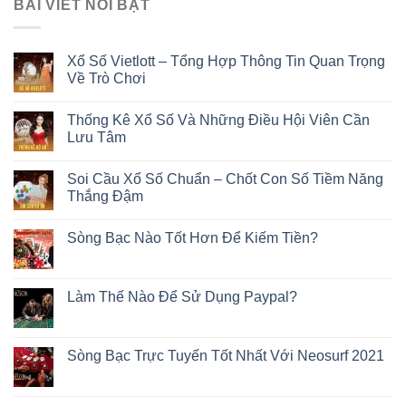
BÀI VIẾT NỔI BẬT
Xổ Số Vietlott – Tổng Hợp Thông Tin Quan Trọng
Về Trò Chơi
Thống Kê Xổ Số Và Những Điều Hội Viên Cần
Lưu Tâm
Soi Cầu Xổ Số Chuẩn – Chốt Con Số Tiềm Năng
Thắng Đậm
Sòng Bạc Nào Tốt Hơn Để Kiếm Tiền?
Làm Thế Nào Để Sử Dụng Paypal?
Sòng Bạc Trực Tuyến Tốt Nhất Với Neosurf 2021