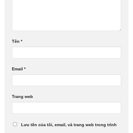
Tên
*
Email
*
Trang web
Lưu tên của tôi, email, và trang web trong trình