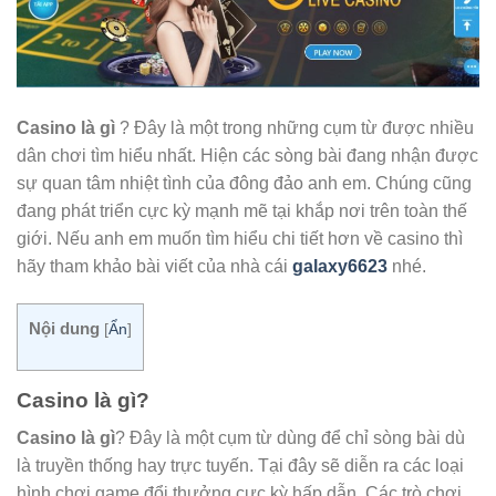
Casino là gì
? Đây là một trong những cụm từ được nhiều
dân chơi tìm hiểu nhất. Hiện các sòng bài đang nhận được
sự quan tâm nhiệt tình của đông đảo anh em. Chúng cũng
đang phát triển cực kỳ mạnh mẽ tại khắp nơi trên toàn thế
giới. Nếu anh em muốn tìm hiểu chi tiết hơn về casino thì
hãy tham khảo bài viết của nhà cái
galaxy6623
nhé.
Nội dung
[
Ẩn
]
Casino là gì?
Casino là gì
? Đây là một cụm từ dùng để chỉ sòng bài dù
là truyền thống hay trực tuyến. Tại đây sẽ diễn ra các loại
hình chơi game đổi thưởng cực kỳ hấp dẫn. Các trò chơi