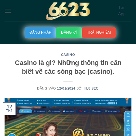
Bỏ
Tải
qua
App
nội
dung
ĐĂNG NHẬP
ĐĂNG KÝ
TRẢI NGHIỆM
CASINO
Casino là gì? Những thông tin cần
biết về các sòng bạc (casino).
ĐĂNG VÀO
12/01/2024
BỞI
HL8 SEO
12
Th1