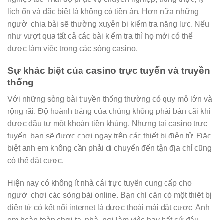
lịch ổn và đặc biệt là không có tiền án. Hơn nữa những
người chia bài sẽ thường xuyên bị kiểm tra năng lực. Nếu
như vượt qua tất cả các bài kiểm tra thì họ mới có thể
được làm việc trong các sòng casino.
Sự khác biệt của casino trực tuyến và truyền
thống
Với những sòng bài truyền thống thường có quy mô lớn và
rộng rãi. Độ hoành tráng của chúng không phải bàn cãi khi
được đầu tư một khoản tiền khủng. Nhưng tại casino trực
tuyến, bạn sẽ được chơi ngay trên các thiết bị điện tử. Đặc
biệt anh em không cần phải di chuyển đến tận địa chỉ cũng
có thể đặt cược.
Hiện nay có không ít nhà cái trực tuyến cung cấp cho
người chơi các sòng bài online. Bạn chỉ cần có một thiết bị
điện tử có kết nối internet là được thoải mái đặt cược. Anh
em hoàn toàn chơi tại nhà, nơi làm việc hay bất cứ đâu