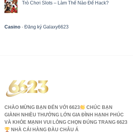
Trò Chơi Slots – Làm Thế Nào Để Hack?
Casino
-
Đăng ký Galaxy6623
CHÀO MỪNG BẠN ĐẾN VỚI 6623
CHÚC BẠN
GIÀNH NHIỀU THƯỞNG LỚN GIA ĐÌNH HẠNH PHÚC
VÀ KHỎE MẠNH VUI LÒNG CHỌN ĐÚNG TRANG 6623
NHÀ CÁI HÀNG ĐẦU CHÂU Á