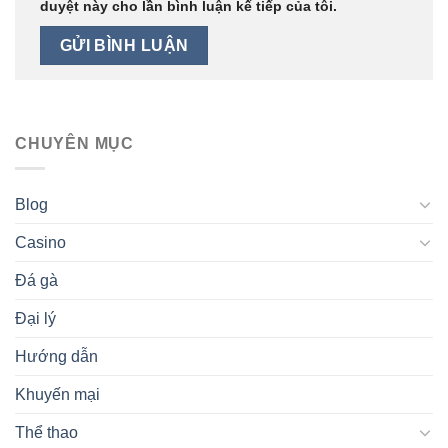
duyệt này cho lần bình luận kế tiếp của tôi.
CHUYÊN MỤC
Blog
Casino
Đá gà
Đại lý
Hướng dẫn
Khuyến mại
Thể thao