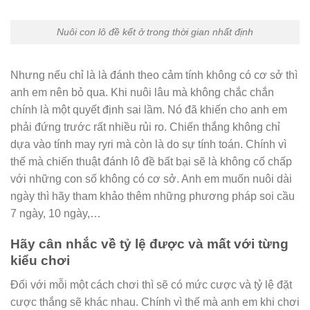
Nuôi con lô đề kết ở trong thời gian nhất định
Nhưng nếu chỉ là là đánh theo cảm tính không có cơ sở thì
anh em nên bỏ qua. Khi nuôi lâu mà không chắc chắn
chính là một quyết định sai lầm. Nó đã khiến cho anh em
phải đứng trước rất nhiều rủi ro. Chiến thắng không chỉ
dựa vào tính may ryri mà còn là do sự tính toán. Chính vì
thế mà chiến thuật đánh lô đề bất bại sẽ là không cố chấp
với những con số không có cơ sở. Anh em muốn nuôi dài
ngày thì hãy tham khảo thêm những phương pháp soi cầu
7 ngày, 10 ngày,…
Hãy cân nhắc về tỷ lệ được và mất với từng
kiểu chơi
Đối với mỗi một cách chơi thì sẽ có mức cược và tỷ lệ đặt
cược thắng sẽ khác nhau. Chính vì thế mà anh em khi chơi