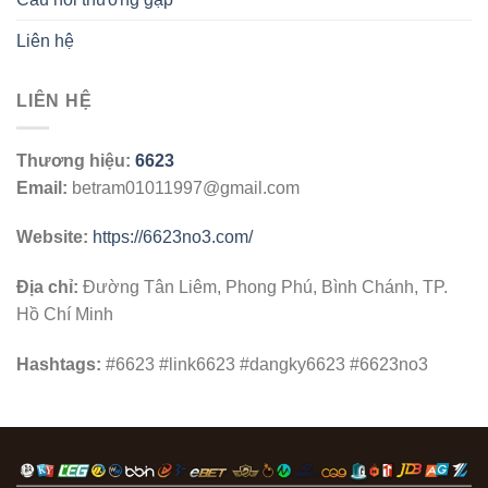
Liên hệ
LIÊN HỆ
Thương hiệu:
6623
Email:
betram01011997@gmail.com
Website:
https://6623no3.com/
Địa chỉ:
Đường Tân Liêm, Phong Phú, Bình Chánh, TP.
Hồ Chí Minh
Hashtags:
#6623 #link6623 #dangky6623 #6623no3