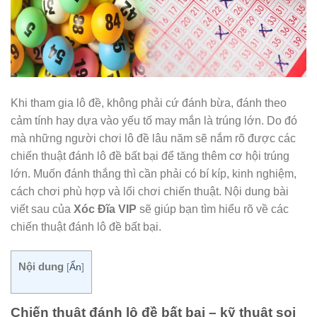
Khi tham gia lô đề, không phải cứ đánh bừa, đánh theo
cảm tính hay dựa vào yếu tố may mắn là trúng lớn. Do đó
mà những người chơi lô đề lâu năm sẽ nắm rõ được các
chiến thuật đánh lô đề bất bại để tăng thêm cơ hội trúng
lớn. Muốn đánh thắng thì cần phải có bí kíp, kinh nghiệm,
cách chơi phù hợp và lối chơi chiến thuật. Nội dung bài
viết sau của
Xóc Đĩa VIP
sẽ giúp bạn tìm hiểu rõ về các
chiến thuật đánh lô đề bất bại.
Nội dung
[
Ẩn
]
Chiến thuật đánh lô đề bất bại – kỹ thuật soi