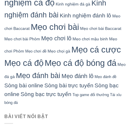
nghiệm cá độ
Kinh
Kinh nghiệm đá gà
nghiệm đánh bài
Kinh nghiệm đánh lô
Mẹo
Mẹo chơi bài
chơi Baccarat
Mẹo chơi bài Baccarat
Mẹo chơi lô
Mẹo chơi bài Phỏm
Mẹo chơi mậu binh
Mẹo
Mẹo cá cược
chơi Phỏm
Mẹo chọi gà
Mẹo chơi đề
Mẹo cá độ
Mẹo cá độ bóng đá
Mẹo
Mẹo đánh bài
Mẹo đánh lô
đá gà
Mẹo đánh đề
Sòng bài online
Sòng bài trực tuyến
Sòng bạc
online
Sòng bạc trực tuyến
Top game đổi thưởng
Tài xỉu
bóng đá
BÀI VIẾT NỔI BẬT