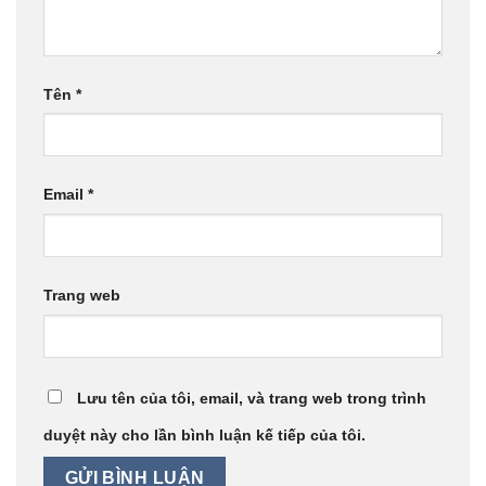
Tên
*
Email
*
Trang web
Lưu tên của tôi, email, và trang web trong trình
duyệt này cho lần bình luận kế tiếp của tôi.