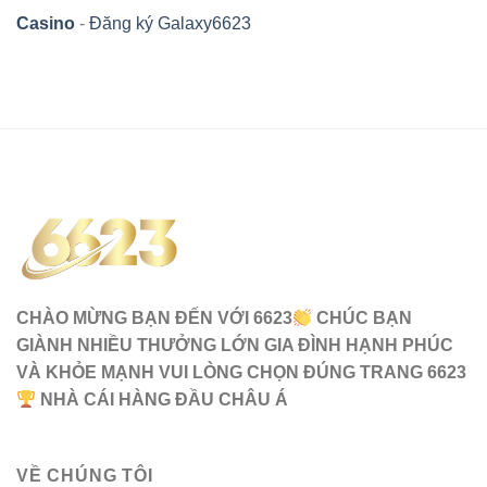
Casino
-
Đăng ký Galaxy6623
CHÀO MỪNG BẠN ĐẾN VỚI 6623
CHÚC BẠN
GIÀNH NHIỀU THƯỞNG LỚN GIA ĐÌNH HẠNH PHÚC
VÀ KHỎE MẠNH VUI LÒNG CHỌN ĐÚNG TRANG 6623
NHÀ CÁI HÀNG ĐẦU CHÂU Á
VỀ CHÚNG TÔI