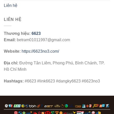
Liên hệ
LIÊN HỆ
Thương hiệu:
6623
Email:
betram01011997@gmail.com
Website:
https://6623no3.com/
Địa chỉ:
Đường Tân Liêm, Phong Phú, Bình Chánh, TP.
Hồ Chí Minh
Hashtags:
#6623 #link6623 #dangky6623 #6623no3