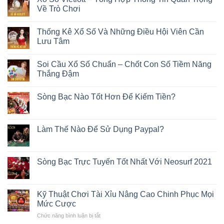
Về Trò Chơi
Thống Kê Xổ Số Và Những Điều Hội Viên Cần
Lưu Tâm
Soi Cầu Xổ Số Chuẩn – Chốt Con Số Tiềm Năng
Thắng Đậm
Sòng Bạc Nào Tốt Hơn Để Kiếm Tiền?
Làm Thế Nào Để Sử Dụng Paypal?
Sòng Bạc Trực Tuyến Tốt Nhất Với Neosurf 2021
Kỹ Thuật Chơi Tài Xỉu Nâng Cao Chinh Phục Mọi
Mức Cược
ở
Chức năng bình luận bị tắt
Kỹ