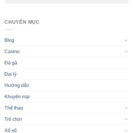
CHUYÊN MỤC
Blog
Casino
Đá gà
Đại lý
Hướng dẫn
Khuyến mại
Thể thao
Trò chơi
Xổ số