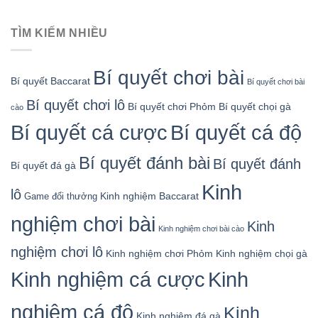
TÌM KIẾM NHIỀU
Bí quyết chơi bài
Bí quyết Baccarat
Bí quyết chơi bài
Bí quyết chơi lô
Bí quyết chơi Phỏm
Bí quyết chọi gà
cào
Bí quyết cá cược
Bí quyết cá độ
Bí quyết đánh bài
Bí quyết đánh
Bí quyết đá gà
Kinh
lô
Kinh nghiệm Baccarat
Game đổi thưởng
nghiệm chơi bài
Kinh
Kinh nghiệm chơi bài cào
nghiệm chơi lô
Kinh nghiệm chơi Phỏm
Kinh nghiệm chọi gà
Kinh nghiệm cá cược
Kinh
nghiệm cá độ
Kinh
Kinh nghiệm đá gà