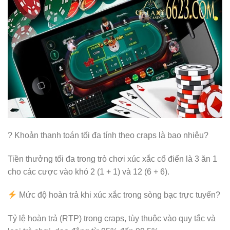
? Khoản thanh toán tối đa tính theo craps là bao nhiêu?
Tiền thưởng tối đa trong trò chơi xúc xắc cổ điển là 3 ăn 1
cho các cược vào khó 2 (1 + 1) và 12 (6 + 6).
Mức độ hoàn trả khi xúc xắc trong sòng bạc trực tuyến?
Tỷ lệ hoàn trả (RTP) trong craps, tùy thuộc vào quy tắc và