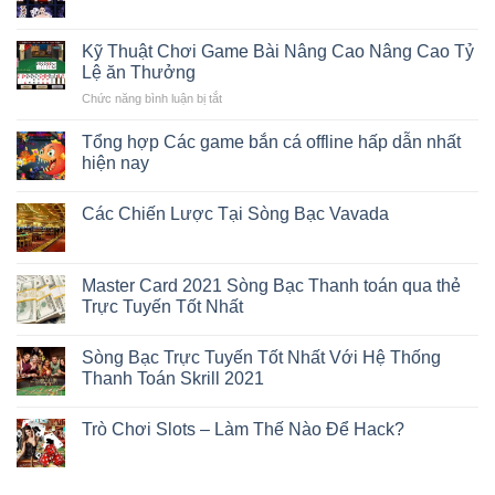
Chuyên
Gia
Kỹ Thuật Chơi Game Bài Nâng Cao Nâng Cao Tỷ
Cũng
Lệ ăn Thưởng
Phải
Nể
ở
Chức năng bình luận bị tắt
Kỹ
Thuật
Tổng hợp Các game bắn cá offline hấp dẫn nhất
Chơi
hiện nay
Game
Bài
Nâng
Các Chiến Lược Tại Sòng Bạc Vavada
Cao
Nâng
Cao
Master Card 2021 Sòng Bạc Thanh toán qua thẻ
Tỷ
Trực Tuyến Tốt Nhất
Lệ
ăn
Thưởng
Sòng Bạc Trực Tuyến Tốt Nhất Với Hệ Thống
Thanh Toán Skrill 2021
Trò Chơi Slots – Làm Thế Nào Để Hack?