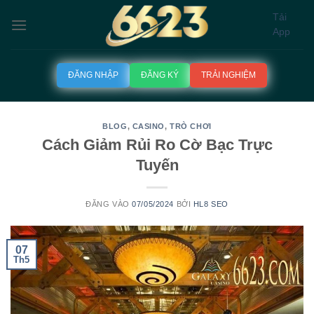
Bỏ
Tải
qua
App
nội
dung
ĐĂNG NHẬP
ĐĂNG KÝ
TRẢI NGHIỆM
BLOG
,
CASINO
,
TRÒ CHƠI
Cách Giảm Rủi Ro Cờ Bạc Trực
Tuyến
ĐĂNG VÀO
07/05/2024
BỞI
HL8 SEO
07
Th5