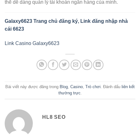
thể dễ dàng quản lý tài khoản ngân hàng của mình.
Galaxy6623 Trang chủ đăng ký, Link đăng nhập nhà
cái 6623
Link Casino Galaxy6623
Bài viết này được đăng trong
Blog
,
Casino
,
Trò chơi
. Đánh dấu
liên kết
thường trực
.
HL8 SEO