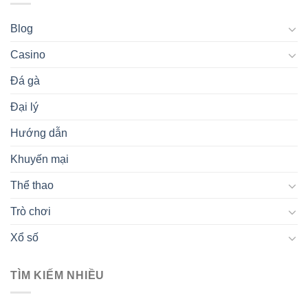
Blog
Casino
Đá gà
Đại lý
Hướng dẫn
Khuyến mại
Thể thao
Trò chơi
Xổ số
TÌM KIẾM NHIỀU