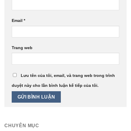
Email
*
Trang web
Lưu tên của tôi, email, và trang web trong trình
duyệt này cho lần bình luận kế tiếp của tôi.
CHUYÊN MỤC