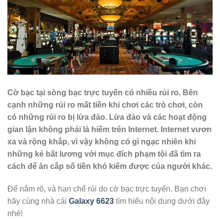
Cờ bạc tại sòng bạc trực tuyến có nhiều rủi ro. Bên
cạnh những rủi ro mất tiền khi chơi các trò chơi, còn
có những rủi ro bị lừa đảo. Lừa đảo và các hoạt động
gian lận không phải là hiếm trên Internet. Internet vươn
xa và rộng khắp, vì vậy không có gì ngạc nhiên khi
những kẻ bất lương với mục đích phạm tội đã tìm ra
cách để ăn cắp số tiền khó kiếm được của người khác.
Để nắm rõ, và hạn chế rủi do cờ bạc trực tuyến. Bạn chơi
hãy cùng nhà cái
Galaxy 6623
tìm hiểu nội dung dưới đây
nhé!