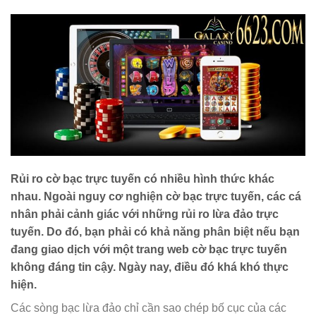
Rủi ro cờ bạc trực tuyến có nhiều hình thức khác
nhau. Ngoài nguy cơ nghiện cờ bạc trực tuyến, các cá
nhân phải cảnh giác với những rủi ro lừa đảo trực
tuyến. Do đó, bạn phải có khả năng phân biệt nếu bạn
đang giao dịch với một trang web cờ bạc trực tuyến
không đáng tin cậy. Ngày nay, điều đó khá khó thực
hiện.
Các sòng bạc lừa đảo chỉ cần sao chép bố cục của các