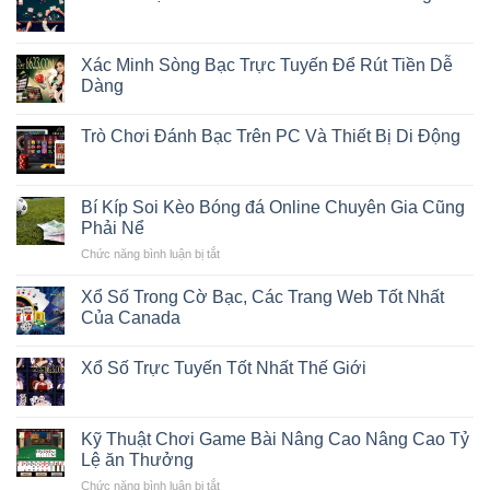
Chọi
Cao
Bất
Chinh
Bại
Phục
Cho
Xác Minh Sòng Bạc Trực Tuyến Để Rút Tiền Dễ
Mọi
đấu
Dàng
Mức
Trường
Cược
6623
Trò Chơi Đánh Bạc Trên PC Và Thiết Bị Di Động
Bí Kíp Soi Kèo Bóng đá Online Chuyên Gia Cũng
Phải Nể
ở
Chức năng bình luận bị tắt
Bí
Kíp
Xổ Số Trong Cờ Bạc, Các Trang Web Tốt Nhất
Soi
Của Canada
Kèo
Bóng
đá
Xổ Số Trực Tuyến Tốt Nhất Thế Giới
Online
Chuyên
Gia
Kỹ Thuật Chơi Game Bài Nâng Cao Nâng Cao Tỷ
Cũng
Lệ ăn Thưởng
Phải
Nể
ở
Chức năng bình luận bị tắt