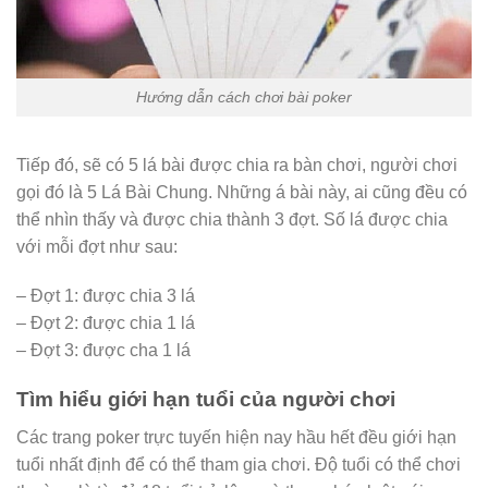
Hướng dẫn cách chơi bài poker
Tiếp đó, sẽ có 5 lá bài được chia ra bàn chơi, người chơi
gọi đó là 5 Lá Bài Chung. Những á bài này, ai cũng đều có
thể nhìn thấy và được chia thành 3 đợt. Số lá được chia
với mỗi đợt như sau:
– Đợt 1: được chia 3 lá
– Đợt 2: được chia 1 lá
– Đợt 3: được cha 1 lá
Tìm hiểu giới hạn tuổi của người c
hơi
Các trang poker trực tuyến hiện nay hầu hết đều giới hạn
tuổi nhất định để có thể tham gia chơi. Độ tuổi có thể chơi