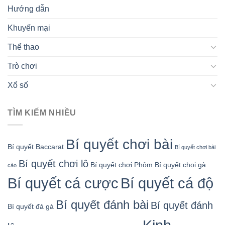
Hướng dẫn
Khuyến mại
Thể thao
Trò chơi
Xổ số
TÌM KIẾM NHIỀU
Bí quyết chơi bài
Bí quyết Baccarat
Bí quyết chơi bài
Bí quyết chơi lô
Bí quyết chơi Phỏm
Bí quyết chọi gà
cào
Bí quyết cá cược
Bí quyết cá độ
Bí quyết đánh bài
Bí quyết đánh
Bí quyết đá gà