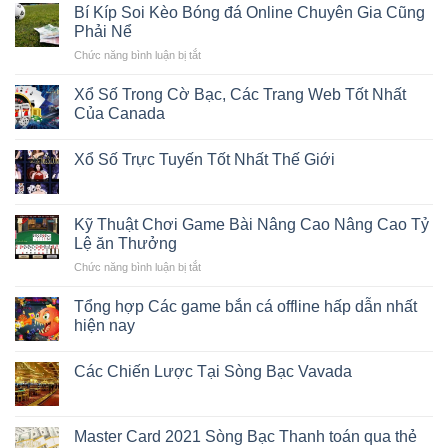
Bí Kíp Soi Kèo Bóng đá Online Chuyên Gia Cũng
Phải Nể
ở
Chức năng bình luận bị tắt
Bí
Kíp
Xổ Số Trong Cờ Bạc, Các Trang Web Tốt Nhất
Soi
Của Canada
Kèo
Bóng
đá
Xổ Số Trực Tuyến Tốt Nhất Thế Giới
Online
Chuyên
Gia
Kỹ Thuật Chơi Game Bài Nâng Cao Nâng Cao Tỷ
Cũng
Lệ ăn Thưởng
Phải
Nể
ở
Chức năng bình luận bị tắt
Kỹ
Thuật
Tổng hợp Các game bắn cá offline hấp dẫn nhất
Chơi
hiện nay
Game
Bài
Nâng
Các Chiến Lược Tại Sòng Bạc Vavada
Cao
Nâng
Cao
Master Card 2021 Sòng Bạc Thanh toán qua thẻ
Tỷ