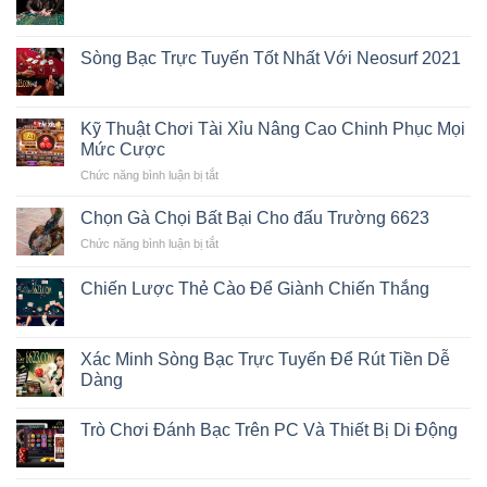
Sòng Bạc Trực Tuyến Tốt Nhất Với Neosurf 2021
Kỹ Thuật Chơi Tài Xỉu Nâng Cao Chinh Phục Mọi
Mức Cược
ở
Chức năng bình luận bị tắt
Kỹ
Thuật
Chọn Gà Chọi Bất Bại Cho đấu Trường 6623
Chơi
ở
Chức năng bình luận bị tắt
Tài
Chọn
Xỉu
Gà
Nâng
Chiến Lược Thẻ Cào Để Giành Chiến Thắng
Chọi
Cao
Bất
Chinh
Bại
Phục
Cho
Xác Minh Sòng Bạc Trực Tuyến Để Rút Tiền Dễ
Mọi
đấu
Dàng
Mức
Trường
Cược
6623
Trò Chơi Đánh Bạc Trên PC Và Thiết Bị Di Động