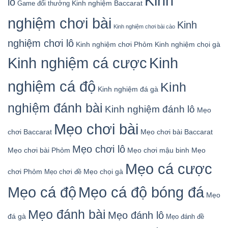
Kinh
lô
Kinh nghiệm Baccarat
Game đổi thưởng
nghiệm chơi bài
Kinh
Kinh nghiệm chơi bài cào
nghiệm chơi lô
Kinh nghiệm chơi Phỏm
Kinh nghiệm chọi gà
Kinh nghiệm cá cược
Kinh
nghiệm cá độ
Kinh
Kinh nghiệm đá gà
nghiệm đánh bài
Kinh nghiệm đánh lô
Mẹo
Mẹo chơi bài
chơi Baccarat
Mẹo chơi bài Baccarat
Mẹo chơi lô
Mẹo chơi bài Phỏm
Mẹo chơi mậu binh
Mẹo
Mẹo cá cược
chơi Phỏm
Mẹo chọi gà
Mẹo chơi đề
Mẹo cá độ
Mẹo cá độ bóng đá
Mẹo
Mẹo đánh bài
Mẹo đánh lô
đá gà
Mẹo đánh đề