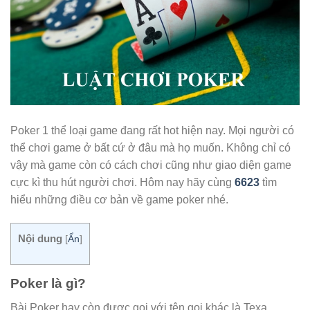
Poker 1 thể loại game đang rất hot hiện nay. Mọi người có
thể chơi game ở bất cứ ở đâu mà họ muốn. Không chỉ có
vậy mà game còn có cách chơi cũng như giao diện game
cực kì thu hút người chơi. Hôm nay hãy cùng
6623
tìm
hiểu những điều cơ bản về game poker nhé.
Nội dung
[
Ẩn
]
Poker là gì?
Bài Poker hay còn được gọi với tên gọi khác là Texa