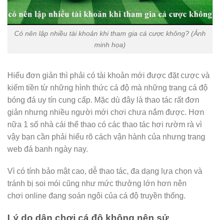
Có nên lập nhiều tài khoản khi tham gia cá cược không? (Ảnh
minh họa)
Hiểu đơn giản thì phải có tài khoản mới được đặt cược và
kiếm tiền từ những hình thức cá độ mà những trang cá độ
bóng đá uy tín cung cấp. Mặc dù đây là thao tác rất đơn
giản nhưng nhiều người mới chơi chưa nắm được. Hơn
nữa 1 số nhà cái thể thao có các thao tác hơi rườm rà vì
vậy bạn cần phải hiểu rõ cách vận hành của nhưng trang
web đá banh ngày nay.
Vì có tính bảo mật cao, dễ thao tác, đa dạng lựa chọn và
tránh bị soi mói cũng như mức thưởng lớn hơn nên
chơi online đang soán ngôi của cá độ truyền thống.
Lý do dân chơi cá độ không nên sử