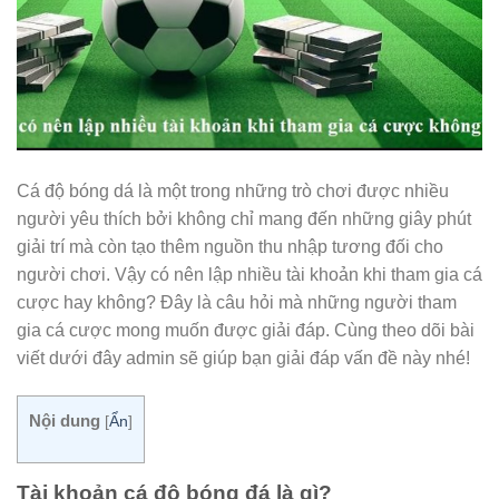
Cá độ bóng dá là một trong những trò chơi được nhiều
người yêu thích bởi không chỉ mang đến những giây phút
giải trí mà còn tạo thêm nguồn thu nhập tương đối cho
người chơi. Vậy có nên lập nhiều tài khoản khi tham gia cá
cược hay không? Đây là câu hỏi mà những người tham
gia cá cược mong muốn được giải đáp. Cùng theo dõi bài
viết dưới đây admin sẽ giúp bạn giải đáp vấn đề này nhé!
Nội dung
[
Ẩn
]
Tài khoản cá độ bóng đá là gì?