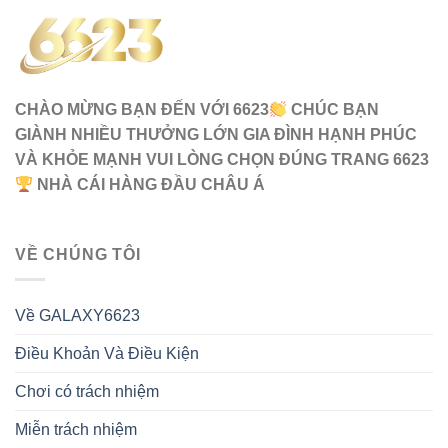
CHÀO MỪNG BẠN ĐẾN VỚI 6623
CHÚC BẠN
GIÀNH NHIỀU THƯỞNG LỚN GIA ĐÌNH HẠNH PHÚC
VÀ KHỎE MẠNH VUI LÒNG CHỌN ĐÚNG TRANG 6623
NHÀ CÁI HÀNG ĐẦU CHÂU Á
VỀ CHÚNG TÔI
Về GALAXY6623
Điều Khoản Và Điều Kiện
Chơi có trách nhiệm
Miễn trách nhiệm