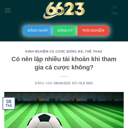
Bỏ
Tải
qua
App
nội
dung
ĐĂNG NHẬP
ĐĂNG KÝ
TRẢI NGHIỆM
KINH NGHIỆM CÁ CƯỢC BÓNG ĐÁ
,
THỂ THAO
Có nên lập nhiều tài khoản khi tham
gia cá cược không?
ĐĂNG VÀO
08/06/2022
BỞI
HL8 SEO
08
Th6