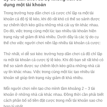
dụng một tài khoản
Trong trường hợp dân chơi cá cược chỉ lập ra một tài
khoản cá độ tỷ lệ kèo, khi đó rất khó có thể so sánh được
sự chênh lệch kèo giữa những nhà cái uy tín khác nhau.
Do đó, việc trong cùng một lúc tạo nhiều tài khoản hiện
trạng này sẽ giảm đi khá nhiều. Dưới đây là các lý do cụ
thể cho việc người chơi nên lập nhiều tài khoản cá cược:
Thứ nhất, vì dễ soi kèo: trường hợp dân chơi cá độ chỉ lập
ra một tài khoản cá cược tỷ lệ kèo. Khi đó bạn sẽ rất khó có
thể so sánh được sự chênh lệch kèo giữa những nhà cái
uy tín khác nhau. Việc trong cùng một lúc tạo nhiều tài
khoản sẽ giúp tình trạng này giảm đi khá nhiều.
Mỗi người chơi nên tạo cho mình tầm khoảng 2 – 3 tài
khoản ở những nhà cái khác nhau. Đồng thời cần phải biết
cách phân bố số tiền đặt cược trong mỗi tài khoản sao cho
hợp lý nhất.