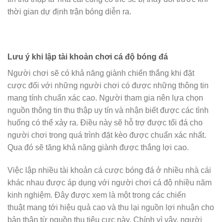
thời gian dự định trận bóng diễn ra.
Lưu ý khi lập tài khoản chơi cá độ bóng đá
Người chơi sẽ có khả năng giành chiến thắng khi đặt
cược đối với những người chơi có được những thông tin
mang tính chuẩn xác cao. Người tham gia nên lựa chọn
nguồn thông tin thu thập uy tín và nhận biết được các tình
huống có thể xảy ra. Điều này sẽ hỗ trợ được tối đá cho
người chơi trong quá trình đặt kèo được chuẩn xác nhất.
Qua đó sẽ tăng khả năng giành được thắng lợi cao.
Việc lập nhiều tài khoản cá cược bóng đá ở nhiều nhà cái
khác nhau được áp dụng với người chơi cá độ nhiều năm
kinh nghiệm. Đây được xem là một trong các chiến
thuật mang tới hiệu quả cao và thu lại nguồn lợi nhuận cho
bản thân từ nguồn thu tiêu cực này. Chính vì vậy, người