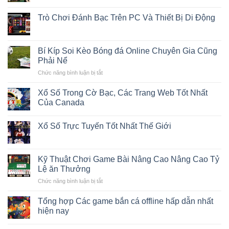
Cược
6623
Trò Chơi Đánh Bạc Trên PC Và Thiết Bị Di Động
Bí Kíp Soi Kèo Bóng đá Online Chuyên Gia Cũng
Phải Nể
ở
Chức năng bình luận bị tắt
Bí
Kíp
Xổ Số Trong Cờ Bạc, Các Trang Web Tốt Nhất
Soi
Của Canada
Kèo
Bóng
đá
Xổ Số Trực Tuyến Tốt Nhất Thế Giới
Online
Chuyên
Gia
Kỹ Thuật Chơi Game Bài Nâng Cao Nâng Cao Tỷ
Cũng
Lệ ăn Thưởng
Phải
Nể
ở
Chức năng bình luận bị tắt
Kỹ
Thuật
Tổng hợp Các game bắn cá offline hấp dẫn nhất
Chơi
hiện nay
Game
Bài