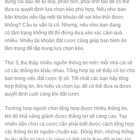
dùng cái đầu để tư duy, phân tích, phải tỉnh táo để có thể
đưa ra quyết định lựa chọn kèo phù hợp. Nếu như bạn
băn khoăn nên lập một tài khoản để soi kèo thôi được
không? Câu tư vấn là có. Nhưng, nếu như bạn đang
có tâm trạng không tốt thì đừng dựa vào xúc cảm quá
nhiều. Nhiều tài khoản đặt cược cũng giúp bạn bình ổn
tâm trạng để tập trung lựa chọn kèo.
Thứ 3, thu thập nhiều nguồn thông tin mới: mỗi nhà cái sẽ
có các thông tin khác nhau. Tổng hợp lại sẽ thấy có lợi cho
bạn trong việc đặt cược tỷ số. Tốt nhất các bạn hãy tổng
hợp thông tin, tìm hiểu và chọn lọc để có thể đưa ra được
quyết định cuối cùng khi đặt cược
Trường hợp người chơi tổng hợp được nhiều thông tin,
khi đó khả năng giành được thắng lợi sẽ càng cao. Tuy
nhiên dân chơi cá cược cần phải biết được cách tổng hợp
các thông tin từ nguồn chuẩn xác. Đồng thời, những thông
tin thu thập từ nhà cái cũng có thể sẽ bị thay đổi trước khi