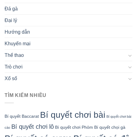
Đá gà
Đại lý
Hướng dẫn
Khuyến mại
Thể thao
Trò chơi
Xổ số
TÌM KIẾM NHIỀU
Bí quyết chơi bài
Bí quyết Baccarat
Bí quyết chơi bài
Bí quyết chơi lô
Bí quyết chơi Phỏm
Bí quyết chọi gà
cào