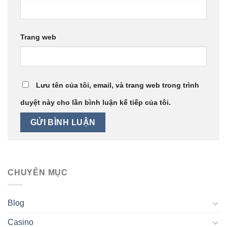
Trang web
Lưu tên của tôi, email, và trang web trong trình
duyệt này cho lần bình luận kế tiếp của tôi.
CHUYÊN MỤC
Blog
Casino