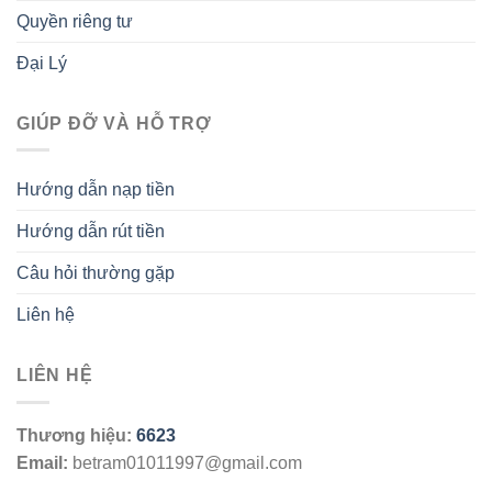
Quyền riêng tư
Đại Lý
GIÚP ĐỠ VÀ HỖ TRỢ
Hướng dẫn nạp tiền
Hướng dẫn rút tiền
Câu hỏi thường gặp
Liên hệ
LIÊN HỆ
Thương hiệu:
6623
Email:
betram01011997@gmail.com