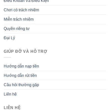
Điều Khoản Và Điều Kiện
Chơi có trách nhiệm
Miễn trách nhiệm
Quyền riêng tư
Đại Lý
GIÚP ĐỠ VÀ HỖ TRỢ
Hướng dẫn nạp tiền
Hướng dẫn rút tiền
Câu hỏi thường gặp
Liên hệ
LIÊN HỆ