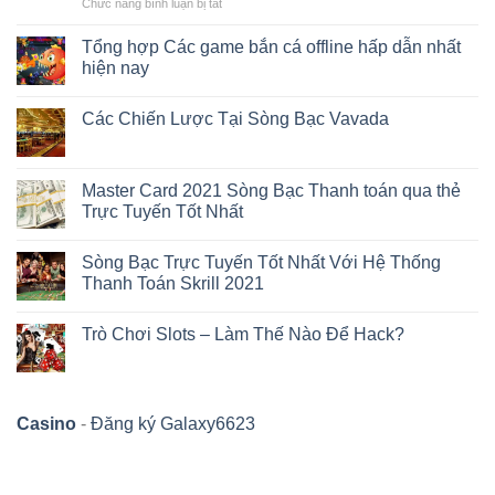
ở
Chức năng bình luận bị tắt
Kỹ
Thuật
Tổng hợp Các game bắn cá offline hấp dẫn nhất
Chơi
hiện nay
Game
Bài
Nâng
Các Chiến Lược Tại Sòng Bạc Vavada
Cao
Nâng
Cao
Master Card 2021 Sòng Bạc Thanh toán qua thẻ
Tỷ
Trực Tuyến Tốt Nhất
Lệ
ăn
Thưởng
Sòng Bạc Trực Tuyến Tốt Nhất Với Hệ Thống
Thanh Toán Skrill 2021
Trò Chơi Slots – Làm Thế Nào Để Hack?
Casino
-
Đăng ký Galaxy6623