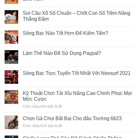
Soi Cầu Xổ Số Chuẩn – Chốt Con Số Tiềm Năng
Thắng Đậm
Sòng Bạc Nào Tốt Hơn Để Kiếm Tiền?
Làm Thế Nào Để Sử Dụng Paypal?
Sòng Bạc Trực Tuyến Tốt Nhất Với Neosurf 2021
Kỹ Thuật Chơi Tài Xỉu Nâng Cao Chinh Phục Mọi
Mức Cược
ở
Chức năng bình luận bị tắt
Kỹ
Thuật
Chọn Gà Chọi Bất Bại Cho đấu Trường 6623
Chơi
ở
Chức năng bình luận bị tắt
Tài
Chọn
Xỉu
Gà
Nâng