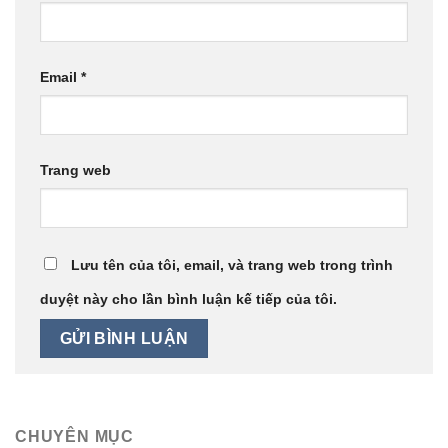
Email
*
Trang web
Lưu tên của tôi, email, và trang web trong trình
duyệt này cho lần bình luận kế tiếp của tôi.
CHUYÊN MỤC