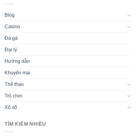
Blog
Casino
Đá gà
Đại lý
Hướng dẫn
Khuyến mại
Thể thao
Trò chơi
Xổ số
TÌM KIẾM NHIỀU