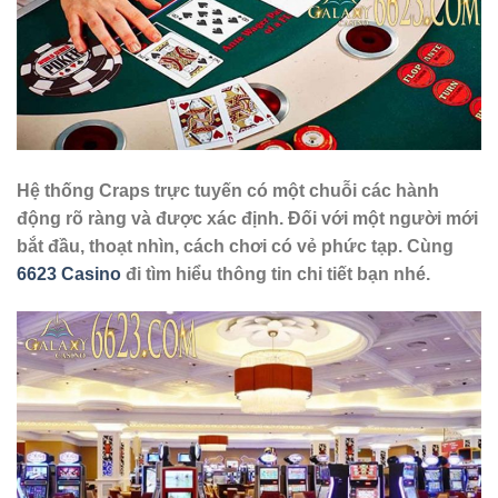
Hệ thống Craps trực tuyến có một chuỗi các hành
động rõ ràng và được xác định. Đối với một người mới
bắt đầu, thoạt nhìn, cách chơi có vẻ phức tạp. Cùng
6623 Casino
đi tìm hiểu thông tin chi tiết bạn nhé.