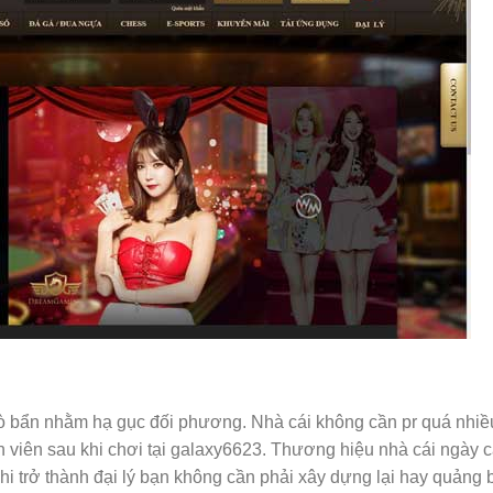
ò bẩn nhằm hạ gục đối phương. Nhà cái không cần pr quá nhiề
 viên sau khi chơi tại galaxy6623. Thương hiệu nhà cái ngày 
khi trở thành đại lý bạn không cần phải xây dựng lại hay quảng 