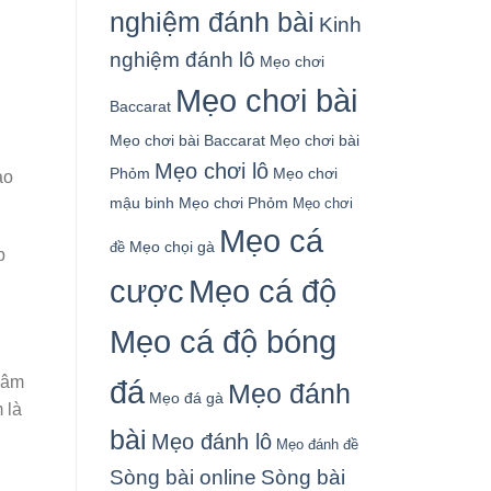
nghiệm đánh bài
Kinh
nghiệm đánh lô
Mẹo chơi
Mẹo chơi bài
Baccarat
Mẹo chơi bài Baccarat
Mẹo chơi bài
Mẹo chơi lô
Phỏm
Mẹo chơi
ảo
mậu binh
Mẹo chơi Phỏm
Mẹo chơi
Mẹo cá
Mẹo chọi gà
đề
p
Mẹo cá độ
cược
Mẹo cá độ bóng
hâm
đá
Mẹo đánh
Mẹo đá gà
 là
bài
Mẹo đánh lô
Mẹo đánh đề
Sòng bài online
Sòng bài