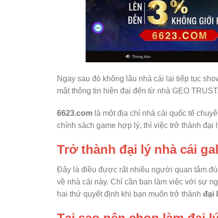
Ngay sau đó không lâu nhà cái lại tiếp tục sh
mật thông tin hiện đại đến từ nhà GEO TRUST
6623.com
là một địa chỉ nhà cái quốc tế chuy
chính sách game hợp lý, thì việc trở thành đại 
Trở thành đại lý nhà cái g
Đây là điều được rất nhiều người quan tâm đú
về nhà cái này. Chỉ cần bạn làm việc với sự ng
hai thứ quyết định khi bạn muốn trở thành
đại 