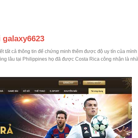
i galaxy6623
t tất cả thông tin để chứng minh thêm được độ uy tín của mình
ông lâu tại Philippines họ đã được Costa Rica công nhận là nhà
.