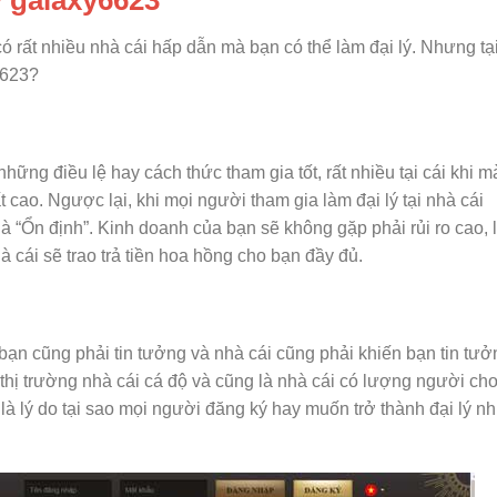
ý galaxy6623
 rất nhiều nhà cái hấp dẫn mà bạn có thể làm đại lý. Nhưng tạ
6623?
ững điều lệ hay cách thức tham gia tốt, rất nhiều tại cái khi 
ất cao. Ngược lại, khi mọi người tham gia làm đại lý tại nhà cái
à “Ổn định”. Kinh doanh của bạn sẽ không gặp phải rủi ro cao, 
 cái sẽ trao trả tiền hoa hồng cho bạn đầy đủ.
ì bạn cũng phải tin tưởng và nhà cái cũng phải khiến bạn tin tưở
n thị trường nhà cái cá độ và cũng là nhà cái có lượng người chơ
là lý do tại sao mọi người đăng ký hay muốn trở thành đại lý nh