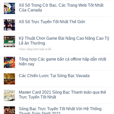
Kíp
Xổ Số Trong Cờ Bạc, Các Trang Web Tốt Nhất
Soi
Của Canada
Kèo
Bóng
đá
Xổ Số Trực Tuyến Tốt Nhất Thế Giới
Online
Chuyên
Gia
Kỹ Thuật Chơi Game Bài Nâng Cao Nâng Cao Tỷ
Cũng
Lệ ăn Thưởng
Phải
Nể
ở
Chức năng bình luận bị tắt
Kỹ
Thuật
Tổng hợp Các game bắn cá offline hấp dẫn nhất
Chơi
hiện nay
Game
Bài
Nâng
Các Chiến Lược Tại Sòng Bạc Vavada
Cao
Nâng
Cao
Master Card 2021 Sòng Bạc Thanh toán qua thẻ
Tỷ
Trực Tuyến Tốt Nhất
Lệ
ăn
Thưởng
Sòng Bạc Trực Tuyến Tốt Nhất Với Hệ Thống
Thanh Toán Skrill 2021