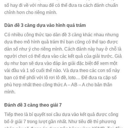
số hay đi về với nhau để có thể đưa ra cách đánh chuẩn
chỉnh hơn cho riêng mình.
Dàn đề 3 càng dựa vào hình quả trám
Có nhiều công thức tạo dàn đề 3 càng khác nhau nhưng
dựa theo mô hình quả trám thì bạn cũng có thể tạo được
dàn số như ý cho riêng mình. Cách đánh này hay ở chỗ là
người chơi có thể dựa vào các kết quả của giải trước. Giả
dụ như bạn sẽ dựa vào đáp án giải đặc biệt để xem một
vài đầu và 1 số cuối thế nào. Và dựa theo các con số này
bạn có thể phối với lô rơi lô đề, loto… Để đưa ra cặp số
phù hợp nhất theo công thức A – AB – A cho bản thân
mình.
Đánh đề 3 càng theo giải 7
Tiếp theo là bí quyết soi cầu dựa vào kết quả được công
bố ở giải 7 trong lượt gần nhất. Như tiêu đề thì phương