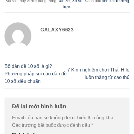
Bài viết này được đăng trong
Dàn đề
,
Xổ số
. Đánh dấu
liên kết thường
trực
.
GALAXY6623
Bộ dàn đề 10 số là gì?
7 Kinh nghiệm chơi Thái Hilo
Phương pháp soi cầu dàn đề
luôn thắng từ cao thủ
10 số siêu chuẩn
Để lại một bình luận
Email của bạn sẽ không được hiển thị công khai.
Các trường bắt buộc được đánh dấu
*