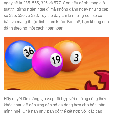
ngay sẽ là 235, 555, 326 và 577. Còn nếu đánh trong giờ
tuất thì đừng ngần ngại gì mà không đánh ngay những cặp
số 335, 530 và 323. Tuy thế đây chỉ là những con số cơ
bản và mang thuộc tính tham khảo. Bởi thế, bạn không nên
đánh theo nó một cách hoàn toàn.
Hãy quyết tâm sáng tạo và phối hợp với những công thức
khác nhau để đáp ứng dàn số đa dạng hơn cho bản thân
mình nhé! Chả hạn như bạn có thể kết hợp với các cặp