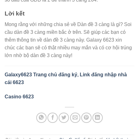
Lời kết
Mong rằng với những chia sẻ về Dàn đề 3 càng là gì? Soi
cầu dàn đề 3 càng miền bắc ở trên. Sẽ giúp các bạn có
thêm thông tin về dàn đề 3 càng này. Galaxy 6623 xin
chúc các bạn sẽ có thật nhiều may mắn và có cơ hội trúng
lớn nhờ bộ dàn đề 3 càng này!
Galaxy6623 Trang chủ đăng ký, Link đăng nhập nhà
cái 6623
Casino 6623