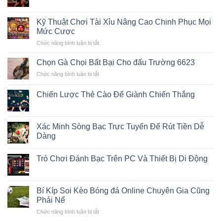
Kỹ Thuật Chơi Tài Xỉu Nâng Cao Chinh Phục Mọi
Mức Cược
ở
Chức năng bình luận bị tắt
Kỹ
Thuật
Chọn Gà Chọi Bất Bại Cho đấu Trường 6623
Chơi
ở
Chức năng bình luận bị tắt
Tài
Chọn
Xỉu
Gà
Nâng
Chiến Lược Thẻ Cào Để Giành Chiến Thắng
Chọi
Cao
Bất
Chinh
Bại
Phục
Cho
Xác Minh Sòng Bạc Trực Tuyến Để Rút Tiền Dễ
Mọi
đấu
Dàng
Mức
Trường
Cược
6623
Trò Chơi Đánh Bạc Trên PC Và Thiết Bị Di Động
Bí Kíp Soi Kèo Bóng đá Online Chuyên Gia Cũng
Phải Nể
ở
Chức năng bình luận bị tắt
Bí