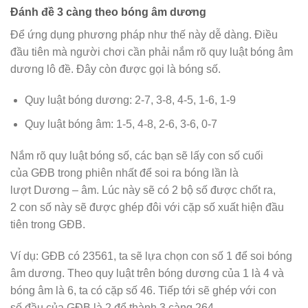
Đánh đề 3 càng theo bóng âm dương
Để ứng dụng phương pháp như thế này dễ dàng. Điều
đầu tiên mà người chơi cần phải nắm rõ quy luật bóng âm
dương lô đề. Đây còn được gọi là bóng số.
Quy luật bóng dương: 2-7, 3-8, 4-5, 1-6, 1-9
Quy luật bóng âm: 1-5, 4-8, 2-6, 3-6, 0-7
Nắm rõ quy luật bóng số, các bạn sẽ lấy con số cuối
của GĐB trong phiên nhất để soi ra bóng lần là
lượt Dương – âm. Lúc này sẽ có 2 bộ số được chốt ra,
2 con số này sẽ được ghép đôi với cặp số xuất hiện đầu
tiên trong GĐB.
Ví dụ: GĐB có 23561, ta sẽ lựa chọn con số 1 để soi bóng
âm dương. Theo quy luật trên bóng dương của 1 là 4 và
bóng âm là 6, ta có cặp số 46. Tiếp tới sẽ ghép với con
số đầu của GĐB là 2 để thành 3 càng 264.