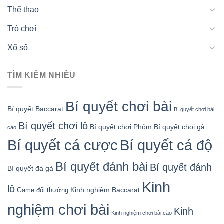
Thể thao
Trò chơi
Xổ số
TÌM KIẾM NHIỀU
Bí quyết chơi bài
Bí quyết Baccarat
Bí quyết chơi bài
Bí quyết chơi lô
Bí quyết chơi Phỏm
Bí quyết chọi gà
cào
Bí quyết cá cược
Bí quyết cá độ
Bí quyết đánh bài
Bí quyết đánh
Bí quyết đá gà
Kinh
lô
Kinh nghiệm Baccarat
Game đổi thưởng
nghiệm chơi bài
Kinh
Kinh nghiệm chơi bài cào