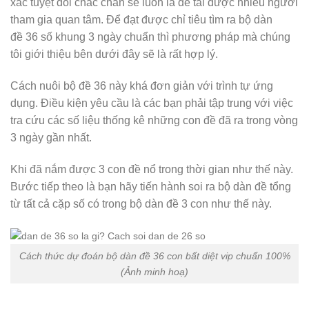
xác tuyệt đối chắc chắn sẽ luôn là đề tài được nhiều người
tham gia quan tâm. Để đạt được chỉ tiêu tìm ra bộ dàn
đề 36 số khung 3 ngày chuẩn thì phương pháp mà chúng
tôi giới thiệu bên dưới đây sẽ là rất hợp lý.
Cách nuôi bộ đề 36 này khá đơn giản với trình tự ứng
dụng. Điều kiện yêu cầu là các bạn phải tập trung với việc
tra cứu các số liệu thống kê những con đề đã ra trong vòng
3 ngày gần nhất.
Khi đã nắm được 3 con đề nổ trong thời gian như thế này.
Bước tiếp theo là bạn hãy tiến hành soi ra bộ dàn đề tổng
từ tất cả cặp số có trong bộ dàn đề 3 con như thế này.
Cách thức dự đoán bộ dàn đề 36 con bất diệt vip chuẩn 100%
(Ảnh minh hoạ)