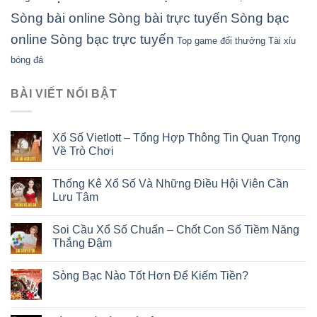
Sòng bài online
Sòng bài trực tuyến
Sòng bạc
online
Sòng bạc trực tuyến
Top game đổi thưởng
Tài xỉu
bóng đá
BÀI VIẾT NỔI BẬT
Xổ Số Vietlott – Tổng Hợp Thông Tin Quan Trọng
Về Trò Chơi
Thống Kê Xổ Số Và Những Điều Hội Viên Cần
Lưu Tâm
Soi Cầu Xổ Số Chuẩn – Chốt Con Số Tiềm Năng
Thắng Đậm
Sòng Bạc Nào Tốt Hơn Để Kiếm Tiền?