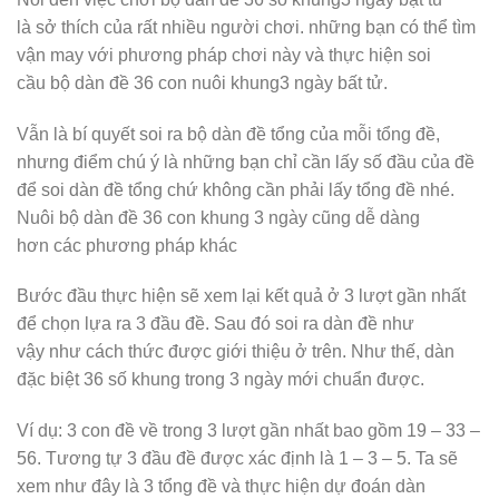
là sở thích của rất nhiều người chơi. những bạn có thể tìm
vận may với phương pháp chơi này và thực hiện soi
cầu bộ dàn đề 36 con nuôi khung3 ngày bất tử.
Vẫn là bí quyết soi ra bộ dàn đề tổng của mỗi tổng đề,
nhưng điểm chú ý là những bạn chỉ cần lấy số đầu của đề
để soi dàn đề tổng chứ không cần phải lấy tổng đề nhé.
Nuôi bộ dàn đề 36 con khung 3 ngày cũng dễ dàng
hơn các phương pháp khác
Bước đầu thực hiện sẽ xem lại kết quả ở 3 lượt gần nhất
để chọn lựa ra 3 đầu đề. Sau đó soi ra dàn đề như
vậy như cách thức được giới thiệu ở trên. Như thế, dàn
đặc biệt 36 số khung trong 3 ngày mới chuẩn được.
Ví dụ: 3 con đề về trong 3 lượt gần nhất bao gồm 19 – 33 –
56. Tương tự 3 đầu đề được xác định là 1 – 3 – 5. Ta sẽ
xem như đây là 3 tổng đề và thực hiện dự đoán dàn