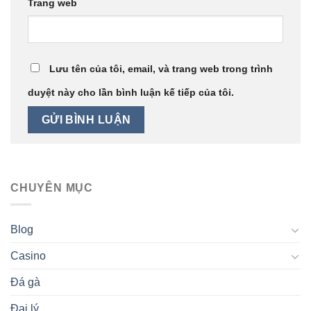
Trang web
Lưu tên của tôi, email, và trang web trong trình
duyệt này cho lần bình luận kế tiếp của tôi.
CHUYÊN MỤC
Blog
Casino
Đá gà
Đại lý