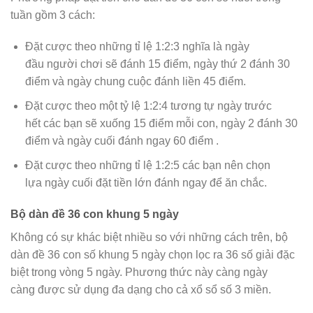
tuần gồm 3 cách:
Đặt cược theo những tỉ lệ 1:2:3 nghĩa là ngày
đầu người chơi sẽ đánh 15 điểm, ngày thứ 2 đánh 30
điểm và ngày chung cuộc đánh liền 45 điểm.
Đặt cược theo một tỷ lệ 1:2:4 tương tự ngày trước
hết các bạn sẽ xuống 15 điểm mỗi con, ngày 2 đánh 30
điểm và ngày cuối đánh ngay 60 điểm .
Đặt cược theo những tỉ lệ 1:2:5 các bạn nên chọn
lựa ngày cuối đặt tiền lớn đánh ngay để ăn chắc.
Bộ dàn đề 36 con khung 5 ngày
Không có sự khác biệt nhiều so với những cách trên, bộ
dàn đề 36 con số khung 5 ngày chọn lọc ra 36 số giải đặc
biệt trong vòng 5 ngày. Phương thức này càng ngày
càng được sử dụng đa dạng cho cả xổ sổ số 3 miền.