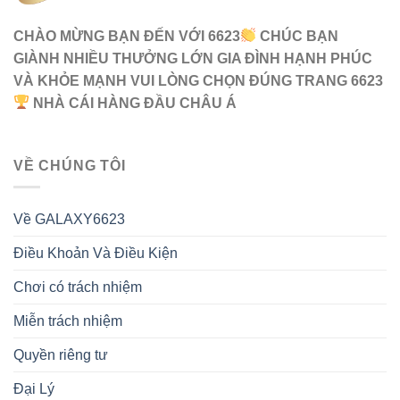
CHÀO MỪNG BẠN ĐẾN VỚI 6623
CHÚC BẠN
GIÀNH NHIỀU THƯỞNG LỚN GIA ĐÌNH HẠNH PHÚC
VÀ KHỎE MẠNH VUI LÒNG CHỌN ĐÚNG TRANG 6623
NHÀ CÁI HÀNG ĐẦU CHÂU Á
VỀ CHÚNG TÔI
Về GALAXY6623
Điều Khoản Và Điều Kiện
Chơi có trách nhiệm
Miễn trách nhiệm
Quyền riêng tư
Đại Lý