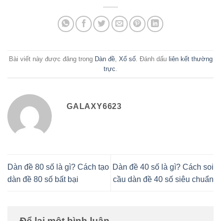
Bài viết này được đăng trong
Dàn đề
,
Xổ số
. Đánh dấu
liên kết thường
trực
.
GALAXY6623
Dàn đề 80 số là gì? Cách tạo
Dàn đề 40 số là gì? Cách soi
dàn đề 80 số bất bại
cầu dàn đề 40 số siêu chuẩn
Để lại một bình luận