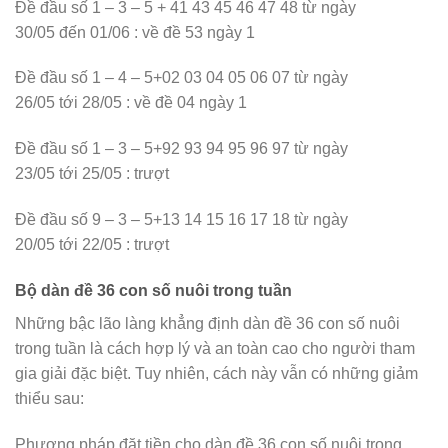
Đề đầu số 1 – 3 – 5 + 41 43 45 46 47 48 từ ngày
30/05 đến 01/06 : về đề 53 ngày 1
Đề đầu số 1 – 4 – 5+02 03 04 05 06 07 từ ngày
26/05 tới 28/05 : về đề 04 ngày 1
Đề đầu số 1 – 3 – 5+92 93 94 95 96 97 từ ngày
23/05 tới 25/05 : trượt
Đề đầu số 9 – 3 – 5+13 14 15 16 17 18 từ ngày
20/05 tới 22/05 : trượt
Bộ dàn đề 36 con số nuôi trong tuần
Những bậc lão làng khẳng định dàn đề 36 con số nuôi
trong tuần là cách hợp lý và an toàn cao cho người tham
gia giải đặc biệt. Tuy nhiên, cách này vẫn có những giảm
thiểu sau:
Phương pháp đặt tiền cho dàn đề 36 con số nuôi trong