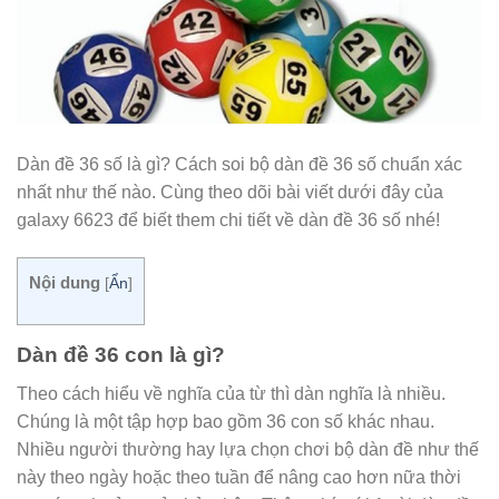
Dàn đề 36 số là gì? Cách soi bộ dàn đề 36 số chuẩn xác
nhất như thế nào. Cùng theo dõi bài viết dưới đây của
galaxy 6623 để biết them chi tiết về dàn đề 36 số nhé!
Nội dung
[
Ẩn
]
Dàn đề 36 con là gì?
Theo cách hiểu về nghĩa của từ thì dàn nghĩa là nhiều.
Chúng là một tập hợp bao gồm 36 con số khác nhau.
Nhiều người thường hay lựa chọn chơi bộ dàn đề như thế
này theo ngày hoặc theo tuần để nâng cao hơn nữa thời