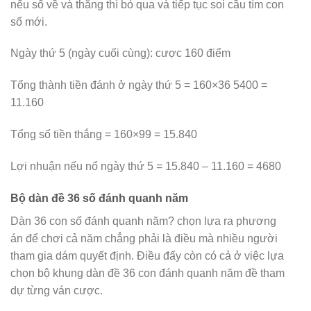
nếu số về và thắng thì bỏ qua và tiếp tục soi cầu tìm con
số mới.
Ngày thứ 5 (ngày cuối cùng): cược 160 điểm
Tổng thành tiền đánh ở ngày thứ 5 = 160×36 5400 =
11.160
Tổng số tiền thắng = 160×99 = 15.840
Lợi nhuận nếu nổ ngày thứ 5 = 15.840 – 11.160 = 4680
Bộ dàn đề 36 số đánh quanh năm
Dàn 36 con số đánh quanh năm? chọn lựa ra phương
án để chơi cả năm chẳng phải là điều mà nhiều người
tham gia dám quyết định. Điều đấy còn có cả ở việc lựa
chọn bộ khung dàn đề 36 con đánh quanh năm đề tham
dự từng ván cược.