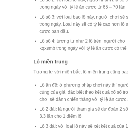
trong ngày với tỷ lệ ăn cược từ 65 – 70 lần.
Lô số 3: với loại bao lô này, người chơi s
trong ngày. Loại này sẽ có tỷ lệ cao hơn lô s
cược ban đầu.
Lô số 4: tương tự như 2 lô trên, người chơi
kqxsmb trong ngày với tỷ lệ ăn cược có thể 
Lô miền trung
Tương tự với miền bắc, lô miền trung cũng b
Lô ăn đề: ở phương pháp chơi này thì người
cùng của giải đặc biệt theo kết quả xổ số t
chơi sẽ dành chiến thắng với tỷ lệ ăn cược 
Lô 2 đài: là người tham gia sẽ dự đoán 2 số
3,3 lần cho 1 điểm lô.
Lô 3 đài: với loại lô này sẽ xét kết quả của 1