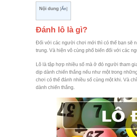
Nội dung
[
Ẩn
]
Đánh lô là gì?
Đối với các người chơi mới thì có thể bạn sẽ 
trung. Và hiện vô cùng phổ biến đối với các ng
Lô là tập hợp nhiều số mà ở đó người tham gi
dịp dành chiến thắng nếu như một trong những
chơi có thể đánh nhiều số cùng một khi. Và ch
dành chiến thắng.