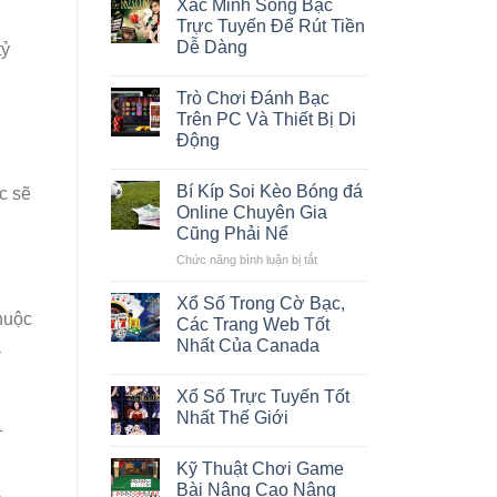
Cho
Xác Minh Sòng Bạc
Mức
đấu
Trực Tuyến Để Rút Tiền
Cược
Trường
Dễ Dàng
tỷ
6623
Trò Chơi Đánh Bạc
Trên PC Và Thiết Bị Di
Động
Bí Kíp Soi Kèo Bóng đá
c sẽ
Online Chuyên Gia
Cũng Phải Nể
ở
Chức năng bình luận bị tắt
Bí
Kíp
Xổ Số Trong Cờ Bạc,
Soi
huộc
Các Trang Web Tốt
Kèo
Nhất Của Canada
a
Bóng
đá
Online
Xổ Số Trực Tuyến Tốt
Chuyên
Nhất Thế Giới
1
Gia
Cũng
Kỹ Thuật Chơi Game
Phải
Nể
Bài Nâng Cao Nâng