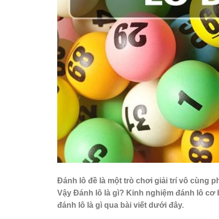
Đánh lô đề là một trò chơi giải trí vô cùng 
Vậy Đánh lô là gì? Kinh nghiệm đánh lô c
đánh lô là gì qua bài viết dưới đây.