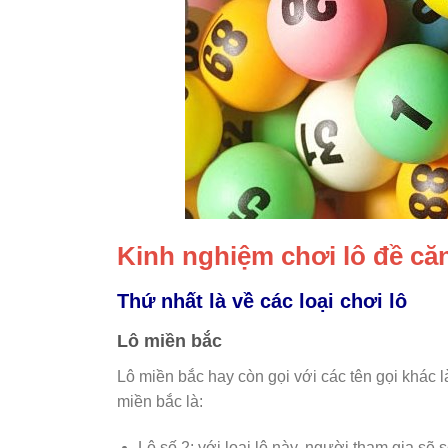
Kinh nghiệm chơi lô đề că
Thứ nhất là về các loại chơi lô
Lô miền bắc
Lô miền bắc hay còn gọi với các tên gọi khác là
miền bắc là:
Lô số 2: với loại lô này, người tham gia s