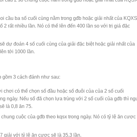
ẽ soi cầu ba số cuối cùng nằm trong gđb hoặc giải nhất của KQ
ố 2 rất nhiều lần. Nó có thể lên đến 400 lần so với trị giá đặc
 sẽ dự đoán 4 số cuối cùng của giải đặc biệt hoặc giải nhất của
lên tới 1000 lần.
ao gồm 3 cách đánh như sau:
 chơi có thể chọn số đầu hoặc số đuôi của của 2 số cuối
rong ngày. Nếu số đã chọn lựa trùng với 2 số cuối của gđb thì ng
sẽ là 0,8 ăn 75.
 chung cuộc của gđb theo kqsx trong ngày. Nó có tỷ lệ ăn cược 
7 giải với tỷ lệ ăn cược sẽ là 35,3 lần.