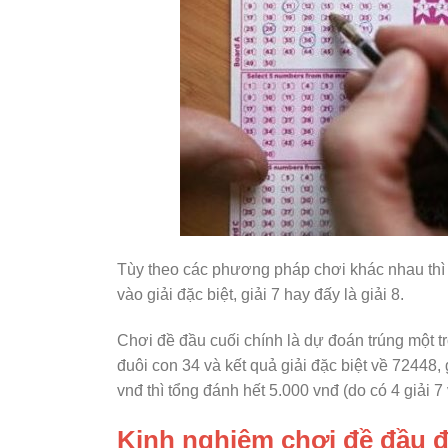
Tùy theo các phương pháp chơi khác nhau thì 
vào giải đặc biệt, giải 7 hay đấy là giải 8.
Chơi đề đầu cuối chính là dự đoán trúng một tro
đuôi con 34 và kết quả giải đặc biệt về 72448, 
vnđ thì tổng đánh hết 5.000 vnđ (do có 4 giải 7
Kinh nghiệm chơi đề đầu 