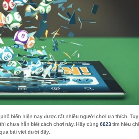
 phổ biến hiện nay được rất nhiều người chơi ưa thích. Tuy
 thì chưa hẳn biết cách chơi này. Hãy cùng
6623
tìm hiểu chi
qua bài viết dưới đây.