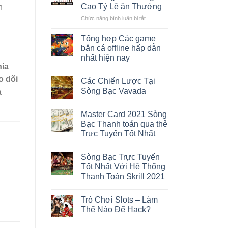
Cao Tỷ Lệ ăn Thưởng
n
ở
Chức năng bình luận bị tắt
Kỹ
Thuật
Tổng hợp Các game
Chơi
bắn cá offline hấp dẫn
Game
nhất hiện nay
Bài
hia
Nâng
o dõi
Cao
Các Chiến Lược Tại
Nâng
Sòng Bạc Vavada
a
Cao
Tỷ
Master Card 2021 Sòng
Lệ
ăn
Bạc Thanh toán qua thẻ
Thưởng
Trực Tuyến Tốt Nhất
Sòng Bạc Trực Tuyến
Tốt Nhất Với Hệ Thống
Thanh Toán Skrill 2021
Trò Chơi Slots – Làm
Thế Nào Để Hack?