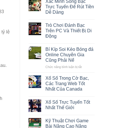
Cho
Xác Minh Sòng Bạc
Mức
g
đấu
Trực Tuyến Để Rút Tiền
Cược
Trường
83
Dễ Dàng
6623
Trò Chơi Đánh Bạc
Trên PC Và Thiết Bị Di
tỷ lệ
Động
Bí Kíp Soi Kèo Bóng đá
Online Chuyên Gia
Cũng Phải Nể
hau.
ở
Chức năng bình luận bị tắt
Bí
Kíp
Xổ Số Trong Cờ Bạc,
Soi
Các Trang Web Tốt
Kèo
Nhất Của Canada
Bóng
đá
nh
Online
Xổ Số Trực Tuyến Tốt
Chuyên
Nhất Thế Giới
Gia
Cũng
Kỹ Thuật Chơi Game
Phải
Nể
Bài Nâng Cao Nâng