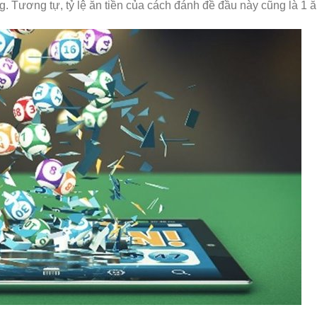
 Tương tự, tỷ lệ ăn tiền của cách đánh đề đầu này cũng là 1 ă