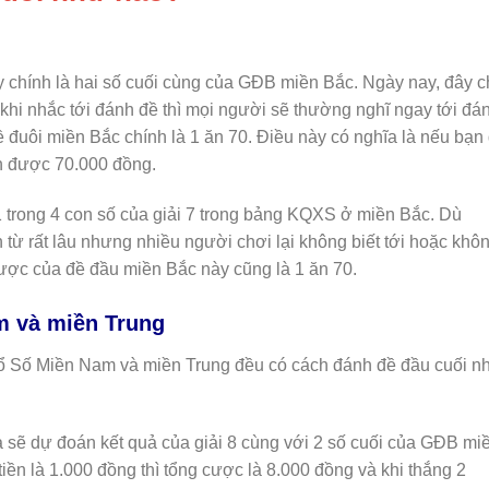
y chính là hai số cuối cùng của GĐB miền Bắc. Ngày nay, đây c
 khi nhắc tới đánh đề thì mọi người sẽ thường nghĩ ngay tới đá
đề đuôi miền Bắc chính là 1 ăn 70. Điều này có nghĩa là nếu bạn
ăn được 70.000 đồng.
1 trong 4 con số của giải 7 trong bảng KQXS ở miền Bắc. Dù
từ rất lâu nhưng nhiều người chơi lại không biết tới hoặc khô
cược của đề đầu miền Bắc này cũng là 1 ăn 70.
m và miền Trung
ổ Số Miền Nam và miền Trung đều có cách đánh đề đầu cuối n
a sẽ dự đoán kết quả của giải 8 cùng với 2 số cuối của GĐB mi
n là 1.000 đồng thì tổng cược là 8.000 đồng và khi thắng 2