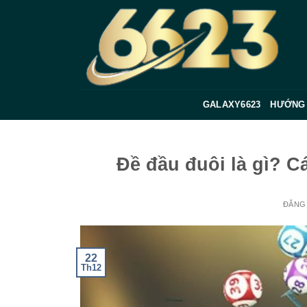
Bỏ
qua
nội
dung
GALAXY6623
HƯỚNG
Đề đầu đuôi là gì? Cá
ĐĂNG
22
Th12