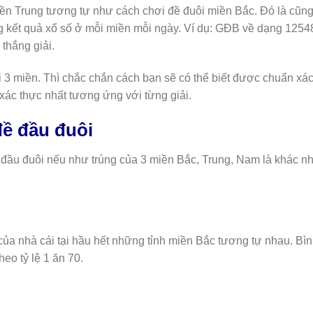
ền Trung tương tự như cách chơi đề đuôi miền Bắc. Đó là cũn
bảng kết quả xổ số ở mỗi miền mỗi ngày. Ví dụ: GĐB về dạng 1254
 thắng giải.
 miền. Thì chắc chắn cách bạn sẽ có thể biết được chuẩn xác 
ác thực nhất tương ứng với từng giải.
đề đầu đuôi
ề đầu đuôi nếu như trúng của 3 miền Bắc, Trung, Nam là khác n
của nhà cái tại hầu hết những tỉnh miền Bắc tương tự nhau. Bì
eo tỷ lệ 1 ăn 70.