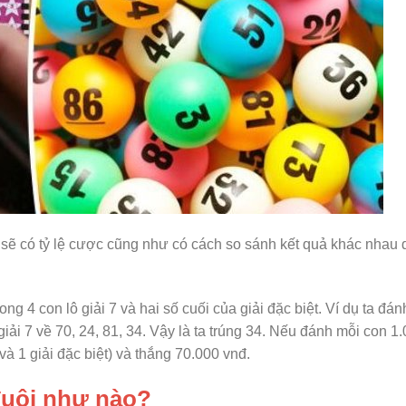
sẽ có tỷ lệ cược cũng như có cách so sánh kết quả khác nhau
ng 4 con lô giải 7 và hai số cuối của giải đặc biệt. Ví dụ ta đá
giải 7 về 70, 24, 81, 34. Vậy là ta trúng 34. Nếu đánh mỗi con 1
 và 1 giải đặc biệt) và thắng 70.000 vnđ.
đuôi như nào?