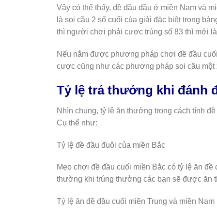
Vậy có thể thấy, đề đầu đầu ở miền Nam và mi
là soi cầu 2 số cuối của giải đặc biệt trong 
thì người chơi phải cược trúng số 83 thì mới là
Nếu nắm được phương pháp chơi đề đầu cuối 3
cược cũng như các phương pháp soi cầu một x
Tỷ lệ trả thưởng khi đánh 
Nhìn chung, tỷ lệ ăn thưởng trong cách tính đ
Cụ thể như:
Tỷ lệ đề đầu đuôi của miền Bắc
Mẹo chơi đề đầu cuối miền Bắc có tỷ lệ ăn đề 
thường khi trúng thưởng các bạn sẽ được ăn th
Tỷ lệ ăn đề đầu cuối miền Trung và miền Nam