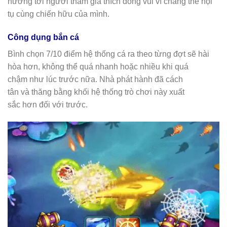
hưởng tới người tham gia thích đông vui vì chẳng thể hội
tụ cùng chiến hữu của mình.
Công dụng bắn cá
Bình chọn 7/10 điểm hệ thống cá ra theo từng đợt sẽ hài
hòa hơn, không thể quá nhanh hoặc nhiều khi quá
chậm như lúc trước nữa. Nhà phát hành đã cách
tân và thăng bằng khối hệ thống trò chơi này xuất
sắc hơn đối với trước.