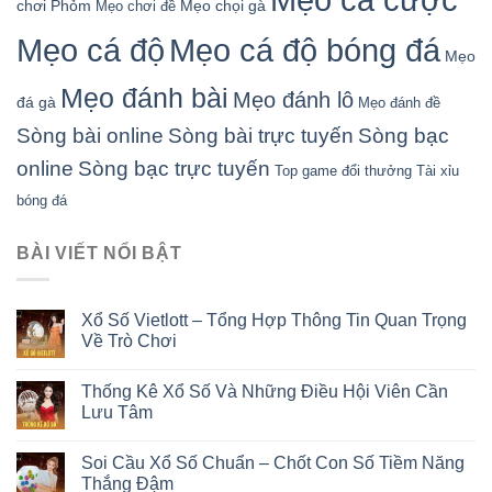
chơi Phỏm
Mẹo chọi gà
Mẹo chơi đề
Mẹo cá độ
Mẹo cá độ bóng đá
Mẹo
Mẹo đánh bài
Mẹo đánh lô
đá gà
Mẹo đánh đề
Sòng bài online
Sòng bài trực tuyến
Sòng bạc
online
Sòng bạc trực tuyến
Top game đổi thưởng
Tài xỉu
bóng đá
BÀI VIẾT NỔI BẬT
Xổ Số Vietlott – Tổng Hợp Thông Tin Quan Trọng
Về Trò Chơi
Thống Kê Xổ Số Và Những Điều Hội Viên Cần
Lưu Tâm
Soi Cầu Xổ Số Chuẩn – Chốt Con Số Tiềm Năng
Thắng Đậm