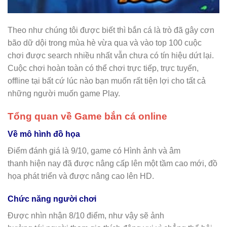
Theo như chúng tôi được biết thì bắn cá là trò đã gây cơn
bão dữ dội trong mùa hè vừa qua và vào top 100 cuộc
chơi được search nhiều nhất vẫn chưa có tín hiệu dứt lại.
Cuộc chơi hoàn toàn có thể chơi trực tiếp, trực tuyến,
offline tại bất cứ lúc nào bạn muốn rất tiện lợi cho tất cả
những người muốn game Play.
Tổng quan về Game bắn cá online
Về mô hình đồ họa
Điểm đánh giá là 9/10, game có Hình ảnh và âm
thanh hiện nay đã được nâng cấp lên một tầm cao mới, đồ
họa phát triển và được nâng cao lên HD.
Chức năng người chơi
Được nhìn nhận 8/10 điểm, như vậy sẽ ảnh