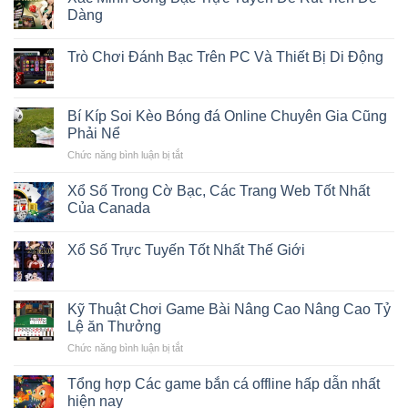
đấu
Dàng
Mức
Trường
Cược
6623
Trò Chơi Đánh Bạc Trên PC Và Thiết Bị Di Động
Bí Kíp Soi Kèo Bóng đá Online Chuyên Gia Cũng
Phải Nể
ở
Chức năng bình luận bị tắt
Bí
Kíp
Xổ Số Trong Cờ Bạc, Các Trang Web Tốt Nhất
Soi
Của Canada
Kèo
Bóng
đá
Xổ Số Trực Tuyến Tốt Nhất Thế Giới
Online
Chuyên
Gia
Kỹ Thuật Chơi Game Bài Nâng Cao Nâng Cao Tỷ
Cũng
Lệ ăn Thưởng
Phải
Nể
ở
Chức năng bình luận bị tắt
Kỹ
Thuật
Tổng hợp Các game bắn cá offline hấp dẫn nhất
Chơi
hiện nay