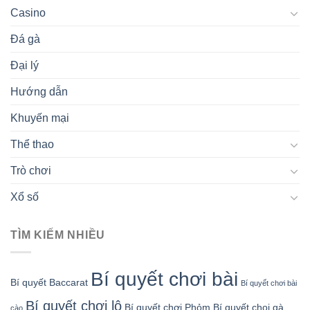
Casino
Đá gà
Đại lý
Hướng dẫn
Khuyến mại
Thể thao
Trò chơi
Xổ số
TÌM KIẾM NHIỀU
Bí quyết chơi bài
Bí quyết Baccarat
Bí quyết chơi bài
Bí quyết chơi lô
Bí quyết chơi Phỏm
Bí quyết chọi gà
cào