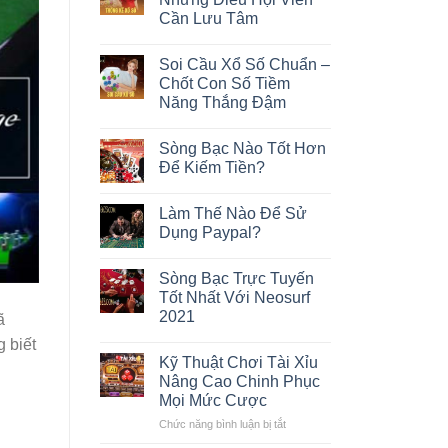
Cần Lưu Tâm
Soi Cầu Xổ Số Chuẩn –
Chốt Con Số Tiềm
Năng Thắng Đậm
Sòng Bạc Nào Tốt Hơn
Để Kiếm Tiền?
Làm Thế Nào Để Sử
Dụng Paypal?
Sòng Bạc Trực Tuyến
Tốt Nhất Với Neosurf
2021
ã
 biết
Kỹ Thuật Chơi Tài Xỉu
Nâng Cao Chinh Phục
Mọi Mức Cược
ở
Chức năng bình luận bị tắt
Kỹ