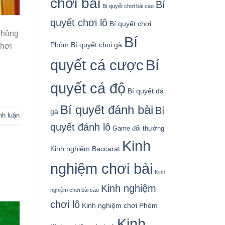
chơi bài
Bí
Bí quyết chơi bài cào
quyết chơi lô
Bí quyết chơi
 không
Bí
Phỏm
Bí quyết chọi gà
chơi
quyết cá cược
Bí
quyết cá độ
Bí quyết đá
Bí quyết đánh bài
Bí
gà
nh luận
quyết đánh lô
Game đổi thưởng
Kinh
Kinh nghiệm Baccarat
nghiệm chơi bài
Kinh
Kinh nghiệm
nghiệm chơi bài cào
chơi lô
Kinh nghiệm chơi Phỏm
Kinh