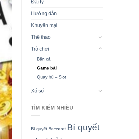
Đại lý
Hướng dẫn
Khuyến mại
Thể thao
Trò chơi
Bắn cá
Game bài
Quay hũ – Slot
Xổ số
TÌM KIẾM NHIỀU
Bí quyết
Bí quyết Baccarat