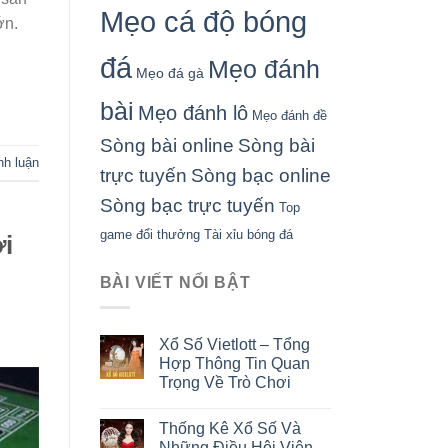
Mẹo cá độ bóng
ớn.
đá
Mẹo đánh
Mẹo đá gà
bài
Mẹo đánh lô
Mẹo đánh đề
Sòng bài online
Sòng bài
nh luận
trực tuyến
Sòng bạc online
Sòng bạc trực tuyến
Top
game đổi thưởng
Tài xỉu bóng đá
i
BÀI VIẾT NỔI BẬT
Xổ Số Vietlott – Tổng
Hợp Thông Tin Quan
Trọng Về Trò Chơi
Thống Kê Xổ Số Và
Những Điều Hội Viên