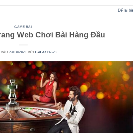
Để lại bì
GAME BÀI
Trang Web Chơi Bài Hàng Đầu
 VÀO
23/10/2021
BỞI
GALAXY6623