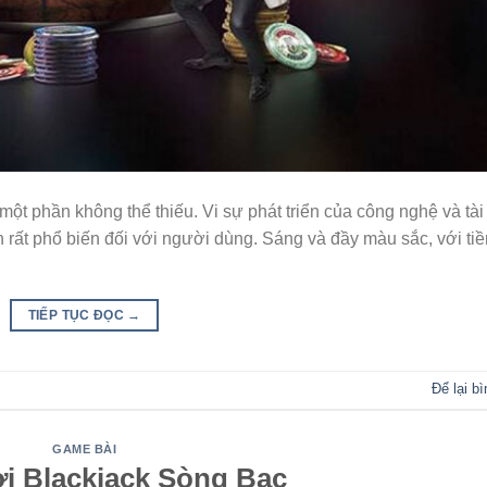
 một phần không thể thiếu. Vi sự phát triển của công nghệ và tà
n rất phổ biến đối với người dùng. Sáng và đầy màu sắc, với ti
TIẾP TỤC ĐỌC
→
Để lại bì
GAME BÀI
i Blackjack Sòng Bạc