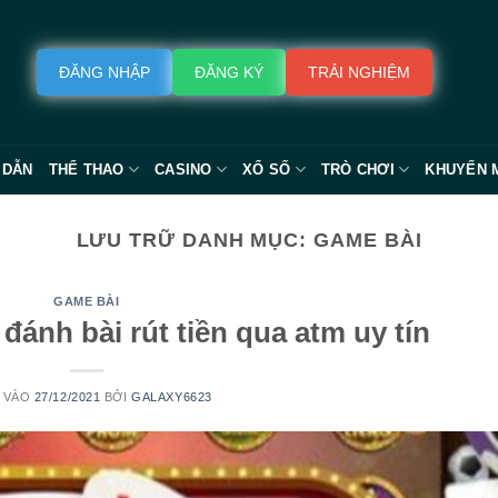
ĐĂNG NHẬP
ĐĂNG KÝ
TRẢI NGHIỆM
 DẪN
THỂ THAO
CASINO
XỔ SỐ
TRÒ CHƠI
KHUYẾN 
LƯU TRỮ DANH MỤC:
GAME BÀI
GAME BÀI
ánh bài rút tiền qua atm uy tín
 VÀO
27/12/2021
BỞI
GALAXY6623