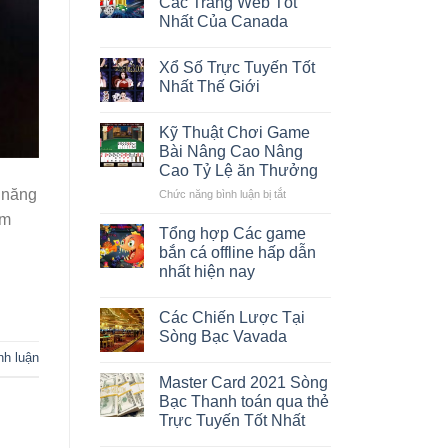
Các Trang Web Tốt
Kèo
Nhất Của Canada
Bóng
đá
Online
Xổ Số Trực Tuyến Tốt
Chuyên
Nhất Thế Giới
Gia
Cũng
Kỹ Thuật Chơi Game
Phải
Nể
Bài Nâng Cao Nâng
Cao Tỷ Lệ ăn Thưởng
i năng
ở
Chức năng bình luận bị tắt
Kỹ
ềm
Thuật
Tổng hợp Các game
Chơi
bắn cá offline hấp dẫn
Game
nhất hiện nay
Bài
Nâng
Cao
Các Chiến Lược Tại
Nâng
Sòng Bạc Vavada
Cao
nh luận
Tỷ
Master Card 2021 Sòng
Lệ
ăn
Bạc Thanh toán qua thẻ
Thưởng
Trực Tuyến Tốt Nhất