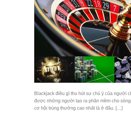
Blackjack điều gì thu hút sự chú ý của người c
được những người tạo ra phần mềm cho sòng b
cơ hội trúng thưởng cao nhất là ở đâu. […]