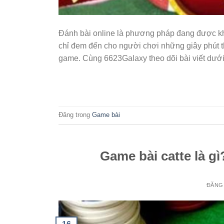
Đánh bài online là phương pháp đang được khá 
chỉ đem đến cho người chơi những giây phút t
game. Cùng 6623Galaxy theo dõi bài viết dưới 
Đăng trong
Game bài
Game bài catte là g
ĐĂNG