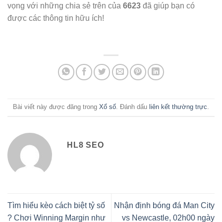
vọng với những chia sẻ trên của
6623
đã giúp bạn có
được các thông tin hữu ích!
Bài viết này được đăng trong
Xổ số
. Đánh dấu
liên kết thường trực
.
HL8 SEO
Tìm hiểu kèo cách biệt tỷ số
Nhận định bóng đá Man City
? Chơi Winning Margin như
vs Newcastle, 02h00 ngày