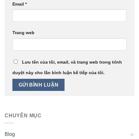
Email
*
Trang web
Lưu tên của tôi, email, và trang web trong trình
duyệt này cho lần bình luận kế tiếp của tôi.
CHUYÊN MỤC
Blog