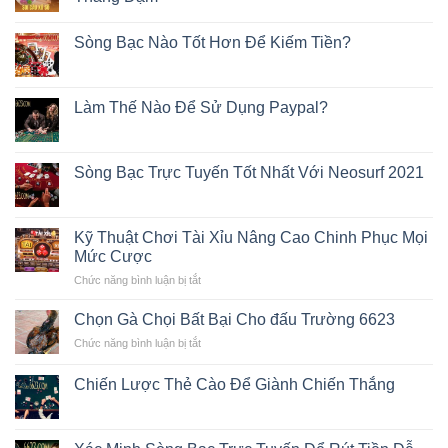
Sòng Bạc Nào Tốt Hơn Để Kiếm Tiền?
Làm Thế Nào Để Sử Dụng Paypal?
Sòng Bạc Trực Tuyến Tốt Nhất Với Neosurf 2021
Kỹ Thuật Chơi Tài Xỉu Nâng Cao Chinh Phục Mọi
Mức Cược
ở
Chức năng bình luận bị tắt
Kỹ
Thuật
Chọn Gà Chọi Bất Bại Cho đấu Trường 6623
Chơi
ở
Chức năng bình luận bị tắt
Tài
Chọn
Xỉu
Gà
Nâng
Chiến Lược Thẻ Cào Để Giành Chiến Thắng
Chọi
Cao
Bất
Chinh
Bại
Phục
Cho