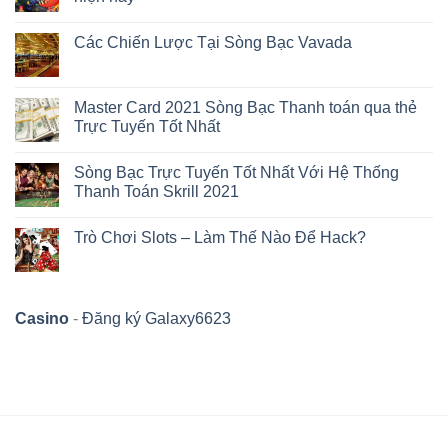
Game
Bài
Nâng
Các Chiến Lược Tại Sòng Bạc Vavada
Cao
Nâng
Cao
Master Card 2021 Sòng Bạc Thanh toán qua thẻ
Tỷ
Trực Tuyến Tốt Nhất
Lệ
ăn
Thưởng
Sòng Bạc Trực Tuyến Tốt Nhất Với Hệ Thống
Thanh Toán Skrill 2021
Trò Chơi Slots – Làm Thế Nào Để Hack?
Casino
-
Đăng ký Galaxy6623