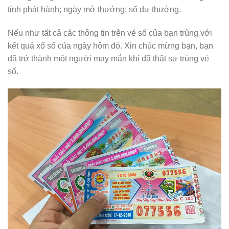
tỉnh phát hành; ngày mở thưởng; số dự thưởng.
Nếu như tất cả các thông tin trên vé số của bạn trùng với
kết quả xổ số của ngày hôm đó. Xin chúc mừng bạn, bạn
đã trở thành một người may mắn khi đã thật sự trúng vé
số.