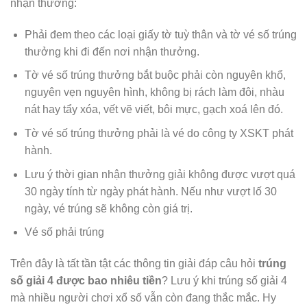
nhận thưởng:
Phải đem theo các loại giấy tờ tuỳ thân và tờ vé số trúng
thưởng khi đi đến nơi nhận thưởng.
Tờ vé số trúng thưởng bắt buộc phải còn nguyên khổ,
nguyên vẹn nguyên hình, không bị rách làm đôi, nhàu
nát hay tẩy xóa, vết vẽ viết, bôi mực, gạch xoá lên đó.
Tờ vé số trúng thưởng phải là vé do công ty XSKT phát
hành.
Lưu ý thời gian nhận thưởng giải không được vượt quá
30 ngày tính từ ngày phát hành. Nếu như vượt lố 30
ngày, vé trúng sẽ không còn giá trị.
Vé số phải trúng
Trên đây là tất tần tật các thông tin giải đáp câu hỏi
trúng
số giải 4 được bao nhiêu tiền
? Lưu ý khi trúng số giải 4
mà nhiều người chơi xổ số vẫn còn đang thắc mắc. Hy