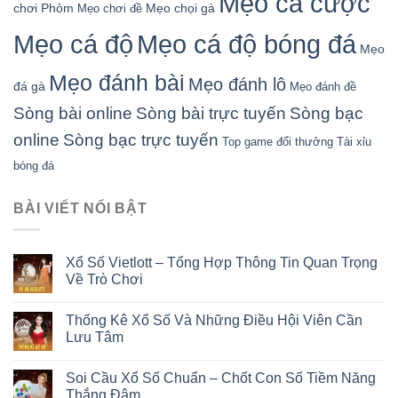
Mẹo cá cược
chơi Phỏm
Mẹo chọi gà
Mẹo chơi đề
Mẹo cá độ
Mẹo cá độ bóng đá
Mẹo
Mẹo đánh bài
Mẹo đánh lô
đá gà
Mẹo đánh đề
Sòng bài online
Sòng bài trực tuyến
Sòng bạc
online
Sòng bạc trực tuyến
Top game đổi thưởng
Tài xỉu
bóng đá
BÀI VIẾT NỔI BẬT
Xổ Số Vietlott – Tổng Hợp Thông Tin Quan Trọng
Về Trò Chơi
Thống Kê Xổ Số Và Những Điều Hội Viên Cần
Lưu Tâm
Soi Cầu Xổ Số Chuẩn – Chốt Con Số Tiềm Năng
Thắng Đậm