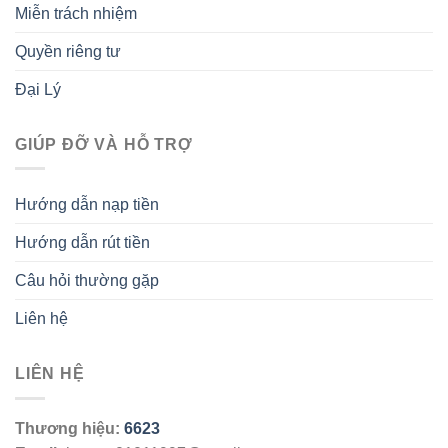
Miễn trách nhiệm
Quyền riêng tư
Đại Lý
GIÚP ĐỠ VÀ HỖ TRỢ
Hướng dẫn nạp tiền
Hướng dẫn rút tiền
Câu hỏi thường gặp
Liên hệ
LIÊN HỆ
Thương hiệu:
6623