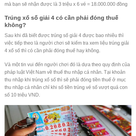
mà bạn sẽ nhận được là 3 triệu x 6 vé = 18.000.000 đồng
Trúng xổ số giải 4 có cần phải đóng thuế
không?
Sau khi đã biết được trúng số giải 4 được bao nhiêu thì
việc tiếp theo là người chơi sẽ kiểm tra xem liệu trúng giải
4 xổ số thì có cần phải đóng thuế hay không.
Và một tin vui đến người chơi đó là dựa theo quy định của
pháp luật Việt Nam về thuế thu nhập cá nhân. Tại khoản
thu nhập khi trúng xổ số thì sẽ phải đóng tiền thuế ở mục
thu nhập cá nhân chỉ khi số tiền trúng vé số vượt quá con
số 10 triệu VND.