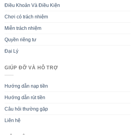
Điều Khoản Và Điều Kiện
Chơi có trách nhiệm
Miễn trách nhiệm
Quyền riêng tư
Đại Lý
GIÚP ĐỠ VÀ HỖ TRỢ
Hướng dẫn nạp tiền
Hướng dẫn rút tiền
Câu hỏi thường gặp
Liên hệ