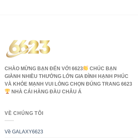
CHÀO MỪNG BẠN ĐẾN VỚI 6623
CHÚC BẠN
GIÀNH NHIỀU THƯỞNG LỚN GIA ĐÌNH HẠNH PHÚC
VÀ KHỎE MẠNH VUI LÒNG CHỌN ĐÚNG TRANG 6623
NHÀ CÁI HÀNG ĐẦU CHÂU Á
VỀ CHÚNG TÔI
Về GALAXY6623