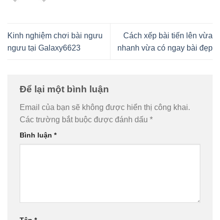
Kinh nghiệm chơi bài ngưu
Cách xếp bài tiến lên vừa
ngưu tại Galaxy6623
nhanh vừa có ngay bài đẹp
Để lại một bình luận
Email của bạn sẽ không được hiển thị công khai.
Các trường bắt buộc được đánh dấu
*
Bình luận
*