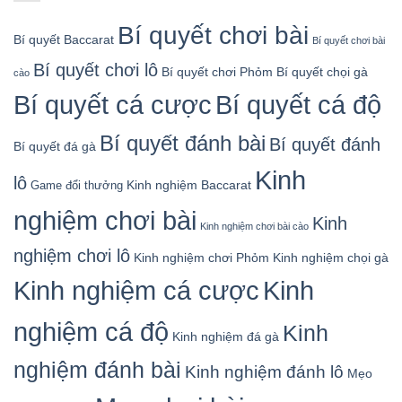
Bí quyết chơi bài
Bí quyết Baccarat
Bí quyết chơi bài
Bí quyết chơi lô
Bí quyết chơi Phỏm
Bí quyết chọi gà
cào
Bí quyết cá cược
Bí quyết cá độ
Bí quyết đánh bài
Bí quyết đánh
Bí quyết đá gà
Kinh
lô
Kinh nghiệm Baccarat
Game đổi thưởng
nghiệm chơi bài
Kinh
Kinh nghiệm chơi bài cào
nghiệm chơi lô
Kinh nghiệm chơi Phỏm
Kinh nghiệm chọi gà
Kinh nghiệm cá cược
Kinh
nghiệm cá độ
Kinh
Kinh nghiệm đá gà
nghiệm đánh bài
Kinh nghiệm đánh lô
Mẹo