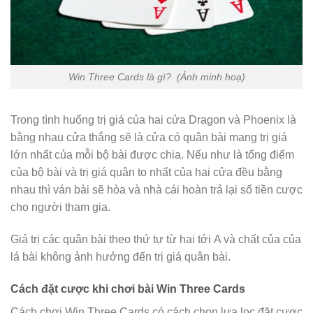
Win Three Cards là gì? (Ảnh minh hoạ)
Trong tình huống trị giá của hai cửa Dragon và Phoenix là
bằng nhau cửa thắng sẽ là cửa có quân bài mang trị giá
lớn nhất của mỗi bộ bài được chia. Nếu như là tổng điểm
của bộ bài và trị giá quân to nhất của hai cửa đều bằng
nhau thì ván bài sẽ hòa và nhà cái hoàn trả lại số tiền cược
cho người tham gia.
Giá trị các quân bài theo thứ tự từ hai tới A và chất của của
lá bài không ảnh hưởng đến trị giá quân bài.
Cách đặt cược khi chơi bài Win Three Cards
Cách chơi Win Three Cards có cách chọn lựa lọc đăt cược