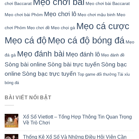
Mẹo chơi bài
chơi Baccarat
Mẹo chơi bài Baccarat
Mẹo chơi lô
Mẹo chơi bài Phỏm
Mẹo chơi mậu binh
Mẹo
Mẹo cá cược
chơi Phỏm
Mẹo chọi gà
Mẹo chơi đề
Mẹo cá độ
Mẹo cá độ bóng đá
Mẹo
Mẹo đánh bài
Mẹo đánh lô
đá gà
Mẹo đánh đề
Sòng bài online
Sòng bài trực tuyến
Sòng bạc
online
Sòng bạc trực tuyến
Top game đổi thưởng
Tài xỉu
bóng đá
BÀI VIẾT NỔI BẬT
Xổ Số Vietlott – Tổng Hợp Thông Tin Quan Trọng
Về Trò Chơi
Thống Kê Xổ Số Và Những Điều Hội Viên Cần