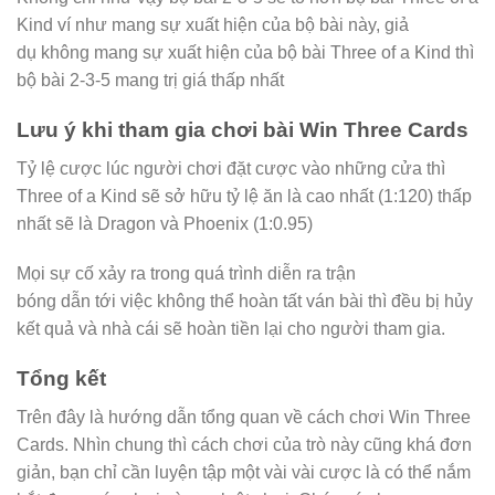
Kind ví như mang sự xuất hiện của bộ bài này, giả
dụ không mang sự xuất hiện của bộ bài Three of a Kind thì
bộ bài 2-3-5 mang trị giá thấp nhất
Lưu ý khi tham gia chơi bài Win Three Cards
Tỷ lệ cược lúc người chơi đặt cược vào những cửa thì
Three of a Kind sẽ sở hữu tỷ lệ ăn là cao nhất (1:120) thấp
nhất sẽ là Dragon và Phoenix (1:0.95)
Mọi sự cố xảy ra trong quá trình diễn ra trận
bóng dẫn tới việc không thể hoàn tất ván bài thì đều bị hủy
kết quả và nhà cái sẽ hoàn tiền lại cho người tham gia.
Tổng kết
Trên đây là hướng dẫn tổng quan về cách chơi Win Three
Cards. Nhìn chung thì cách chơi của trò này cũng khá đơn
giản, bạn chỉ cần luyện tập một vài vài cược là có thể nắm