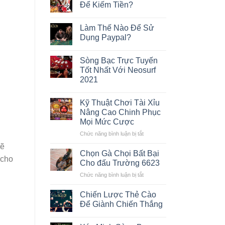
Để Kiếm Tiền?
Làm Thế Nào Để Sử
Dụng Paypal?
Sòng Bạc Trực Tuyến
Tốt Nhất Với Neosurf
2021
Kỹ Thuật Chơi Tài Xỉu
Nâng Cao Chinh Phục
Mọi Mức Cược
ở
Chức năng bình luận bị tắt
Kỹ
sẽ
Thuật
Chọn Gà Chọi Bất Bại
 cho
Chơi
Cho đấu Trường 6623
Tài
ở
Chức năng bình luận bị tắt
Xỉu
Chọn
Nâng
Gà
Cao
Chiến Lược Thẻ Cào
Chọi
Chinh
Để Giành Chiến Thắng
Bất
Phục
Bại
Mọi