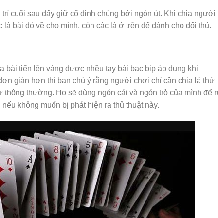
ị trí cuối sau đấy giữ cố định chúng bởi ngón út. Khi chia người
 lá bài đó về cho mình, còn các lá ở trên để dành cho đối thủ.
a bài tiến lên vàng được nhều tay bài bạc bịp áp dụng khi
đơn giản hơn thì bạn chú ý rằng người chơi chỉ cần chia lá thứ
ư thông thường. Họ sẽ dùng ngón cái và ngón trỏ của mình để r
 nếu không muốn bị phát hiện ra thủ thuật này.