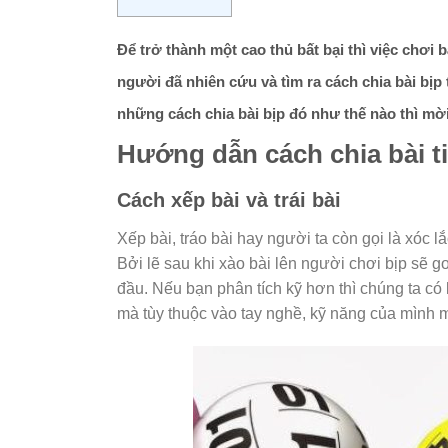
Để trở thành một cao thủ bất bại thì việc chơi 
người đã nhiên cứu và tìm ra cách chia bài bịp
những cách chia bài bịp đó như thế nào thì mờ
Hướng dẫn cách chia bài ti
Cách xếp bài và trái bài
Xếp bài, tráo bài hay người ta còn gọi là xóc l
Bởi lẽ sau khi xào bài lên người chơi bịp sẽ g
đầu. Nếu bạn phân tích kỹ hơn thì chúng ta có 
mà tùy thuộc vào tay nghề, kỹ năng của mình 