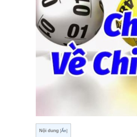
Nội dung
[
Ẩn
]