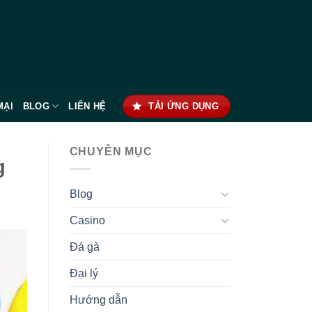
MẠI
BLOG
LIÊN HỆ
TẢI ỨNG DỤNG
CHUYÊN MỤC
g
Blog
Casino
Đá gà
Đại lý
Hướng dẫn