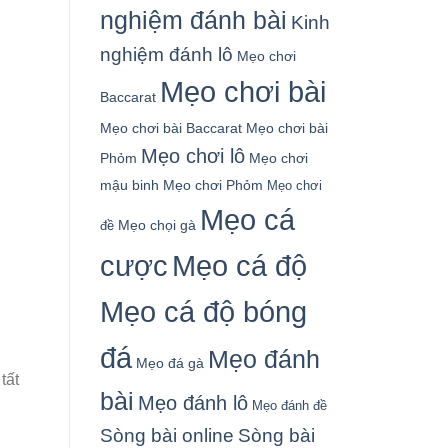
nghiệm đánh bài
Kinh
nghiệm đánh lô
Mẹo chơi
Mẹo chơi bài
Baccarat
Mẹo chơi bài Baccarat
Mẹo chơi bài
Mẹo chơi lô
Phỏm
Mẹo chơi
mậu binh
Mẹo chơi Phỏm
Mẹo chơi
Mẹo cá
Mẹo chọi gà
đề
Mẹo cá độ
cược
Mẹo cá độ bóng
đá
Mẹo đánh
Mẹo đá gà
tất
bài
Mẹo đánh lô
Mẹo đánh đề
Sòng bài online
Sòng bài