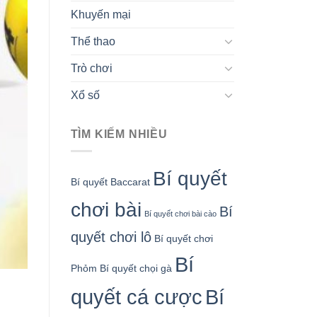
Khuyến mại
Thể thao
Trò chơi
Xổ số
TÌM KIẾM NHIỀU
Bí quyết
Bí quyết Baccarat
chơi bài
Bí
Bí quyết chơi bài cào
quyết chơi lô
Bí quyết chơi
Bí
Phỏm
Bí quyết chọi gà
quyết cá cược
Bí