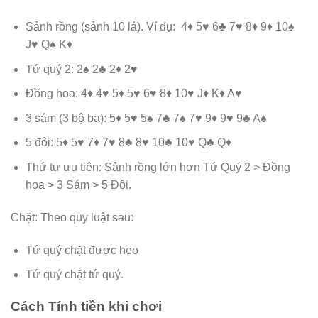
Sảnh rồng (sảnh 10 lá). Ví dụ: 4♦ 5♥ 6♣ 7♥ 8♦ 9♦ 10♠
J♥ Q♠ K♦
Tứ quý 2: 2♠ 2♣ 2♦ 2♥
Đồng hoa: 4♦ 4♥ 5♦ 5♥ 6♥ 8♦ 10♥ J♦ K♦ A♥
3 sám (3 bộ ba): 5♦ 5♥ 5♠ 7♣ 7♠ 7♥ 9♦ 9♥ 9♣ A♠
5 đôi: 5♦ 5♥ 7♦ 7♥ 8♣ 8♥ 10♣ 10♥ Q♣ Q♦
Thứ tự ưu tiên: Sảnh rồng lớn hơn Tứ Quý 2 > Đồng
hoa > 3 Sám > 5 Đôi.
Chặt: Theo quy luật sau:
Tứ quý chặt được heo
Tứ quý chặt tứ quý.
Cách Tính tiền khi chơi