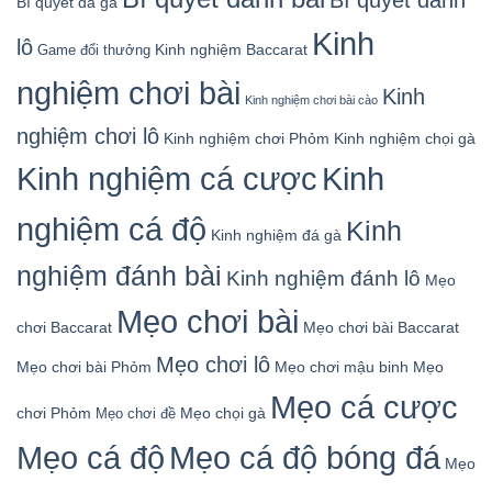
Bí quyết đánh
Bí quyết đá gà
Kinh
lô
Kinh nghiệm Baccarat
Game đổi thưởng
nghiệm chơi bài
Kinh
Kinh nghiệm chơi bài cào
nghiệm chơi lô
Kinh nghiệm chơi Phỏm
Kinh nghiệm chọi gà
Kinh nghiệm cá cược
Kinh
nghiệm cá độ
Kinh
Kinh nghiệm đá gà
nghiệm đánh bài
Kinh nghiệm đánh lô
Mẹo
Mẹo chơi bài
chơi Baccarat
Mẹo chơi bài Baccarat
Mẹo chơi lô
Mẹo chơi bài Phỏm
Mẹo chơi mậu binh
Mẹo
Mẹo cá cược
chơi Phỏm
Mẹo chọi gà
Mẹo chơi đề
Mẹo cá độ
Mẹo cá độ bóng đá
Mẹo