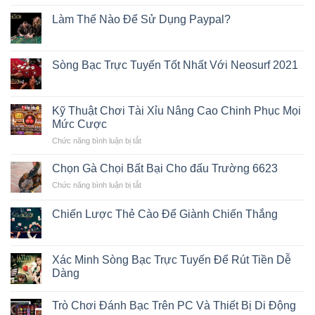
Làm Thế Nào Để Sử Dụng Paypal?
Sòng Bạc Trực Tuyến Tốt Nhất Với Neosurf 2021
Kỹ Thuật Chơi Tài Xỉu Nâng Cao Chinh Phục Mọi
Mức Cược
ở
Chức năng bình luận bị tắt
Kỹ
Thuật
Chọn Gà Chọi Bất Bại Cho đấu Trường 6623
Chơi
ở
Chức năng bình luận bị tắt
Tài
Chọn
Xỉu
Gà
Nâng
Chiến Lược Thẻ Cào Để Giành Chiến Thắng
Chọi
Cao
Bất
Chinh
Bại
Phục
Cho
Xác Minh Sòng Bạc Trực Tuyến Để Rút Tiền Dễ
Mọi
đấu
Dàng
Mức
Trường
Cược
6623
Trò Chơi Đánh Bạc Trên PC Và Thiết Bị Di Động