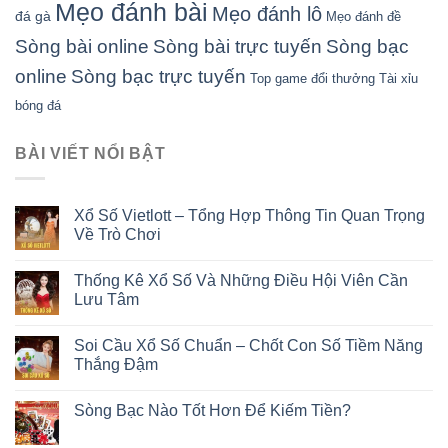
Mẹo đánh bài
Mẹo đánh lô
đá gà
Mẹo đánh đề
Sòng bài online
Sòng bài trực tuyến
Sòng bạc
online
Sòng bạc trực tuyến
Top game đổi thưởng
Tài xỉu
bóng đá
BÀI VIẾT NỔI BẬT
Xổ Số Vietlott – Tổng Hợp Thông Tin Quan Trọng
Về Trò Chơi
Thống Kê Xổ Số Và Những Điều Hội Viên Cần
Lưu Tâm
Soi Cầu Xổ Số Chuẩn – Chốt Con Số Tiềm Năng
Thắng Đậm
Sòng Bạc Nào Tốt Hơn Để Kiếm Tiền?