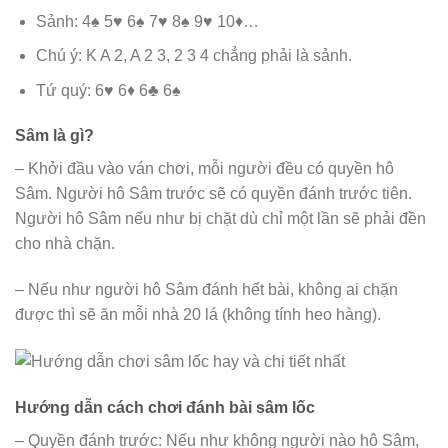
Sảnh: 4♠ 5♥ 6♠ 7♥ 8♠ 9♥ 10♦…
Chú ý: K A 2, A 2 3, 2 3 4 chẳng phải là sảnh.
Tứ quý: 6♥ 6♦ 6♣ 6♠
Sâm là gì?
– Khởi đầu vào ván chơi, mỗi người đều có quyền hô
Sâm. Người hô Sâm trước sẽ có quyền đánh trước tiên.
Người hô Sâm nếu như bị chặt dù chỉ một lần sẽ phải đền
cho nhà chặn.
– Nếu như người hô Sâm đánh hết bài, không ai chặn
được thì sẽ ăn mỗi nhà 20 lá (không tính heo hàng).
Hướng dẫn cách chơi đánh bài sâm lốc
– Quyền đánh trước: Nếu như không người nào hô Sâm,