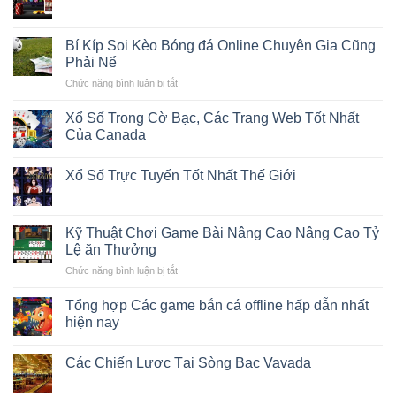
Bí Kíp Soi Kèo Bóng đá Online Chuyên Gia Cũng
Phải Nể
ở
Chức năng bình luận bị tắt
Bí
Kíp
Xổ Số Trong Cờ Bạc, Các Trang Web Tốt Nhất
Soi
Của Canada
Kèo
Bóng
đá
Xổ Số Trực Tuyến Tốt Nhất Thế Giới
Online
Chuyên
Gia
Kỹ Thuật Chơi Game Bài Nâng Cao Nâng Cao Tỷ
Cũng
Lệ ăn Thưởng
Phải
Nể
ở
Chức năng bình luận bị tắt
Kỹ
Thuật
Tổng hợp Các game bắn cá offline hấp dẫn nhất
Chơi
hiện nay
Game
Bài
Nâng
Các Chiến Lược Tại Sòng Bạc Vavada
Cao
Nâng