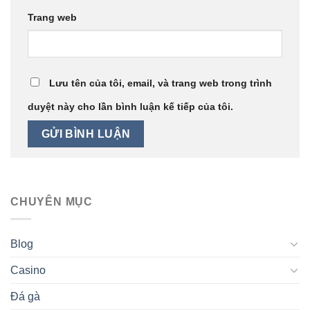
Trang web
Lưu tên của tôi, email, và trang web trong trình
duyệt này cho lần bình luận kế tiếp của tôi.
CHUYÊN MỤC
Blog
Casino
Đá gà