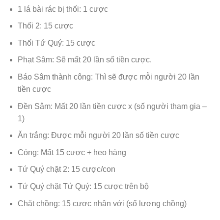
1 lá bài rác bị thối: 1 cược
Thối 2: 15 cược
Thối Tứ Quý: 15 cược
Phạt Sâm: Sẽ mất 20 lần số tiền cược.
Báo Sâm thành công: Thì sẽ được mỗi người 20 lần
tiền cược
Đền Sâm: Mất 20 lần tiền cược x (số người tham gia –
1)
Ăn trắng: Được mỗi người 20 lần số tiền cược
Cóng: Mất 15 cược + heo hàng
Tứ Quý chặt 2: 15 cược/con
Tứ Quý chặt Tứ Quý: 15 cược trên bộ
Chặt chồng: 15 cược nhân với (số lượng chồng)