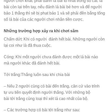
người chơi khác phải đánh lá bài to nhất trong số các lá
bài còn lại trên tay, nếu đánh lá bài bé hơn và để người
báo 1 thắng thì sẽ bị phạt báo 1 và sẽ phải đền bằng tổng
số lá bài của các người chơi nhân tiền cược.
Những trường hợp xảy ra khi chơi sâm
Chấm dứt: Khi có người đánh hết bài. Những người còn
lại coi như là đã thua cuộc.
Cóng: Khi một người chưa đánh được một lá bài nào
mà người khác đã đánh hết bài.
Tới trắng:Thắng luôn sau khi chia bài
– Nếu 2 người cùng có bài đến trắng, căn cứ vào trình
tự ưu tiên quyết định người thắng. Với những bộ
bài tới trắng cùng loại thì xét lá cao nhất của bộ.
– Các trường hợp có bài tới trắng như sau: