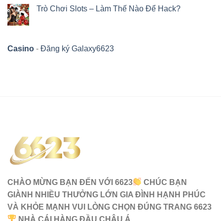
Trò Chơi Slots – Làm Thế Nào Để Hack?
Casino
-
Đăng ký Galaxy6623
CHÀO MỪNG BẠN ĐẾN VỚI 6623
CHÚC BẠN
GIÀNH NHIỀU THƯỞNG LỚN GIA ĐÌNH HẠNH PHÚC
VÀ KHỎE MẠNH VUI LÒNG CHỌN ĐÚNG TRANG 6623
NHÀ CÁI HÀNG ĐẦU CHÂU Á