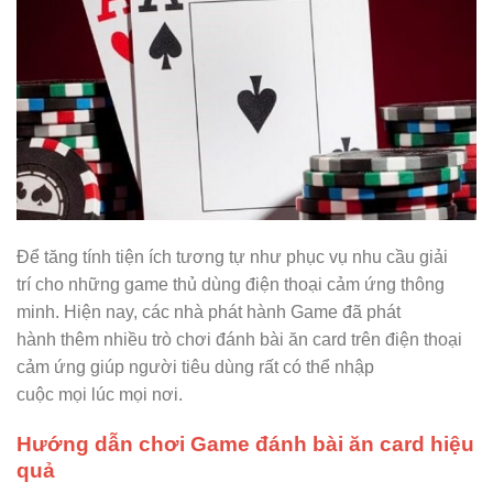
Để tăng tính tiện ích tương tự như phục vụ nhu cầu giải
trí cho những game thủ dùng điện thoại cảm ứng thông
minh. Hiện nay, các nhà phát hành Game đã phát
hành thêm nhiều trò chơi đánh bài ăn card trên điện thoại
cảm ứng giúp người tiêu dùng rất có thể nhập
cuộc mọi lúc mọi nơi.
Hướng dẫn chơi Game đánh bài ăn card hiệu
quả