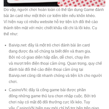
Do vậy, người chơi hoàn toàn có thể tận dụng Game đánh
bài ăn card như một thời cơ kiếm tiền nếu khôn khéo.
Vì hiện nay có nhiều website hỗ trợ tiện ích đổi thẻ cào
thành tiền mặt với mức chiết khấu rất chi là lôi kéo. Cụ
thể như:
Baivip.net: đây là một trò chơi đánh bài ăn card
đang được đa số chúng ta biết đến và tham gia.
Bởi nó có giao diện hấp dẫn, dễ chơi, chạy êm
và mượt trên điện thoại cảm ứng. Quan trọng, quy chế
đánh bài đổi thẻ cào điện thoại cảm ứng tại
Baivip.net cũng rất nhanh chóng và tiện ích cho người
chơi.
CasinoVN: đấy là cổng game bài được phần
đông những game thủ lựa chọn nhập cuộc. Bởi trò
chơi này có mật độ đổi thưởng cực lôi kéo. Tuy
vậy, CasinoVN hiện nay mới chỉ bổ trợ bên trên giao