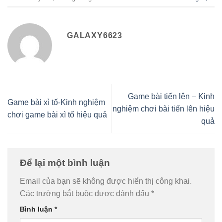
GALAXY6623
Game bài tiến lên – Kinh
Game bài xì tố-Kinh nghiệm
nghiệm chơi bài tiến lên hiệu
chơi game bài xì tố hiệu quả
quả
Để lại một bình luận
Email của bạn sẽ không được hiển thị công khai.
Các trường bắt buộc được đánh dấu
*
Bình luận
*