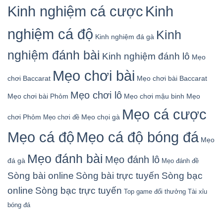
Kinh nghiệm cá cược
Kinh
nghiệm cá độ
Kinh
Kinh nghiệm đá gà
nghiệm đánh bài
Kinh nghiệm đánh lô
Mẹo
Mẹo chơi bài
chơi Baccarat
Mẹo chơi bài Baccarat
Mẹo chơi lô
Mẹo chơi bài Phỏm
Mẹo chơi mậu binh
Mẹo
Mẹo cá cược
chơi Phỏm
Mẹo chọi gà
Mẹo chơi đề
Mẹo cá độ
Mẹo cá độ bóng đá
Mẹo
Mẹo đánh bài
Mẹo đánh lô
đá gà
Mẹo đánh đề
Sòng bài online
Sòng bài trực tuyến
Sòng bạc
online
Sòng bạc trực tuyến
Top game đổi thưởng
Tài xỉu
bóng đá