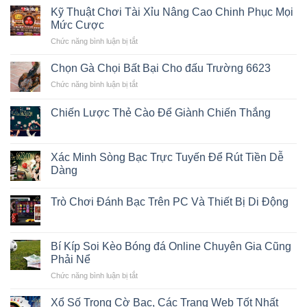
Kỹ Thuật Chơi Tài Xỉu Nâng Cao Chinh Phục Mọi
Mức Cược
ở
Chức năng bình luận bị tắt
Kỹ
Thuật
Chọn Gà Chọi Bất Bại Cho đấu Trường 6623
Chơi
ở
Chức năng bình luận bị tắt
Tài
Chọn
Xỉu
Gà
Nâng
Chiến Lược Thẻ Cào Để Giành Chiến Thắng
Chọi
Cao
Bất
Chinh
Bại
Phục
Cho
Xác Minh Sòng Bạc Trực Tuyến Để Rút Tiền Dễ
Mọi
đấu
Dàng
Mức
Trường
Cược
6623
Trò Chơi Đánh Bạc Trên PC Và Thiết Bị Di Động
Bí Kíp Soi Kèo Bóng đá Online Chuyên Gia Cũng
Phải Nể
ở
Chức năng bình luận bị tắt
Bí
Kíp
Xổ Số Trong Cờ Bạc, Các Trang Web Tốt Nhất