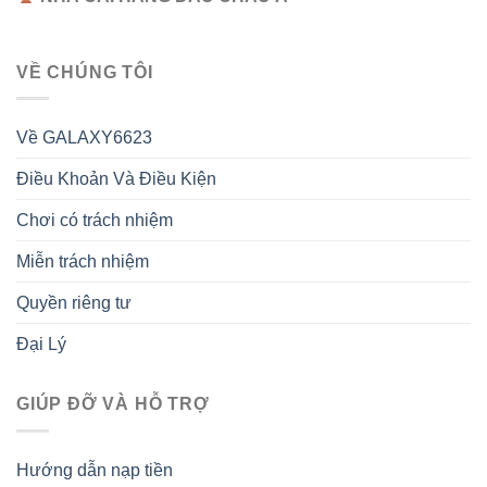
VỀ CHÚNG TÔI
Về GALAXY6623
Điều Khoản Và Điều Kiện
Chơi có trách nhiệm
Miễn trách nhiệm
Quyền riêng tư
Đại Lý
GIÚP ĐỠ VÀ HỖ TRỢ
Hướng dẫn nạp tiền