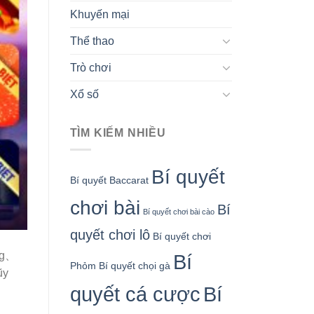
Khuyến mại
Thể thao
Trò chơi
Xổ số
TÌM KIẾM NHIỀU
Bí quyết
Bí quyết Baccarat
chơi bài
Bí
Bí quyết chơi bài cào
quyết chơi lô
Bí quyết chơi
ng、
Bí
Phỏm
Bí quyết chọi gà
ũy
quyết cá cược
Bí