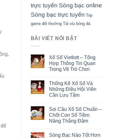
trực tuyến
Sòng bạc online
Sòng bạc trực tuyến
Top
game đổi thưởng
Tài xỉu bóng đá
V
BÀI VIẾT NỔI BẬT
rộng,
Xổ Số Vietlott – Tổng
Hợp Thông Tin Quan
Trọng Về Trò Chơi
ấu
Thống Kê Xổ Số Và
Những Điều Hội Viên
Cần Lưu Tâm
Soi Cầu Xổ Số Chuẩn –
Chốt Con Số Tiềm
Năng Thắng Đậm
 để
Sòng Bạc Nào Tốt Hơn