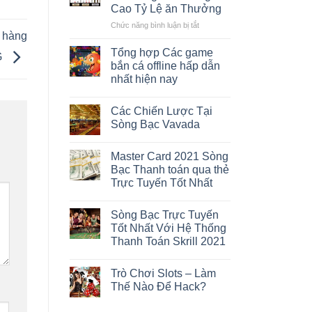
Cao Tỷ Lệ ăn Thưởng
ở
Chức năng bình luận bị tắt
 hàng
Kỹ
Thuật
Tổng hợp Các game
G
Chơi
bắn cá offline hấp dẫn
Game
nhất hiện nay
Bài
Nâng
Cao
Các Chiến Lược Tại
Nâng
Sòng Bạc Vavada
Cao
Tỷ
Master Card 2021 Sòng
Lệ
ăn
Bạc Thanh toán qua thẻ
Thưởng
Trực Tuyến Tốt Nhất
Sòng Bạc Trực Tuyến
Tốt Nhất Với Hệ Thống
Thanh Toán Skrill 2021
Trò Chơi Slots – Làm
Thế Nào Để Hack?