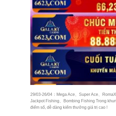
29/03-26/04：Mega Ace、Super Ace、RomaX、
Jackpot Fishing、Bombing Fishing Trong khung
điểm số, dễ dàng kiếm thưởng giá trị cao !