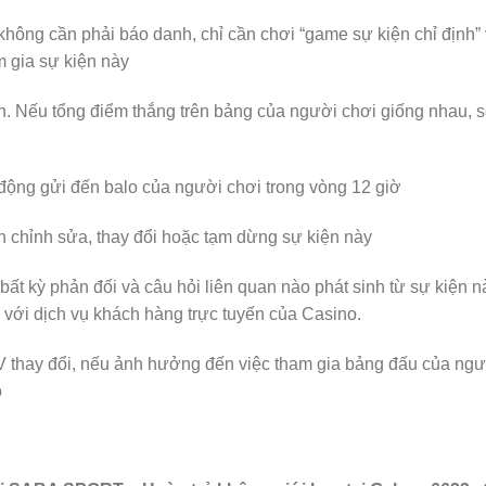
 không cần phải báo danh, chỉ cần chơi “game sự kiện chỉ định”
m gia sự kiện này
n. Nếu tổng điểm thắng trên bảng của người chơi giống nhau, 
 động gửi đến balo của người chơi trong vòng 12 giờ
n chỉnh sửa, thay đổi hoặc tạm dừng sự kiện này
bất kỳ phản đối và câu hỏi liên quan nào phát sinh từ sự kiện n
ệ với dịch vụ khách hàng trực tuyến của Casino.
LV thay đổi, nếu ảnh hưởng đến việc tham gia bảng đấu của ng
o