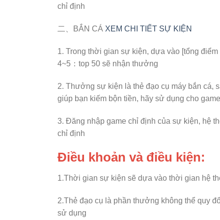
chỉ định
二、BẮN CÁ
XEM CHI TIẾT SỰ KIỆN
1. Trong thời gian sự kiện, dựa vào [tổng điể
4~5：top 50 sẽ nhận thưởng
2. Thưởng sự kiện là thẻ đạo cụ máy bắn cá, s
giúp bạn kiếm bộn tiền, hãy sử dụng cho gam
3. Đăng nhập game chỉ định của sự kiện, hệ 
chỉ định
Điều khoản và điều kiện:
1.Thời gian sự kiện sẽ dựa vào thời gian hệ 
2.Thẻ đạo cụ là phần thưởng không thể quy đổi
sử dụng