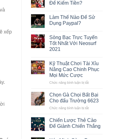
Để Kiếm Tiền?
 và
Làm Thế Nào Để Sử
Dụng Paypal?
sẽ xếp
Sòng Bạc Trực Tuyến
Tốt Nhất Với Neosurf
2021
Kỹ Thuật Chơi Tài Xỉu
Nâng Cao Chinh Phục
Mọi Mức Cược
ày.
ở
Chức năng bình luận bị tắt
Kỹ
Thuật
Chọn Gà Chọi Bất Bại
Chơi
Cho đấu Trường 6623
Tài
ười
ở
Chức năng bình luận bị tắt
Xỉu
Chọn
Nâng
Gà
Cao
Chiến Lược Thẻ Cào
Chọi
Chinh
Để Giành Chiến Thắng
Bất
Phục
Bại
Mọi