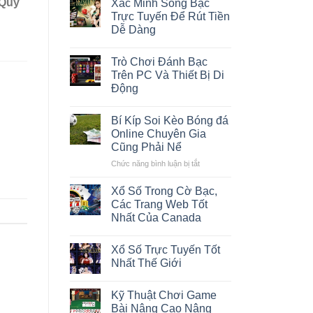
Cho
 Quý
Xác Minh Sòng Bạc
Mức
đấu
Trực Tuyến Để Rút Tiền
Cược
Trường
Dễ Dàng
6623
Trò Chơi Đánh Bạc
Trên PC Và Thiết Bị Di
Động
Bí Kíp Soi Kèo Bóng đá
Online Chuyên Gia
Cũng Phải Nể
ở
Chức năng bình luận bị tắt
Bí
Kíp
Xổ Số Trong Cờ Bạc,
Soi
Các Trang Web Tốt
Kèo
Nhất Của Canada
Bóng
đá
Online
Xổ Số Trực Tuyến Tốt
Chuyên
Nhất Thế Giới
Gia
Cũng
Kỹ Thuật Chơi Game
Phải
Nể
Bài Nâng Cao Nâng