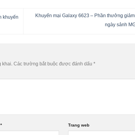
Khuyến mại Galaxy 6623 – Phần thưởng giảm
n khuyến
ngày sảnh M
 khai.
Các trường bắt buộc được đánh dấu
*
l
*
Trang web