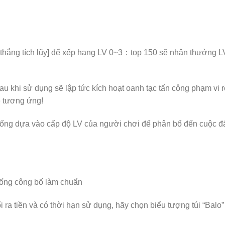
m thắng tích lũy] để xếp hạng LV 0~3：top 150 sẽ nhận thưởng L
au khi sử dụng sẽ lập tức kích hoạt oanh tạc tấn công phạm vi 
e tương ứng!
thống dựa vào cấp độ LV của người chơi để phân bổ đến cuộc đ
thống công bố làm chuẩn
 ra tiền và có thời hạn sử dụng, hãy chọn biểu tượng túi “Balo”