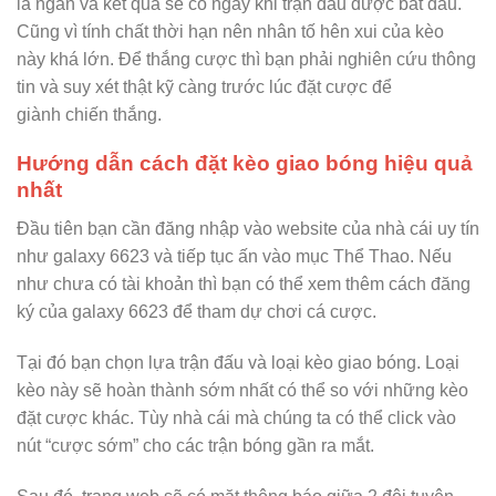
là ngắn và kết quả sẽ có ngay khi trận đấu được bắt đầu.
Cũng vì tính chất thời hạn nên nhân tố hên xui của kèo
này khá lớn. Để thắng cược thì bạn phải nghiên cứu thông
tin và suy xét thật kỹ càng trước lúc đặt cược để
giành chiến thắng.
Hướng dẫn cách đặt kèo giao bóng hiệu quả
nhất
Đầu tiên bạn cần đăng nhập vào website của nhà cái uy tín
như galaxy 6623 và tiếp tục ấn vào mục Thể Thao. Nếu
như chưa có tài khoản thì bạn có thể xem thêm cách đăng
ký của galaxy 6623 để tham dự chơi cá cược.
Tại đó bạn chọn lựa trận đấu và loại kèo giao bóng. Loại
kèo này sẽ hoàn thành sớm nhất có thể so với những kèo
đặt cược khác. Tùy nhà cái mà chúng ta có thể click vào
nút “cược sớm” cho các trận bóng gần ra mắt.