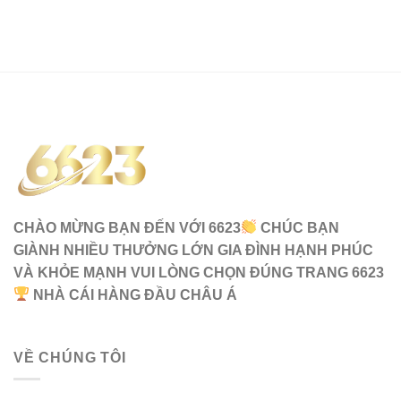
CHÀO MỪNG BẠN ĐẾN VỚI 6623
CHÚC BẠN
GIÀNH NHIỀU THƯỞNG LỚN GIA ĐÌNH HẠNH PHÚC
VÀ KHỎE MẠNH VUI LÒNG CHỌN ĐÚNG TRANG 6623
NHÀ CÁI HÀNG ĐẦU CHÂU Á
VỀ CHÚNG TÔI