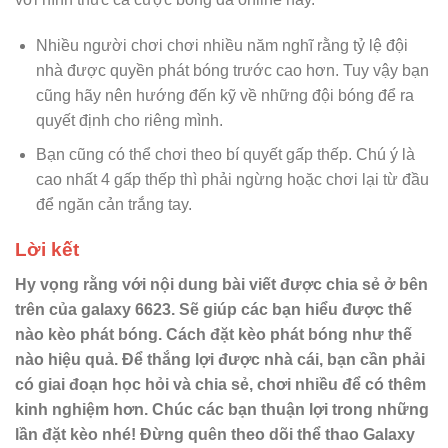
Nhiều người chơi chơi nhiều năm nghĩ rằng tỷ lệ đội
nhà được quyền phát bóng trước cao hơn. Tuy vậy bạn
cũng hãy nên hướng đến kỹ về những đội bóng để ra
quyết định cho riêng mình.
Bạn cũng có thể chơi theo bí quyết gấp thếp. Chú ý là
cao nhất 4 gấp thếp thì phải ngừng hoặc chơi lại từ đầu
để ngăn cản trắng tay.
Lời kết
Hy vọng rằng với nội dung bài viết được chia sẻ ở bên
trên của galaxy 6623. Sẽ giúp các bạn hiểu được thế
nào kèo phát bóng. Cách đặt kèo phát bóng như thế
nào hiệu quả. Để thắng lợi được nhà cái, bạn cần phải
có giai đoạn học hỏi và chia sẻ, chơi nhiều để có thêm
kinh nghiệm hơn. Chúc các bạn thuận lợi trong những
lần đặt kèo nhé! Đừng quên theo dõi thể thao Galaxy