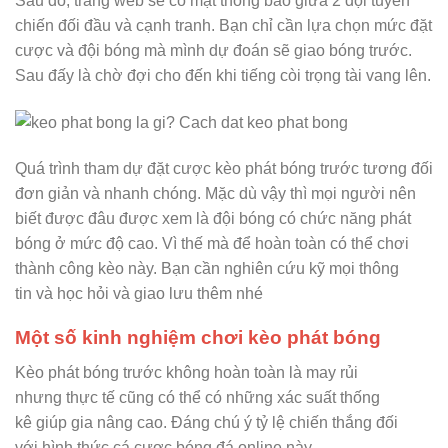
Sau đó, trang web sẽ có mặt thông báo giữa 2 đội tuyên
chiến đối đầu và cạnh tranh. Bạn chỉ cần lựa chọn mức đặt
cược và đội bóng mà mình dự đoán sẽ giao bóng trước.
Sau đấy là chờ đợi cho đến khi tiếng còi trọng tài vang lên.
Quá trình tham dự đặt cược kèo phát bóng trước tương đối
đơn giản và nhanh chóng. Mặc dù vậy thì mọi người nên
biết được đâu được xem là đội bóng có chức năng phát
bóng ở mức độ cao. Vì thế mà để hoàn toàn có thể chơi
thành công kèo này. Bạn cần nghiên cứu kỹ mọi thông
tin và học hỏi và giao lưu thêm nhé
Một số kinh nghiệm chơi kèo phát bóng
Kèo phát bóng trước không hoàn toàn là may rủi
nhưng thực tế cũng có thể có những xác suất thống
kê giúp gia nâng cao. Đáng chú ý tỷ lệ chiến thắng đối
với hình thức cá cược bóng đá online này.