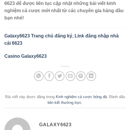
6623 để được liên tục cập nhật những bài viết kinh
nghiệm cá cược mới nhất từ các chuyên gia hàng đầu
bạn nhé!
Galaxy6623 Trang chủ đăng ký, Link đăng nhập nhà
cái 6623
Casino Galaxy6623
Bài viết này được đăng trong
Kinh nghiệm cá cược bóng đá
. Đánh dấu
liên kết thường trực
.
GALAXY6623