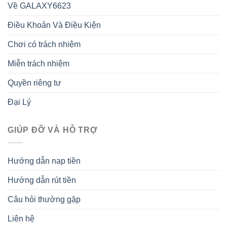
Về GALAXY6623
Điều Khoản Và Điều Kiện
Chơi có trách nhiệm
Miễn trách nhiệm
Quyền riêng tư
Đại Lý
GIÚP ĐỠ VÀ HỖ TRỢ
Hướng dẫn nạp tiền
Hướng dẫn rút tiền
Câu hỏi thường gặp
Liên hệ