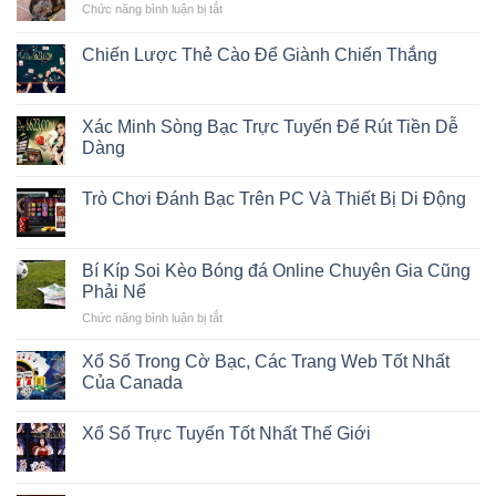
ở
Chức năng bình luận bị tắt
Tài
Chọn
Xỉu
Gà
Nâng
Chiến Lược Thẻ Cào Để Giành Chiến Thắng
Chọi
Cao
Bất
Chinh
Bại
Phục
Cho
Xác Minh Sòng Bạc Trực Tuyến Để Rút Tiền Dễ
Mọi
đấu
Dàng
Mức
Trường
Cược
6623
Trò Chơi Đánh Bạc Trên PC Và Thiết Bị Di Động
Bí Kíp Soi Kèo Bóng đá Online Chuyên Gia Cũng
Phải Nể
ở
Chức năng bình luận bị tắt
Bí
Kíp
Xổ Số Trong Cờ Bạc, Các Trang Web Tốt Nhất
Soi
Của Canada
Kèo
Bóng
đá
Xổ Số Trực Tuyến Tốt Nhất Thế Giới
Online
Chuyên
Gia