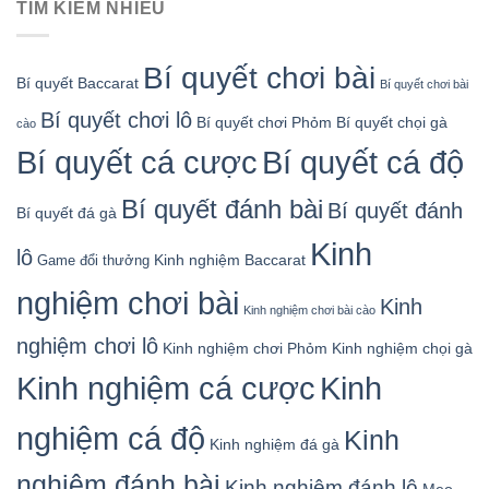
TÌM KIẾM NHIỀU
Bí quyết chơi bài
Bí quyết Baccarat
Bí quyết chơi bài
Bí quyết chơi lô
Bí quyết chơi Phỏm
Bí quyết chọi gà
cào
Bí quyết cá cược
Bí quyết cá độ
Bí quyết đánh bài
Bí quyết đánh
Bí quyết đá gà
Kinh
lô
Kinh nghiệm Baccarat
Game đổi thưởng
nghiệm chơi bài
Kinh
Kinh nghiệm chơi bài cào
nghiệm chơi lô
Kinh nghiệm chơi Phỏm
Kinh nghiệm chọi gà
Kinh nghiệm cá cược
Kinh
nghiệm cá độ
Kinh
Kinh nghiệm đá gà
nghiệm đánh bài
Kinh nghiệm đánh lô