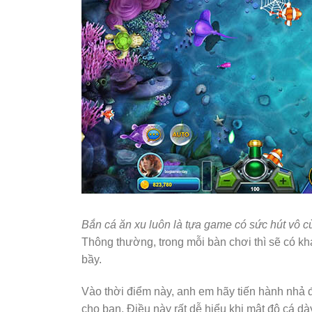
Bắn cá ăn xu luôn là tựa game có sức hút vô c
Thông thường, trong mỗi bàn chơi thì sẽ có khá
bầy.
Vào thời điểm này, anh em hãy tiến hành nhả đ
cho bạn. Điều này rất dễ hiểu khi mật độ cá dà