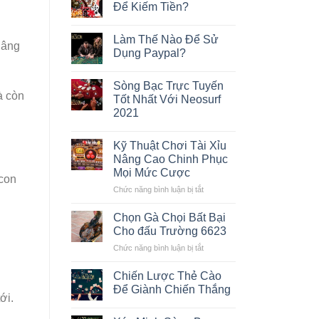
Để Kiếm Tiền?
Làm Thế Nào Để Sử
nâng
Dụng Paypal?
Sòng Bạc Trực Tuyến
à còn
Tốt Nhất Với Neosurf
2021
Kỹ Thuật Chơi Tài Xỉu
Nâng Cao Chinh Phục
Mọi Mức Cược
 con
ở
Chức năng bình luận bị tắt
Kỹ
Thuật
Chọn Gà Chọi Bất Bại
Chơi
Cho đấu Trường 6623
Tài
ở
Chức năng bình luận bị tắt
Xỉu
Chọn
Nâng
Gà
Cao
Chiến Lược Thẻ Cào
Chọi
Chinh
Để Giành Chiến Thắng
Bất
ới.
Phục
Bại
Mọi