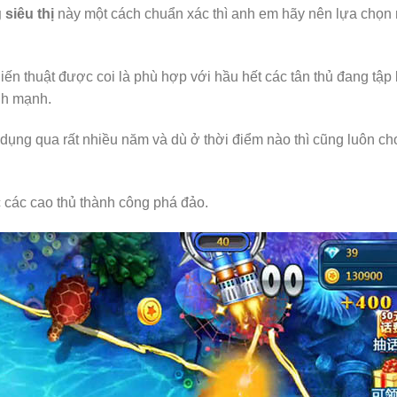
siêu thị
này một cách chuẩn xác thì anh em hãy nên lựa chọn
iến thuật được coi là phù hợp với hầu hết các tân thủ đang tập
nh mạnh.
ụng qua rất nhiều năm và dù ở thời điểm nào thì cũng luôn ch
 các cao thủ thành công phá đảo.