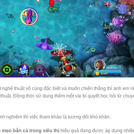
t nghệ thuật vô cùng đặc biệt và muốn chiến thắng thì anh em n
 thuật. Đồng thời sử dụng thêm một vài bí quyết học hỏi từ chu
inh nghiệm thì việc tham khảo là tương đối khó khăn.
g
mẹo bắn cá trong siêu thị
hiệu quả đang được áp dụng nhiề