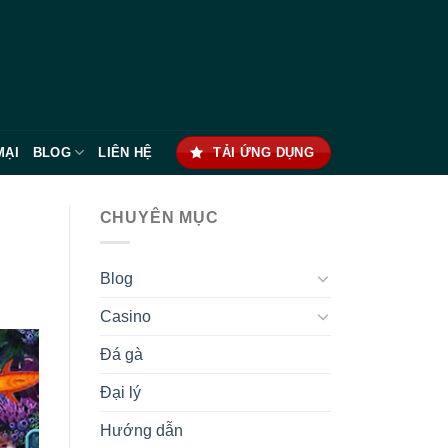
MẠI
BLOG
LIÊN HỆ
TẢI ỨNG DỤNG
CHUYÊN MỤC
Blog
Casino
Đá gà
Đại lý
Hướng dẫn