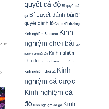
quyết cá độ
Bí quyết đá
Bí quyết đánh bài
Bí
gà
quyết đánh lô
Game đổi thưởng
Kinh
Kinh nghiệm Baccarat
nghiệm chơi bài
 đúc
Kinh
Kinh nghiệm
nghiệm chơi bài cào
chơi lô
Kinh nghiệm chơi Phỏm
Kinh
Kinh nghiệm chọi gà
rở
nghiệm cá cược
Kinh nghiệm cá
độ
Kinh
Kinh nghiệm đá gà