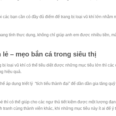
i các bạn cần có đầy đủ điểm để trang bị loại vũ khí lớn nhằm 
ang tính thực dụng, không chỉ giúp anh em được nhiều tiền, m
 lẻ – mẹo bắn cá trong siêu thị
bị loại vũ khí có thể tiêu diệt được những mục tiêu lớn thì các
ng hiệu quả.
hể áp dụng triết lý “tích tiểu thành đại” để dần dần gia tăng quỹ
é thì có thể giúp cho các ngư thủ tiết kiệm được một lượng đạn
 tranh cùng thành viên khác, khi những mục tiêu này ít ai để ý t