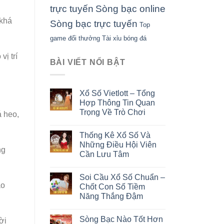
trực tuyến
Sòng bạc online
 khá
Sòng bạc trực tuyến
Top
game đổi thưởng
Tài xỉu bóng đá
ị trí
BÀI VIẾT NỔI BẬT
Xổ Số Vietlott – Tổng
Hợp Thông Tin Quan
Trọng Về Trò Chơi
á heo,
Thống Kê Xổ Số Và
Những Điều Hội Viên
ng
Cần Lưu Tâm
Soi Cầu Xổ Số Chuẩn –
ào
Chốt Con Số Tiềm
Năng Thắng Đậm
Sòng Bạc Nào Tốt Hơn
ời