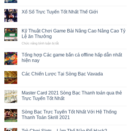
Kèo
Bóng
đá
Xổ Số Trực Tuyến Tốt Nhất Thế Giới
Online
Chuyên
Gia
Kỹ Thuật Chơi Game Bài Nâng Cao Nâng Cao Tỷ
Cũng
Lệ ăn Thưởng
Phải
Nể
ở
Chức năng bình luận bị tắt
Kỹ
Thuật
Tổng hợp Các game bắn cá offline hấp dẫn nhất
Chơi
hiện nay
Game
Bài
Nâng
Các Chiến Lược Tại Sòng Bạc Vavada
Cao
Nâng
Cao
Master Card 2021 Sòng Bạc Thanh toán qua thẻ
Tỷ
Trực Tuyến Tốt Nhất
Lệ
ăn
Thưởng
Sòng Bạc Trực Tuyến Tốt Nhất Với Hệ Thống
Thanh Toán Skrill 2021
Trò Chơi Slots – Làm Thế Nào Để Hack?