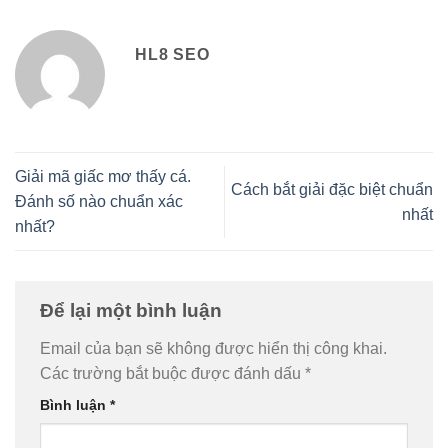
HL8 SEO
Giải mã giấc mơ thấy cá.
Cách bắt giải đặc biệt chuẩn
Đánh số nào chuẩn xác
nhất
nhất?
Để lại một bình luận
Email của bạn sẽ không được hiển thị công khai.
Các trường bắt buộc được đánh dấu
*
Bình luận
*