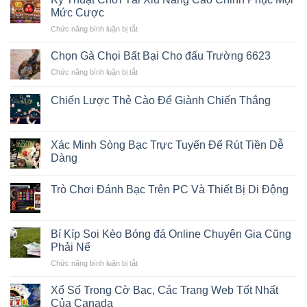
Mức Cược
ở
Chức năng bình luận bị tắt
Kỹ
Thuật
Chọn Gà Chọi Bất Bại Cho đấu Trường 6623
Chơi
ở
Chức năng bình luận bị tắt
Tài
Chọn
Xỉu
Gà
Nâng
Chiến Lược Thẻ Cào Để Giành Chiến Thắng
Chọi
Cao
Bất
Chinh
Bại
Phục
Cho
Xác Minh Sòng Bạc Trực Tuyến Để Rút Tiền Dễ
Mọi
đấu
Dàng
Mức
Trường
Cược
6623
Trò Chơi Đánh Bạc Trên PC Và Thiết Bị Di Động
Bí Kíp Soi Kèo Bóng đá Online Chuyên Gia Cũng
Phải Nể
ở
Chức năng bình luận bị tắt
Bí
Kíp
Xổ Số Trong Cờ Bạc, Các Trang Web Tốt Nhất
Soi
Của Canada