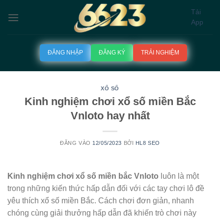
Bỏ
Tải
qua
App
nội
dung
ĐĂNG NHẬP
ĐĂNG KÝ
TRẢI NGHIỆM
XỔ SỐ
Kinh nghiệm chơi xổ số miền Bắc
Vnloto hay nhất
ĐĂNG VÀO
12/05/2023
BỞI
HL8 SEO
Kinh nghiệm chơi xổ số miền bắc Vnloto
luôn là một
trong những kiến thức hấp dẫn đối với các tay chơi lô đề
yêu thích xổ số miền Bắc. Cách chơi đơn giản, nhanh
chóng cùng giải thưởng hấp dẫn đã khiến trò chơi này