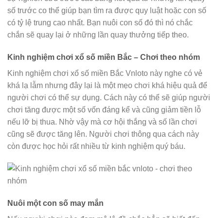
số trước co thể giúp bạn tìm ra được quy luật hoặc con số
có tỷ lệ trung cao nhất. Bạn nuôi con số đó thì nó chắc
chắn sẽ quay lại ở những lần quay thưởng tiếp theo.
Kinh nghiệm chơi xổ số miền Bắc – Chơi theo nhóm
Kinh nghiệm chơi xổ số miền Bắc Vnloto này nghe có vẻ
khá lạ lẫm nhưng đây lại là một mẹo chơi khá hiệu quả để
người chơi có thể sự dụng. Cách này có thể sẽ giúp người
chơi tăng được một số vốn đáng kể và cũng giảm tiền lỗ
nếu lỡ bị thua. Nhờ vậy mà cơ hội thắng và số lần chơi
cũng sẽ được tăng lên. Người chơi thông qua cách này
còn được học hỏi rất nhiều từ kinh nghiệm quý báu.
Nuôi một con số may mắn