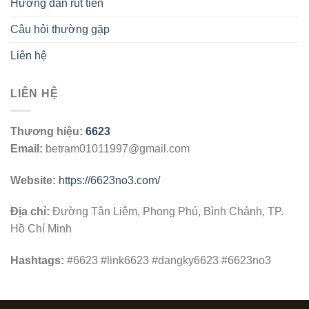
Hướng dẫn rút tiền
Câu hỏi thường gặp
Liên hệ
LIÊN HỆ
Thương hiệu:
6623
Email:
betram01011997@gmail.com
Website:
https://6623no3.com/
Địa chỉ:
Đường Tân Liêm, Phong Phú, Bình Chánh, TP.
Hồ Chí Minh
Hashtags:
#6623 #link6623 #dangky6623 #6623no3