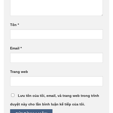
Tên
*
Email
*
Trang web
Lưu tên của tôi, email, và trang web trong trình
duyệt này cho lần bình luận kế tiếp của tôi.