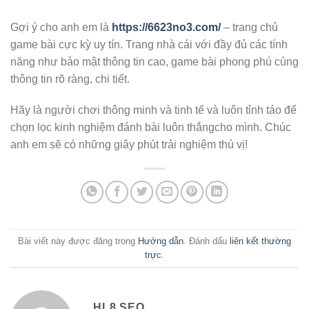
Gợi ý cho anh em là
https://6623no3.com/
– trang chủ
game bài cực kỳ uy tín. Trang nhà cái với đầy đủ các tính
năng như bảo mật thông tin cao, game bài phong phú cùng
thông tin rõ ràng, chi tiết.
Hãy là người chơi thông minh và tinh tế và luôn tỉnh táo để
chọn lọc kinh nghiệm đánh bài luôn thắngcho mình. Chúc
anh em sẽ có những giây phút trải nghiệm thú vị!
Bài viết này được đăng trong
Hướng dẫn
. Đánh dấu
liên kết thường
trực
.
HL8 SEO