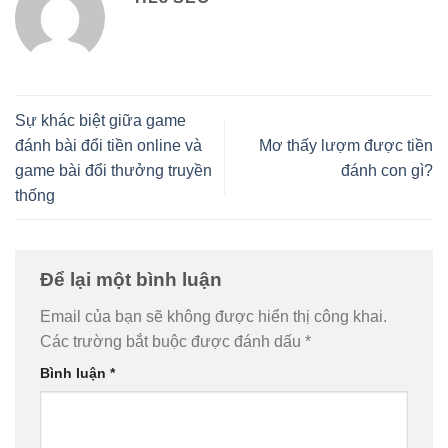
Sự khác biệt giữa game
đánh bài đổi tiền online và
Mơ thấy lượm được tiền
game bài đổi thưởng truyền
đánh con gì?
thống
Để lại một bình luận
Email của bạn sẽ không được hiển thị công khai.
Các trường bắt buộc được đánh dấu
*
Bình luận
*