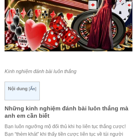
Kinh nghiệm đánh bài luôn thắng
Nội dung
[
Ẩn
]
Những kinh nghiệm đánh bài luôn thắng mà
anh em cần biết
Bạn luôn ngưỡng mộ đối thủ khi họ liên tục thắng cược!
Bạn “thèm khát” khi thấy tiền cược liên tục về túi người