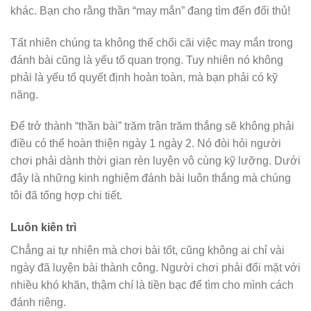
khác. Bạn cho rằng thần “may mắn” đang tìm đến đối thủ!
Tất nhiên chúng ta không thể chối cãi việc may mắn trong
đánh bài cũng là yếu tố quan trọng. Tuy nhiên nó không
phải là yếu tố quyết định hoàn toàn, mà bạn phải có kỹ
năng.
Để trở thành “thần bài” trăm trận trăm thắng sẽ không phải
điều có thể hoàn thiện ngày 1 ngày 2. Nó đòi hỏi người
chơi phải dành thời gian rèn luyện vô cùng kỹ lưỡng. Dưới
đây là những kinh nghiệm đánh bài luôn thắng mà chúng
tôi đã tổng hợp chi tiết.
Luôn kiên trì
Chẳng ai tự nhiên mà chơi bài tốt, cũng không ai chỉ vài
ngày đã luyện bài thành công. Người chơi phải đối mặt với
nhiều khó khăn, thậm chí là tiền bạc để tìm cho mình cách
đánh riêng.