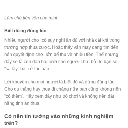
Làm chủ tiền vốn của mình
Biết dừng đúng lúc
Nhiều người chơi có suy nghĩ ăn đủ với nhà cái khi trong
trường hợp thua cược. Hoặc thấy vận may đang tìm đến
nên quyết định chơi lớn để thu về nhiều tiền. Thế nhưng
đây sẽ là con dao hai lưỡi cho người chơi bởi lẽ bạn sẽ
“sa lầy” bất cứ lúc nào.
Lời khuyên cho mọi người là biết đủ và dừng đúng lúc.
Cho dù thắng hay thua đi chăng nữa bạn cũng không nên
“cố thêm”. Hãy xem đây như trò chơi và không nên đặt
nặng tính ăn thua.
Có nên tin tưởng vào những kinh nghiệm
trên?