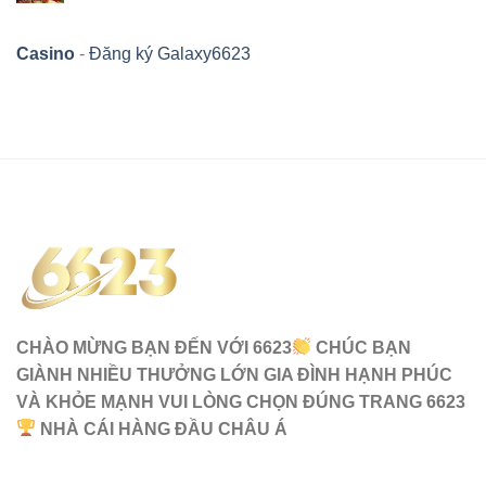
Casino
-
Đăng ký Galaxy6623
CHÀO MỪNG BẠN ĐẾN VỚI 6623
CHÚC BẠN
GIÀNH NHIỀU THƯỞNG LỚN GIA ĐÌNH HẠNH PHÚC
VÀ KHỎE MẠNH VUI LÒNG CHỌN ĐÚNG TRANG 6623
NHÀ CÁI HÀNG ĐẦU CHÂU Á