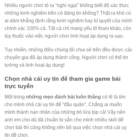
Nhiều người chơi tỏ ra “nghi ngại” không biết độ xác thực
những kinh nghiệm trên có đáng tin không? Thật ra khó có
ai dám khẳng định rằng kinh nghiệm hay bí quyết của mình
chính xác 100% cả. Tất cả chỉ mang yếu tố tham khảo, còn
tùy thuộc vào việc người chơi linh hoạt áp dụng ra sao.
Tuy nhiên, những điều chúng tôi chia sẻ trên đều được các
chuyên gia đã áp dụng thành công. Người chơi có thể tin
tưởng và linh hoạt áp dụng!
Chọn nhà cái uy tín để tham gia game bài
trực tuyến
Một trong
những mẹo đánh bài luôn thắng
có lẽ là tìm
cho mình nhà cái uy tín để “đầu quân”. Chẳng ai muốn
mình thành nạn nhân của những trò lừa bịp cả! Vậy nên
anh em cho dù đã chuẩn bị sẵn cho mình nhiều skill để
chơi bài thì cũng không nên bỏ qua việc chọn nhà cái uy
tín để chơi.