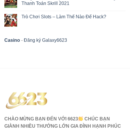
Thanh Toán Skrill 2021
Trò Chơi Slots – Làm Thế Nào Để Hack?
Casino
-
Đăng ký Galaxy6623
CHÀO MỪNG BẠN ĐẾN VỚI 6623
CHÚC BẠN
GIÀNH NHIỀU THƯỞNG LỚN GIA ĐÌNH HẠNH PHÚC