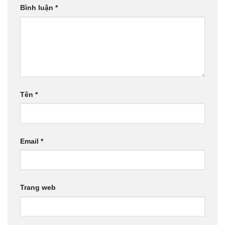
Bình luận
*
Tên
*
Email
*
Trang web