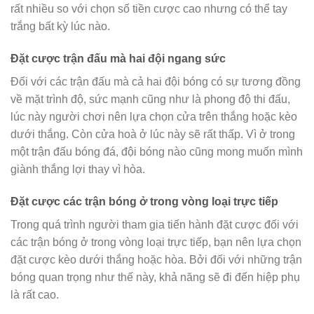
rất nhiều so với chọn số tiền cược cao nhưng có thể tay
trắng bất kỳ lúc nào.
Đặt cược trận đấu mà hai đội ngang sức
Đối với các trận đấu mà cả hai đội bóng có sự tương đồng
về mặt trình độ, sức mạnh cũng như là phong độ thi đấu,
lúc này người chơi nên lựa chọn cửa trên thắng hoặc kèo
dưới thắng. Còn cửa hoà ở lúc này sẽ rất thấp. Vì ở trong
một trận đấu bóng đá, đội bóng nào cũng mong muốn mình
giành thắng lợi thay vì hòa.
Đặt cược các trận bóng ở trong vòng loại trực tiếp
Trong quá trình người tham gia tiến hành đặt cược đối với
các trận bóng ở trong vòng loại trực tiếp, bạn nên lựa chọn
đặt cược kèo dưới thắng hoặc hòa. Bởi đối với những trận
bóng quan trọng như thế này, khả năng sẽ đi đến hiệp phụ
là rất cao.