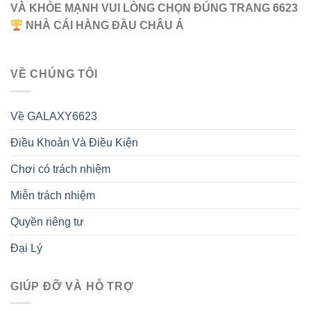
VÀ KHỎE MẠNH VUI LÒNG CHỌN ĐÚNG TRANG 6623
NHÀ CÁI HÀNG ĐẦU CHÂU Á
VỀ CHÚNG TÔI
Về GALAXY6623
Điều Khoản Và Điều Kiện
Chơi có trách nhiệm
Miễn trách nhiệm
Quyền riêng tư
Đại Lý
GIÚP ĐỠ VÀ HỖ TRỢ