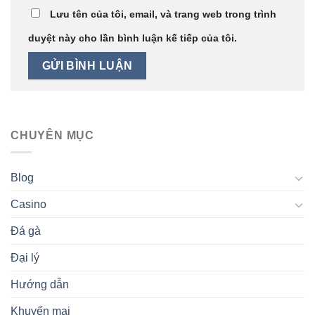
Lưu tên của tôi, email, và trang web trong trình
duyệt này cho lần bình luận kế tiếp của tôi.
CHUYÊN MỤC
Blog
Casino
Đá gà
Đại lý
Hướng dẫn
Khuyến mại