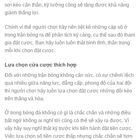
sơi kèo cẩn thận, kỹ lưỡng cũng sẽ tăng được khả năng
giành thắng lợi.
Chính vì thế người chơi hãy nên liệt kê những cặp số ở
trong trận bóng ra để phân tích kỹ càng, cụ thể sau đó tham
gia đặt cược. Bạn hãy luôn luôn thật bình tĩnh, thận trọng
mỗi khi chọn đặt cược.
Lựa chọn cửa cược thích hợp
Đối với những trận bóng không cân sức, có sự chênh lệch
quá nhiều giữa năng lực, đẳng cấp, phong độ của hai đội
thì người chơi hãy luôn lựa chọn đặt cược những đội kèo
trên thắng và hòa.
Ở trong bóng đá không có gì là chắc chắn và những điều
bất ngờ không ai nghĩ tới cũng có thể sẽ xảy ra được. Vì
vậy hãy suy nghĩ thật kỹ trước khi tiến hành đặt tiền cược.
Việc lựa chọn số tiền cược thấp nhưng chắc chắn sẽ hơn