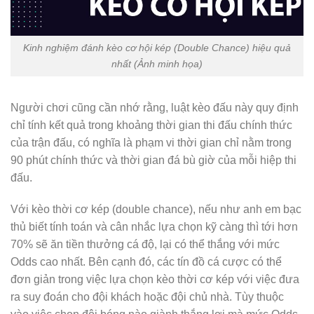
Kinh nghiệm đánh kèo cơ hội kép (Double Chance) hiệu quả
nhất (Ảnh minh họa)
Người chơi cũng cần nhớ rằng, luật kèo đấu này quy định
chỉ tính kết quả trong khoảng thời gian thi đấu chính thức
của trận đấu, có nghĩa là phạm vi thời gian chỉ nằm trong
90 phút chính thức và thời gian đá bù giờ của mỗi hiệp thi
đấu.
Với kèo thời cơ kép (double chance), nếu như anh em bạc
thủ biết tính toán và cân nhắc lựa chọn kỹ càng thì tới hơn
70% sẽ ăn tiền thưởng cá độ, lại có thể thắng với mức
Odds cao nhất. Bên cạnh đó, các tín đồ cá cược có thể
đơn giản trong việc lựa chọn kèo thời cơ kép với việc đưa
ra suy đoán cho đội khách hoặc đội chủ nhà. Tùy thuộc