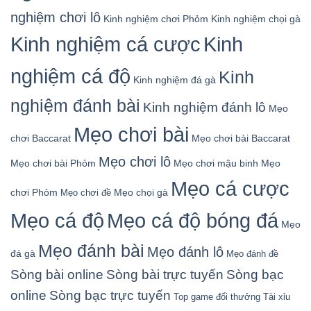
nghiệm chơi lô
Kinh nghiệm chơi Phỏm
Kinh nghiệm chọi gà
Kinh nghiệm cá cược
Kinh
nghiệm cá độ
Kinh
Kinh nghiệm đá gà
nghiệm đánh bài
Kinh nghiệm đánh lô
Mẹo
Mẹo chơi bài
chơi Baccarat
Mẹo chơi bài Baccarat
Mẹo chơi lô
Mẹo chơi bài Phỏm
Mẹo chơi mậu binh
Mẹo
Mẹo cá cược
chơi Phỏm
Mẹo chọi gà
Mẹo chơi đề
Mẹo cá độ
Mẹo cá độ bóng đá
Mẹo
Mẹo đánh bài
Mẹo đánh lô
đá gà
Mẹo đánh đề
Sòng bài online
Sòng bài trực tuyến
Sòng bạc
online
Sòng bạc trực tuyến
Top game đổi thưởng
Tài xỉu