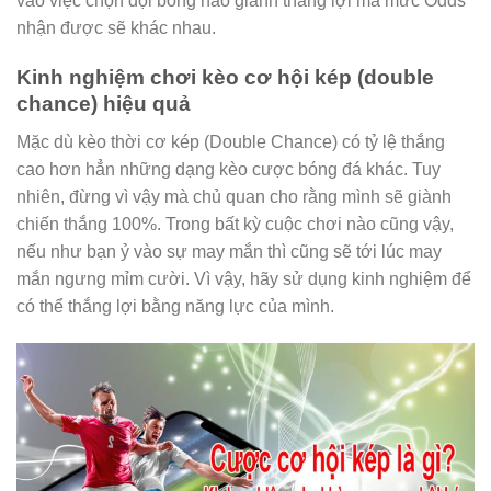
vào việc chọn đội bóng nào giành thắng lợi mà mức Odds
nhận được sẽ khác nhau.
Kinh nghiệm chơi kèo cơ hội kép (double
chance) hiệu quả
Mặc dù kèo thời cơ kép (Double Chance) có tỷ lệ thắng
cao hơn hẳn những dạng kèo cược bóng đá khác. Tuy
nhiên, đừng vì vậy mà chủ quan cho rằng mình sẽ giành
chiến thắng 100%. Trong bất kỳ cuộc chơi nào cũng vậy,
nếu như bạn ỷ vào sự may mắn thì cũng sẽ tới lúc may
mắn ngưng mỉm cười. Vì vậy, hãy sử dụng kinh nghiệm để
có thể thắng lợi bằng năng lực của mình.