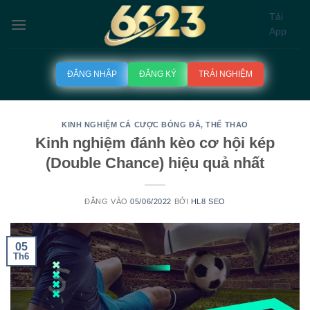
Bỏ
Tải
qua
App
nội
dung
ĐĂNG NHẬP
ĐĂNG KÝ
TRẢI NGHIỆM
KINH NGHIỆM CÁ CƯỢC BÓNG ĐÁ
,
THỂ THAO
Kinh nghiệm đánh kèo cơ hội kép
(Double Chance) hiệu quả nhất
ĐĂNG VÀO
05/06/2022
BỞI
HL8 SEO
05
Th6