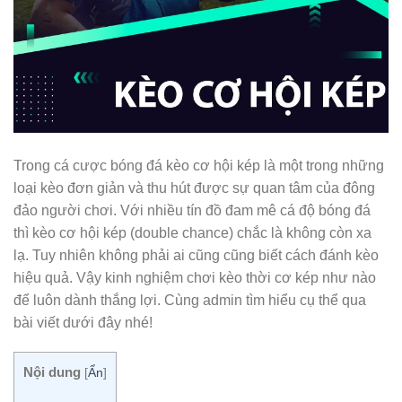
Trong cá cược bóng đá kèo cơ hội kép là một trong những
loại kèo đơn giản và thu hút được sự quan tâm của đông
đảo người chơi. Với nhiều tín đồ đam mê cá độ bóng đá
thì kèo cơ hội kép (double chance) chắc là không còn xa
lạ. Tuy nhiên không phải ai cũng cũng biết cách đánh kèo
hiệu quả. Vậy kinh nghiệm chơi kèo thời cơ kép như nào
để luôn dành thắng lợi. Cùng admin tìm hiểu cụ thể qua
bài viết dưới đây nhé!
Nội dung
[
Ẩn
]