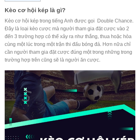
Kèo cơ hội kép là gì?
Kèo cơ hội kép trong tiếng Anh được gọi Double Chance.
Đây là loại kèo cược mà người tham gia đặt cược vào 2
đến 3 trường hợp có thể xảy ra như thắng, thua hoặc hòa
cùng một lúc trong một trận thi đấu bóng đá. Hơn nữa chỉ
cần người tham gia đặt cược đúng một trong những trong
trường hợp trên cũng sẽ là người ăn cược.