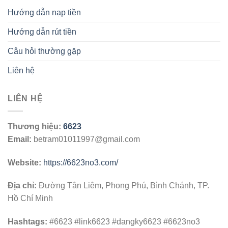
Hướng dẫn nạp tiền
Hướng dẫn rút tiền
Câu hỏi thường gặp
Liên hệ
LIÊN HỆ
Thương hiệu:
6623
Email:
betram01011997@gmail.com
Website:
https://6623no3.com/
Địa chỉ:
Đường Tân Liêm, Phong Phú, Bình Chánh, TP.
Hồ Chí Minh
Hashtags:
#6623 #link6623 #dangky6623 #6623no3