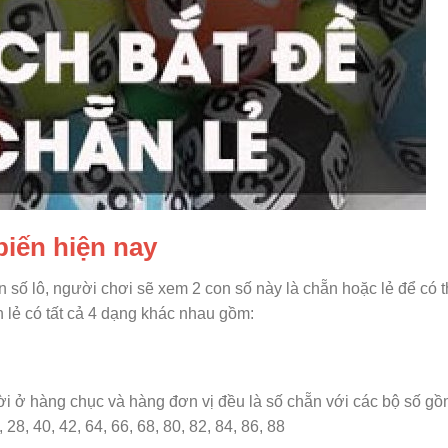
biến hiện nay
n số lô, người chơi sẽ xem 2 con số này là chẵn hoặc lẻ để có 
n lẻ có tất cả 4 dạng khác nhau gồm:
ời ở hàng chục và hàng đơn vị đều là số chẵn với các bộ số gồ
, 28, 40, 42, 64, 66, 68, 80, 82, 84, 86, 88