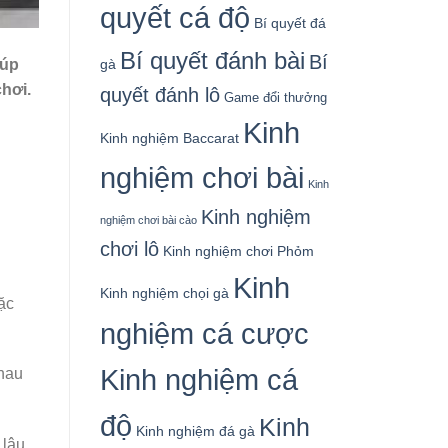
quyết cá độ
Bí quyết đá
Bí quyết đánh bài
Bí
iúp
gà
hơi.
quyết đánh lô
Game đổi thưởng
Kinh
Kinh nghiệm Baccarat
nghiệm chơi bài
Kinh
Kinh nghiệm
nghiệm chơi bài cào
chơi lô
Kinh nghiệm chơi Phỏm
Kinh
Kinh nghiệm chọi gà
ặc
nghiệm cá cược
Kinh nghiệm cá
nhau
độ
Kinh
Kinh nghiệm đá gà
 lâu