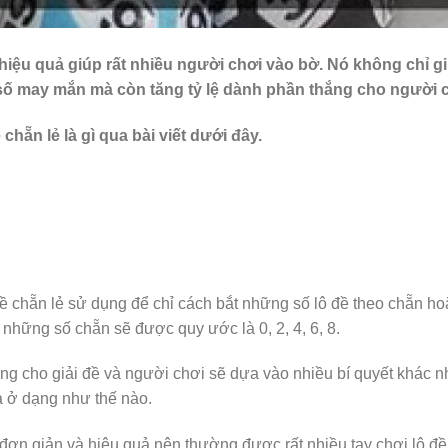
 hiệu quả giúp rất nhiều người chơi vào bờ. Nó không chỉ g
số may mắn mà còn tăng tỷ lệ dành phần thắng cho người c
 chẵn lẻ là gì qua bài viết dưới đây.
ề chẵn lẻ sử dụng để chỉ cách bắt những số lô đề theo chẵn ho
òn những số chẵn sẽ được quy ước là 0, 2, 4, 6, 8.
ng cho giải đề và người chơi sẽ dựa vào nhiều bí quyết khác 
ra ở dạng như thế nào.
 đơn giản và hiệu quả nên thường được rất nhiều tay chơi lô đề