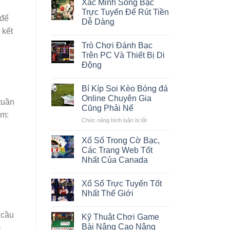
Cho
Xác Minh Sòng Bạc
Mức
đấu
Trực Tuyến Để Rút Tiền
Cược
 để
Trường
Dễ Dàng
6623
 kết
Trò Chơi Đánh Bạc
Trên PC Và Thiết Bị Di
Động
Bí Kíp Soi Kèo Bóng đá
Online Chuyên Gia
tuần
Cũng Phải Nể
ồm:
ở
Chức năng bình luận bị tắt
Bí
Kíp
Xổ Số Trong Cờ Bạc,
Soi
Các Trang Web Tốt
Kèo
Nhất Của Canada
Bóng
đá
Online
Xổ Số Trực Tuyến Tốt
Chuyên
Nhất Thế Giới
Gia
Cũng
 cầu
Kỹ Thuật Chơi Game
Phải
Nể
Bài Nâng Cao Nâng
m