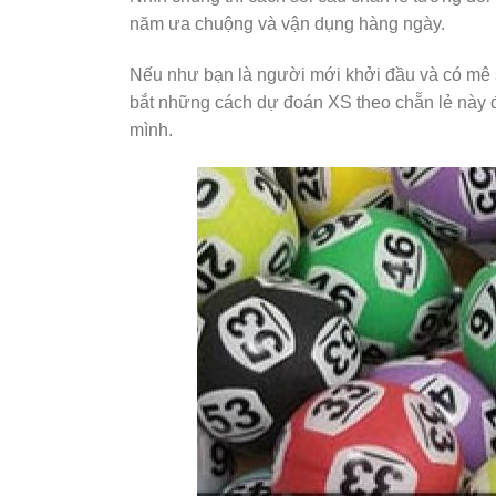
năm ưa chuộng và vận dụng hàng ngày.
Nếu như bạn là người mới khởi đầu và có mê sa
bắt những cách dự đoán XS theo chẵn lẻ này để
mình.