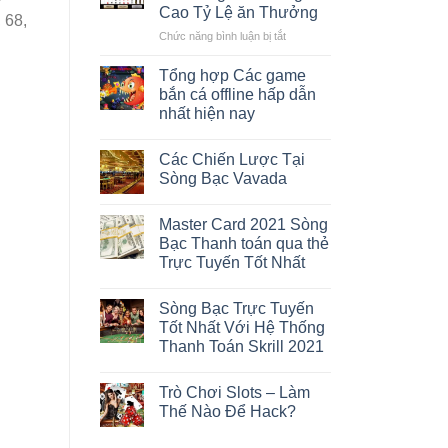
Cao Tỷ Lệ ăn Thưởng
, 68,
ở
Chức năng bình luận bị tắt
Kỹ
Thuật
Tổng hợp Các game
Chơi
bắn cá offline hấp dẫn
Game
nhất hiện nay
Bài
Nâng
Cao
Các Chiến Lược Tại
Nâng
Sòng Bạc Vavada
Cao
Tỷ
Master Card 2021 Sòng
Lệ
ăn
Bạc Thanh toán qua thẻ
Thưởng
Trực Tuyến Tốt Nhất
Sòng Bạc Trực Tuyến
Tốt Nhất Với Hệ Thống
Thanh Toán Skrill 2021
Trò Chơi Slots – Làm
Thế Nào Để Hack?