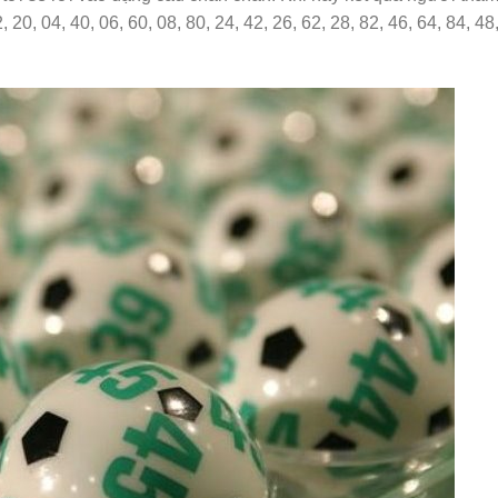
20, 04, 40, 06, 60, 08, 80, 24, 42, 26, 62, 28, 82, 46, 64, 84, 48