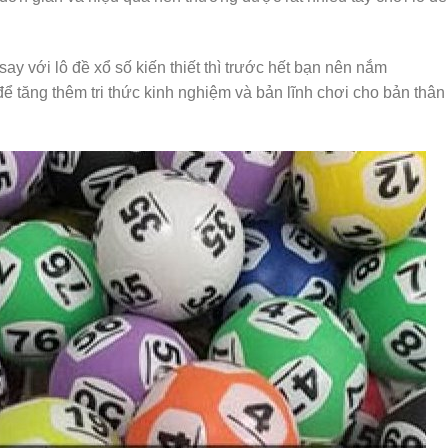
y với lô đề xổ số kiến thiết thì trước hết bạn nên nắm
 tăng thêm tri thức kinh nghiệm và bản lĩnh chơi cho bản thân