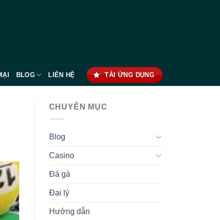
MẠI
BLOG
LIÊN HỆ
TẢI ỨNG DỤNG
CHUYÊN MỤC
Blog
Casino
Đá gà
Đại lý
Hướng dẫn