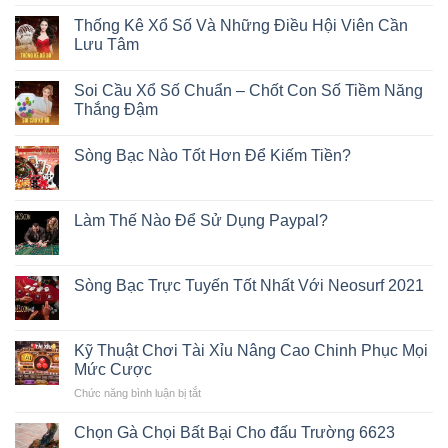
Thống Kê Xổ Số Và Những Điều Hội Viên Cần
Lưu Tâm
Soi Cầu Xổ Số Chuẩn – Chốt Con Số Tiềm Năng
Thắng Đậm
Sòng Bạc Nào Tốt Hơn Để Kiếm Tiền?
Làm Thế Nào Để Sử Dụng Paypal?
Sòng Bạc Trực Tuyến Tốt Nhất Với Neosurf 2021
Kỹ Thuật Chơi Tài Xỉu Nâng Cao Chinh Phục Mọi
Mức Cược
ở
Chức năng bình luận bị tắt
Kỹ
Thuật
Chọn Gà Chọi Bất Bại Cho đấu Trường 6623
Chơi