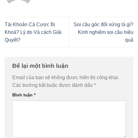
Tài Khoản Cá Cược Bị
Soi cầu góc đối xứng là gì?
Khoá? Lý do Và cách Giải
Kinh nghiệm soi cầu hiệu
Quyết?
quả
Để lại một bình luận
Email của bạn sẽ không được hiển thị công khai.
Các trường bắt buộc được đánh dấu
*
Bình luận
*