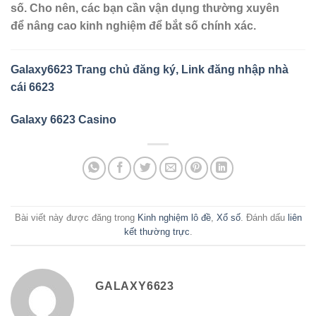
số. Cho nên, các bạn cần vận dụng thường xuyên
để nâng cao kinh nghiệm để bắt số chính xác.
Galaxy6623 Trang chủ đăng ký, Link đăng nhập nhà
cái 6623
Galaxy 6623 Casino
Bài viết này được đăng trong
Kinh nghiệm lô đề
,
Xổ số
. Đánh dấu
liên
kết thường trực
.
GALAXY6623