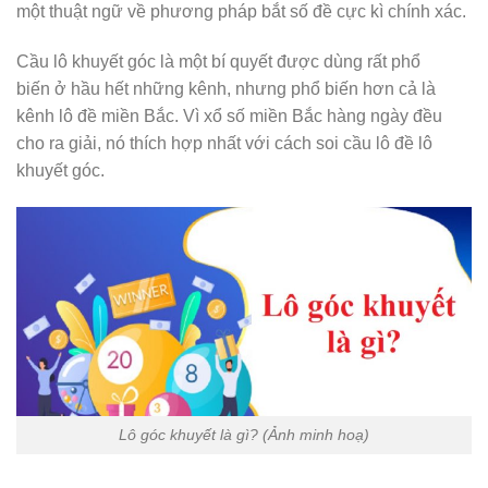
một thuật ngữ về phương pháp bắt số đề cực kì chính xác.
Cầu lô khuyết góc là một bí quyết được dùng rất phổ
biến ở hầu hết những kênh, nhưng phổ biến hơn cả là
kênh lô đề miền Bắc. Vì xổ số miền Bắc hàng ngày đều
cho ra giải, nó thích hợp nhất với cách soi cầu lô đề lô
khuyết góc.
Lô góc khuyết là gì? (Ảnh minh hoạ)