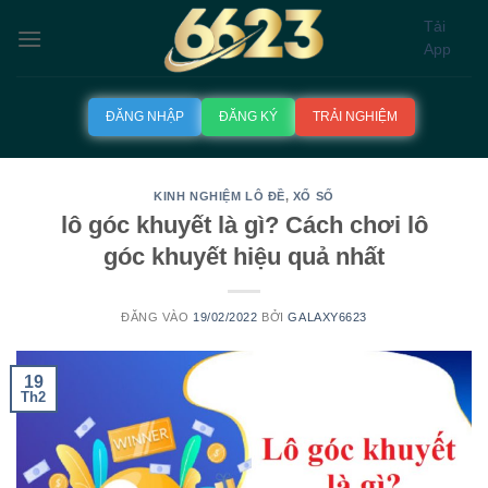
Bỏ
Tải
qua
App
nội
dung
ĐĂNG NHẬP
ĐĂNG KÝ
TRẢI NGHIỆM
KINH NGHIỆM LÔ ĐỀ
,
XỔ SỐ
lô góc khuyết là gì? Cách chơi lô
góc khuyết hiệu quả nhất
ĐĂNG VÀO
19/02/2022
BỞI
GALAXY6623
19
Th2