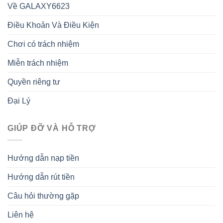
Về GALAXY6623
Điều Khoản Và Điều Kiện
Chơi có trách nhiệm
Miễn trách nhiệm
Quyền riêng tư
Đại Lý
GIÚP ĐỠ VÀ HỖ TRỢ
Hướng dẫn nạp tiền
Hướng dẫn rút tiền
Câu hỏi thường gặp
Liên hệ