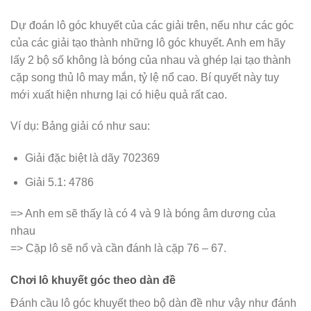
Dự đoán lô góc khuyết của các giải trên, nếu như các góc
của các giải tạo thành những lô góc khuyết. Anh em hãy
lấy 2 bộ số không là bóng của nhau và ghép lại tạo thành
cặp song thủ lô may mắn, tỷ lệ nổ cao. Bí quyết này tuy
mới xuất hiện nhưng lại có hiệu quả rất cao.
Ví dụ: Bảng giải có như sau:
Giải đặc biệt là dãy 702369
Giải 5.1: 4786
=> Anh em sẽ thấy là có 4 và 9 là bóng âm dương của
nhau
=> Cặp lô sẽ nổ và cần đánh là cặp 76 – 67.
Chơi lô khuyết góc theo dàn đề
Đánh cầu lô góc khuyết theo bộ dàn đề như vậy như đánh