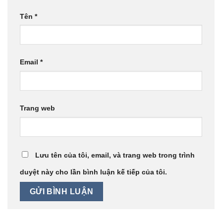
Tên
*
Email
*
Trang web
Lưu tên của tôi, email, và trang web trong trình
duyệt này cho lần bình luận kế tiếp của tôi.