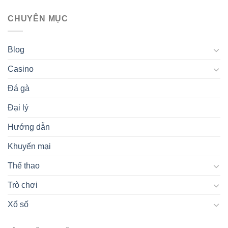
CHUYÊN MỤC
Blog
Casino
Đá gà
Đại lý
Hướng dẫn
Khuyến mại
Thể thao
Trò chơi
Xổ số