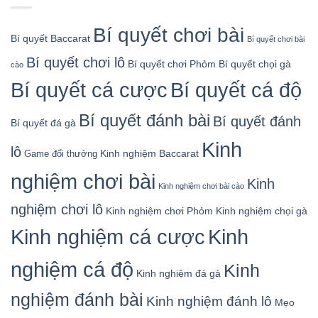
Bí quyết chơi bài
Bí quyết Baccarat
Bí quyết chơi bài
Bí quyết chơi lô
Bí quyết chơi Phỏm
Bí quyết chọi gà
cào
Bí quyết cá cược
Bí quyết cá độ
Bí quyết đánh bài
Bí quyết đánh
Bí quyết đá gà
Kinh
lô
Kinh nghiệm Baccarat
Game đổi thưởng
nghiệm chơi bài
Kinh
Kinh nghiệm chơi bài cào
nghiệm chơi lô
Kinh nghiệm chơi Phỏm
Kinh nghiệm chọi gà
Kinh nghiệm cá cược
Kinh
nghiệm cá độ
Kinh
Kinh nghiệm đá gà
nghiệm đánh bài
Kinh nghiệm đánh lô
Mẹo