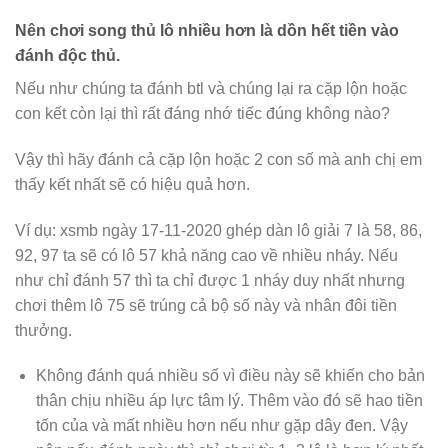
Nên chơi song thủ lô nhiều hơn là dồn hết tiền vào
đánh độc thủ.
Nếu như chúng ta đánh btl và chúng lại ra cặp lộn hoặc
con kết còn lại thì rất đáng nhớ tiếc đúng không nào?
Vậy thì hãy đánh cả cặp lộn hoặc 2 con số mà anh chị em
thấy kết nhất sẽ có hiệu quả hơn.
Ví dụ: xsmb ngày 17-11-2020 ghép dàn lô giải 7 là 58, 86,
92, 97 ta sẽ có lô 57 khả năng cao về nhiều nháy. Nếu
như chỉ đánh 57 thì ta chỉ được 1 nháy duy nhất nhưng
chơi thêm lô 75 sẽ trúng cả bộ số này và nhân đôi tiền
thưởng.
Không đánh quá nhiều số vì điều này sẽ khiến cho bản
thân chịu nhiều áp lực tâm lý. Thêm vào đó sẽ hao tiền
tốn của và mất nhiều hơn nếu như gặp dây đen. Vậy