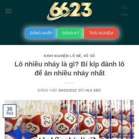
Bỏ
Tải
qua
App
nội
dung
ĐĂNG NHẬP
ĐĂNG KÝ
TRẢI NGHIỆM
KINH NGHIỆM LÔ ĐỀ
,
XỔ SỐ
Lô nhiều nháy là gì? Bí kíp đánh lô
để ăn nhiều nháy nhất
ĐĂNG VÀO
30/03/2022
BỞI
HL8 SEO
30
Th3