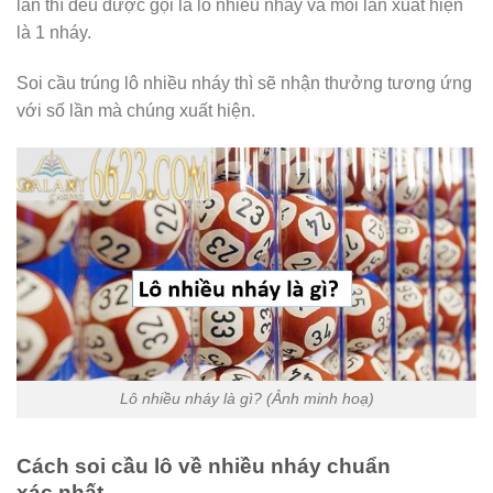
lần thì đều được gọi là lô nhiều nháy và mỗi lần xuất hiện
là 1 nháy.
Soi cầu trúng lô nhiều nháy thì sẽ nhận thưởng tương ứng
với số lần mà chúng xuất hiện.
Lô nhiều nháy là gì? (Ảnh minh hoạ)
Cách soi cầu lô về nhiều nháy chuẩn
xác nhất