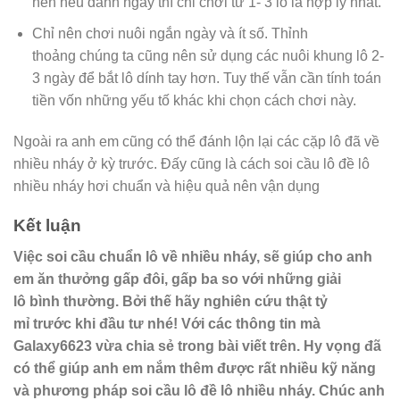
nên nếu đánh ngày thì chỉ chơi từ 1- 3 lô là hợp lý nhất.
Chỉ nên chơi nuôi ngắn ngày và ít số. Thỉnh
thoảng chúng ta cũng nên sử dụng các nuôi khung lô 2-
3 ngày để bắt lô dính tay hơn. Tuy thế vẫn cần tính toán
tiền vốn những yếu tố khác khi chọn cách chơi này.
Ngoài ra anh em cũng có thể đánh lộn lại các cặp lô đã về
nhiều nháy ở kỳ trước. Đấy cũng là cách soi cầu lô đề lô
nhiều nháy hơi chuẩn và hiệu quả nên vận dụng
Kết luận
Việc soi cầu chuẩn lô về nhiều nháy, sẽ giúp cho anh
em ăn thưởng gấp đôi, gấp ba so với những giải
lô bình thường. Bởi thế hãy nghiên cứu thật tỷ
mỉ trước khi đầu tư nhé! Với các thông tin mà
Galaxy6623 vừa chia sẻ trong bài viết trên. Hy vọng đã
có thể giúp anh em nắm thêm được rất nhiều kỹ năng
và phương pháp soi cầu lô đề lô nhiều nháy. Chúc anh