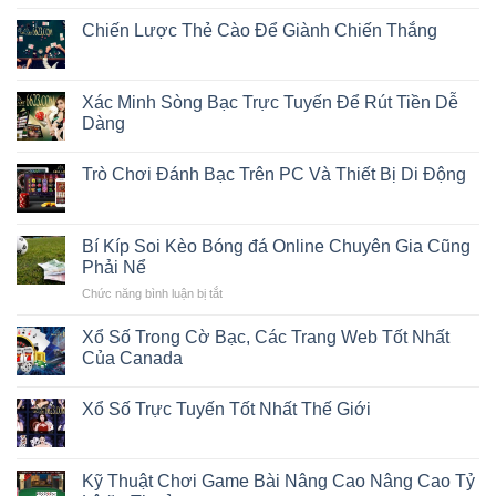
Chọn
Xỉu
Gà
Nâng
Chiến Lược Thẻ Cào Để Giành Chiến Thắng
Chọi
Cao
Bất
Chinh
Bại
Phục
Cho
Xác Minh Sòng Bạc Trực Tuyến Để Rút Tiền Dễ
Mọi
đấu
Dàng
Mức
Trường
Cược
6623
Trò Chơi Đánh Bạc Trên PC Và Thiết Bị Di Động
Bí Kíp Soi Kèo Bóng đá Online Chuyên Gia Cũng
Phải Nể
ở
Chức năng bình luận bị tắt
Bí
Kíp
Xổ Số Trong Cờ Bạc, Các Trang Web Tốt Nhất
Soi
Của Canada
Kèo
Bóng
đá
Xổ Số Trực Tuyến Tốt Nhất Thế Giới
Online
Chuyên
Gia
Kỹ Thuật Chơi Game Bài Nâng Cao Nâng Cao Tỷ
Cũng