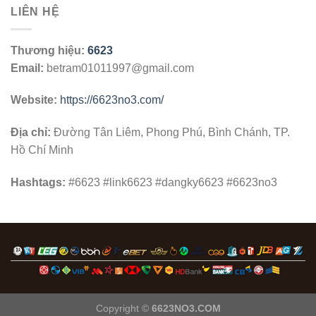
LIÊN HỆ
Thương hiệu:
6623
Email:
betram01011997@gmail.com
Website:
https://6623no3.com/
Địa chỉ:
Đường Tân Liêm, Phong Phú, Bình Chánh, TP.
Hồ Chí Minh
Hashtags:
#6623 #link6623 #dangky6623 #6623no3
Copyright ©
6623NO3.COM