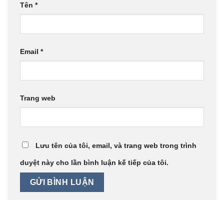
Tên
*
Email
*
Trang web
Lưu tên của tôi, email, và trang web trong trình
duyệt này cho lần bình luận kế tiếp của tôi.