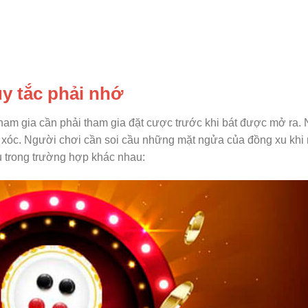
uy tắc phải nhớ
tham gia cần phải tham gia đặt cược trước khi bát được mở ra.
nh xóc. Người chơi cần soi cầu những mặt ngửa của đồng xu khi
ều trong trường hợp khác nhau: