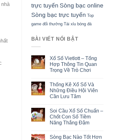
o nhà
trực tuyến
Sòng bạc online
Sòng bạc trực tuyến
Top
game đổi thưởng
Tài xỉu bóng đá
BÀI VIẾT NỔI BẬT
nhất
Xổ Số Vietlott – Tổng
c
Hợp Thông Tin Quan
Trọng Về Trò Chơi
Thống Kê Xổ Số Và
Những Điều Hội Viên
Cần Lưu Tâm
Soi Cầu Xổ Số Chuẩn –
Chốt Con Số Tiềm
Năng Thắng Đậm
Sòng Bạc Nào Tốt Hơn