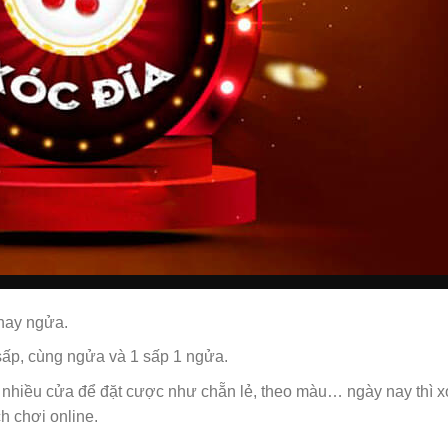
 hay ngửa.
sấp, cùng ngửa và 1 sấp 1 ngửa.
có nhiều cửa để đặt cược như chẵn lẻ, theo màu… ngày nay thì x
ch chơi online.