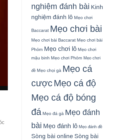
nghiệm đánh bài
Kinh
nghiệm đánh lô
Mẹo chơi
Mẹo chơi bài
Baccarat
Mẹo chơi bài Baccarat
Mẹo chơi bài
Mẹo chơi lô
Phỏm
Mẹo chơi
mậu binh
Mẹo chơi Phỏm
Mẹo chơi
Mẹo cá
Mẹo chọi gà
đề
Mẹo cá độ
cược
Mẹo cá độ bóng
đá
Mẹo đánh
Mẹo đá gà
óc
bài
Mẹo đánh lô
Mẹo đánh đề
Sòng bài online
Sòng bài