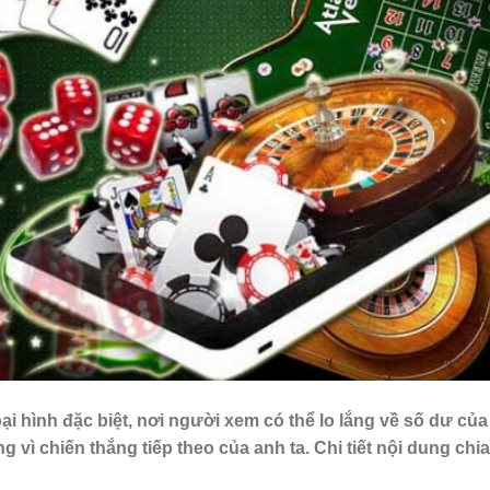
i hình đặc biệt, nơi người xem có thể lo lắng về số dư của
 vì chiến thắng tiếp theo của anh ta. Chi tiết nội dung chia