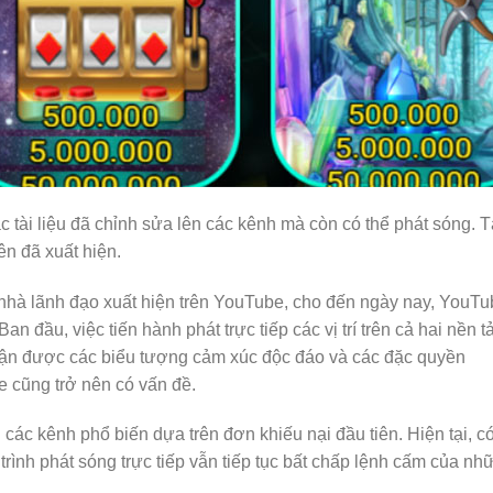
ác tài liệu đã chỉnh sửa lên các kênh mà còn có thể phát sóng. T
ên đã xuất hiện.
nhà lãnh đạo xuất hiện trên YouTube, cho đến ngày nay, YouTu
 đầu, việc tiến hành phát trực tiếp các vị trí trên cả hai nền t
hận được các biểu tượng cảm xúc độc đáo và các đặc quyền
e cũng trở nên có vấn đề.
ác kênh phổ biến dựa trên đơn khiếu nại đầu tiên. Hiện tại, có 
trình phát sóng trực tiếp vẫn tiếp tục bất chấp lệnh cấm của nh