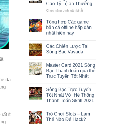
Cao Tỷ Lệ ăn Thưởng
ở
Chức năng bình luận bị tắt
Kỹ
Thuật
Tổng hợp Các game
Chơi
bắn cá offline hấp dẫn
Game
nhất hiện nay
Bài
Nâng
Cao
Các Chiến Lược Tại
Nâng
Sòng Bạc Vavada
Cao
ất
Tỷ
Master Card 2021 Sòng
Lệ
ăn
Bạc Thanh toán qua thẻ
Thưởng
Trực Tuyến Tốt Nhất
be đã
ảng
Sòng Bạc Trực Tuyến
Tốt Nhất Với Hệ Thống
Thanh Toán Skrill 2021
Trò Chơi Slots – Làm
rất ít
Thế Nào Để Hack?
ững