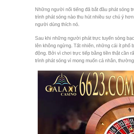
Những người nổi tiếng đã bắt đầu phát sóng trò
trình phát sóng nào thu hút nhiều sự chú ý hơ
người dùng thích nó.
Sau khi những người phát trực tuyến sòng bạc 
lên không ngừng. Tất nhiên, những cái ít phổ b
động. Bởi vì chơi trực tiếp bằng tiền thật cần
trình phát sóng vì mong muốn cá nhân, thường 