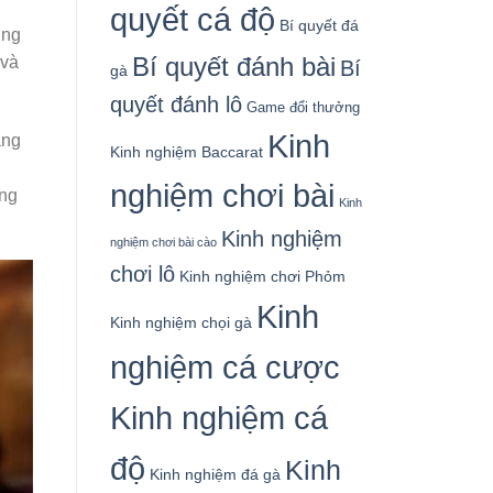
quyết cá độ
Bí quyết đá
ơng
Bí quyết đánh bài
 và
Bí
gà
quyết đánh lô
Game đổi thưởng
Kinh
ăng
Kinh nghiệm Baccarat
nghiệm chơi bài
ơng
Kinh
Kinh nghiệm
nghiệm chơi bài cào
chơi lô
Kinh nghiệm chơi Phỏm
Kinh
Kinh nghiệm chọi gà
nghiệm cá cược
Kinh nghiệm cá
độ
Kinh
Kinh nghiệm đá gà