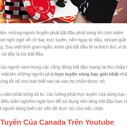
hiện, những người truyền phát bắt đầu phát sóng trò chơi kiếm
net nghi ngờ về cờ bạc trực tuyến, nên ngay từ đầu, stream giật
 Sau một thời gian ngắn, khán giả bắt đầu tỏ ra thích thú, ví d
, và đây là lúc bắt đầu.
 của người xem trong các cộng đồng bắt đầu mang lại thu nhập t
bí mật khi những người phát
trực tuyến sòng bạc giỏi nhất
nhậ
ng tôi sẽ cho bạn biết sau tại sao họ nhận được nó.
u năm phát sóng vô tư, các luồng phát trực tuyến của sòng bạc 
à điều kiện nghiêm ngặt hơn để sử dụng nền tảng bắt đầu hạn c
t người dùng biết các vấn đề thực sự của việc chặn.
 Tuyến Của Canada Trên Youtube