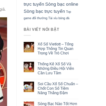
trực tuyến
Sòng bạc online
giả.
Sòng bạc trực tuyến
Top
game đổi thưởng
Tài xỉu bóng đá
BÀI VIẾT NỔI BẬT
Xổ Số Vietlott – Tổng
Hợp Thông Tin Quan
Trọng Về Trò Chơi
Thống Kê Xổ Số Và
Những Điều Hội Viên
Cần Lưu Tâm
Soi Cầu Xổ Số Chuẩn –
Chốt Con Số Tiềm
Năng Thắng Đậm
Sòng Bạc Nào Tốt Hơn