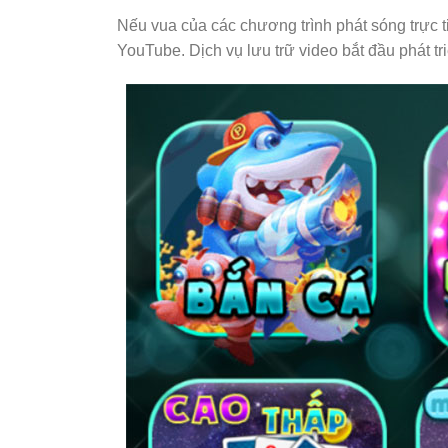
Nếu vua của các chương trình phát sóng trực tiế
YouTube. Dịch vụ lưu trữ video bắt đầu phát tri