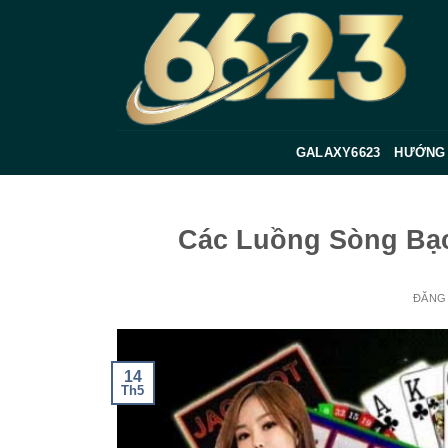
Bỏ
qua
nội
dung
GALAXY6623
HƯỚNG
Các Luồng Sòng Bạc
ĐĂNG
14
Th5