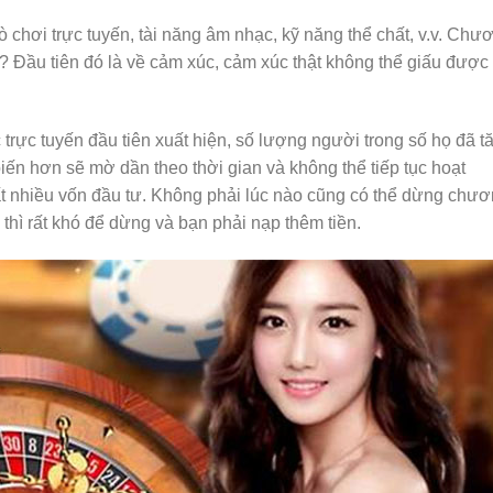
 chơi trực tuyến, tài năng âm nhạc, kỹ năng thể chất, v.v. Chư
n? Đầu tiên đó là về cảm xúc, cảm xúc thật không thể giấu được
trực tuyến đầu tiên xuất hiện, số lượng người trong số họ đã t
iến hơn sẽ mờ dần theo thời gian và không thể tiếp tục hoạt
 rất nhiều vốn đầu tư. Không phải lúc nào cũng có thể dừng chư
thì rất khó để dừng và bạn phải nạp thêm tiền.