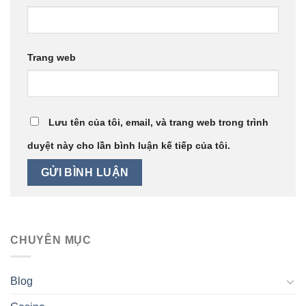
Trang web
Lưu tên của tôi, email, và trang web trong trình
duyệt này cho lần bình luận kế tiếp của tôi.
CHUYÊN MỤC
Blog