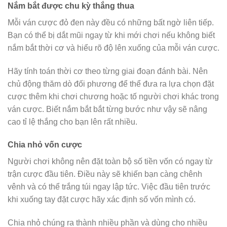
Nắm bắt được chu kỳ thắng thua
Mỗi ván cược đỏ đen này đều có những bất ngờ liên tiếp.
Bạn có thể bị dắt mũi ngay từ khi mới chơi nếu không biết
nắm bắt thời cơ và hiểu rõ độ lên xuống của mỗi ván cược.
Hãy tính toán thời cơ theo từng giai đoạn đánh bài. Nên
chủ động thăm dò đối phương để thể đưa ra lựa chọn đặt
cược thêm khi chơi chương hoặc tố người chơi khác trong
ván cược. Biết nắm bắt bắt từng bước như vậy sẽ nâng
cao tỉ lệ thắng cho bạn lên rất nhiều.
Chia nhỏ vốn cược
Người chơi không nên đặt toàn bộ số tiền vốn có ngay từ
trận cược đầu tiên. Điều này sẽ khiến bạn càng chênh
vênh và có thể trắng túi ngay lập tức. Việc đầu tiên trước
khi xuống tay đặt cược hãy xác định số vốn mình có.
Chia nhỏ chúng ra thành nhiều phần và dùng cho nhiều