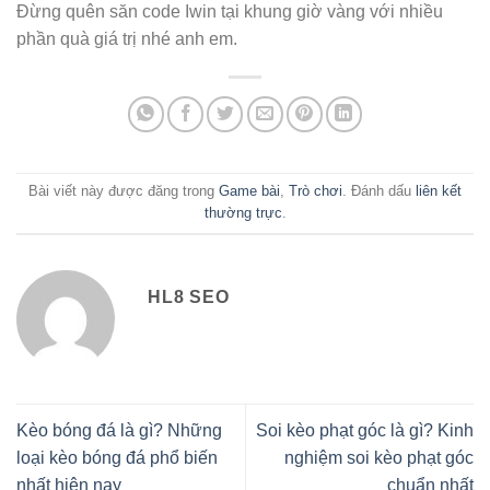
Đừng quên săn code Iwin tại khung giờ vàng với nhiều
phần quà giá trị nhé anh em.
Bài viết này được đăng trong
Game bài
,
Trò chơi
. Đánh dấu
liên kết
thường trực
.
HL8 SEO
Kèo bóng đá là gì? Những
Soi kèo phạt góc là gì? Kinh
loại kèo bóng đá phổ biến
nghiệm soi kèo phạt góc
nhất hiện nay
chuẩn nhất