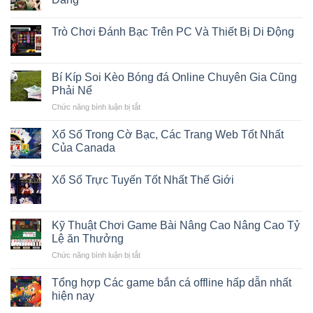
Trường
Cược
6623
Trò Chơi Đánh Bạc Trên PC Và Thiết Bị Di Động
Bí Kíp Soi Kèo Bóng đá Online Chuyên Gia Cũng
Phải Nể
ở
Chức năng bình luận bị tắt
Bí
Kíp
Xổ Số Trong Cờ Bạc, Các Trang Web Tốt Nhất
Soi
Của Canada
Kèo
Bóng
đá
Xổ Số Trực Tuyến Tốt Nhất Thế Giới
Online
Chuyên
Gia
Kỹ Thuật Chơi Game Bài Nâng Cao Nâng Cao Tỷ
Cũng
Lệ ăn Thưởng
Phải
Nể
ở
Chức năng bình luận bị tắt
Kỹ
Thuật
Tổng hợp Các game bắn cá offline hấp dẫn nhất
Chơi
hiện nay
Game