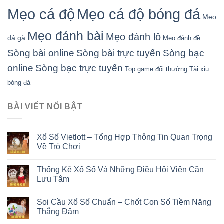
Mẹo cá độ
Mẹo cá độ bóng đá
Mẹo
Mẹo đánh bài
Mẹo đánh lô
đá gà
Mẹo đánh đề
Sòng bài online
Sòng bài trực tuyến
Sòng bạc
online
Sòng bạc trực tuyến
Top game đổi thưởng
Tài xỉu
bóng đá
BÀI VIẾT NỔI BẬT
Xổ Số Vietlott – Tổng Hợp Thông Tin Quan Trọng
Về Trò Chơi
Thống Kê Xổ Số Và Những Điều Hội Viên Cần
Lưu Tâm
Soi Cầu Xổ Số Chuẩn – Chốt Con Số Tiềm Năng
Thắng Đậm