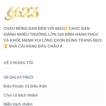
CHÀO MỪNG BẠN ĐẾN VỚI 6623
CHÚC BẠN
GIÀNH NHIỀU THƯỞNG LỚN GIA ĐÌNH HẠNH PHÚC
VÀ KHỎE MẠNH VUI LÒNG CHỌN ĐÚNG TRANG 6623
NHÀ CÁI HÀNG ĐẦU CHÂU Á
VỀ CHÚNG TÔI
Về GALAXY6623
Điều Khoản Và Điều Kiện
Chơi có trách nhiệm
Miễn trách nhiệm