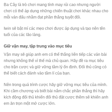
Ba Cây là trò chơi mang tính may rủi cao nhưng người
chơi có thể áp dụng những chiến thuật chơi khác nhau cho
mỗi ván đấu nhằm đạt phần thắng tuyệt đối.
Iwin sẽ bật mí các mẹo chơi được áp dụng và tạo nên tên
tuổi của các lão làng.
Giữ vận may, tập trung vào mục tiêu
Vận may sẽ giúp anh em có thể thắng liên tiếp các ván bài
nhưng không thể vì thế mà chủ quan. Hãy đề ra mục tiêu
cho trận cược và giữ vững tâm lý ổn định. Đối thủ cũng có
thể biết cách đánh vào tâm lí của bạn.
Nên trong quá trình cược hãy giữ vững mục tiêu của mình.
Khi cầm chương và biết bài nắm chắc phần thắng thì hãy
kích động đối thủ khiến đối thủ đặt cược thêm sẽ khiến anh
em ăn trọn một mớ cược lớn.