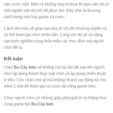
ván cược mới. Nếu có không may bị thua thì bạn vẫn sẽ có
một nguồn vốn dự trữ để phục thù. Đây như là thượng
sách trong mọi loại game cá cược.
Cách làm này sẽ giúp bạn duy trì số vốn thường xuyên và
có thể tham gia chơi nhiều lần. Cùng với đó sẽ có nâng
cao kinh nghiệm cùng thỏa mãn các mục đích mà người
chơi đề ra.
Kết luận
Chơi
Ba Cây Iwin
sẽ không còn là vấn đề sau khi người
chơi áp dụng thành thạo luật chơi và áp dụng chiến thuật
ở trên. Còn chần chừ gì mà không nhanh tay đăng ký cho
mình 1 slot để tham gia cá cược tại cổng game Iwin.
Chúc người chơi có những giây phút giải trí và thăng hoa
cùng game bài
Ba Cây Iwin
.