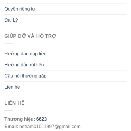
Quyền riêng tư
Đại Lý
GIÚP ĐỠ VÀ HỖ TRỢ
Hướng dẫn nạp tiền
Hướng dẫn rút tiền
Câu hỏi thường gặp
Liên hệ
LIÊN HỆ
Thương hiệu:
6623
Email:
betram01011997@gmail.com