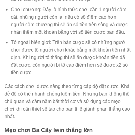
Chơi chương: Đây là hình thức chơi cần 1 người cầm
cái, những người còn lại nếu có số điểm cao hơn
người cầm chương thì sẽ ăn số tiền trên sòng và được
nhận thêm một khoản bằng với số tiền cược ban đầu.
Tố ngoài biên giới: Trên bàn cược sẽ có những người
chơi được tố người chơi khác bằng một khoản tiền nhất
định. Khi người tố thắng thì sẽ ăn được khoản tiền đã
đặt cược, còn người bị tố cao điểm hơn sẽ được x2 số
tiền cược.
Các cách chơi được nâng theo từng cấp độ đặt cược. Khá
dễ để có thể nhanh chóng kiếm tiền. Nhưng bạn không thể
chủ quan và cầm nắm bắt thời cơ và sử dụng các mẹo
chơi khi cần thiết sẽ tạo cho bạn tỉ lệ giành phần thắng cao
nhất.
Mẹo chơi Ba Cây Iwin thắng lớn