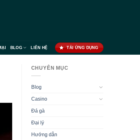
MẠI
BLOG
LIÊN HỆ
TẢI ỨNG DỤNG
CHUYÊN MỤC
Blog
Casino
Đá gà
Đại lý
Hướng dẫn