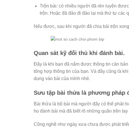
Trộn bài: có nhiều người đã rèn luyện được
trộn. Hoặc đã đảo đi đảo lại mà thứ tự các
Nếu được, sau khi người đã chia bài trộn xong, 
Quan sát kỹ đối thủ khi đánh bài.
Đây là khi bạn đã nắm được thông tin căn bản
tổng hợp thông tin của bạn. Và đây cũng là kh
dụng vào bài của mình nhé.
Sưu tập bài thửa là phương pháp
Bài thửa là bộ bài mà người đấy có thể phát 
họ đánh bài mà đã biết rõ những quân trên tay
Công nghệ như ngày xưa chưa được phát triển,