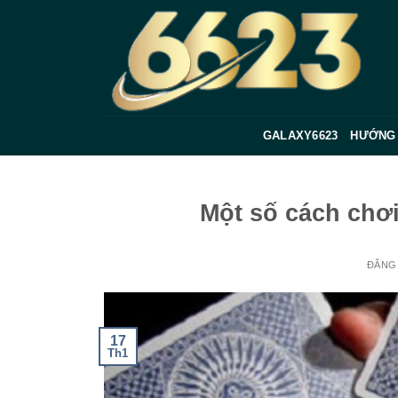
Bỏ
qua
nội
dung
GALAXY6623
HƯỚNG
Một số cách chơi
ĐĂNG
17
Th1