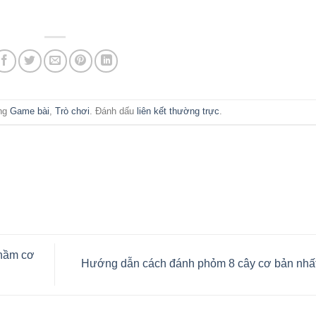
ong
Game bài
,
Trò chơi
. Đánh dấu
liên kết thường trực
.
 hầm cơ
Hướng dẫn cách đánh phỏm 8 cây cơ bản nhấ