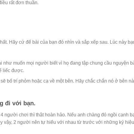
điều rất đơn thuần.
nhất. Hãy cứ để bài của bạn đó nhìn và sắp xếp sau. Lúc này b
i như muốn mọi người biết vì họ đang tập chung cầu nguyện b
 liếc được.
a sẽ bố trí phỏm hoặc cạ về một bên. Hãy chắc chắn nó ở bên nà
g đi với bạn.
4 người chơi thì thật hoàn hảo. Nếu anh chàng đó ngồi cạnh bạ
y vậy, 2 người nên tự hiểu với nhau từ trước với những ký hiệ