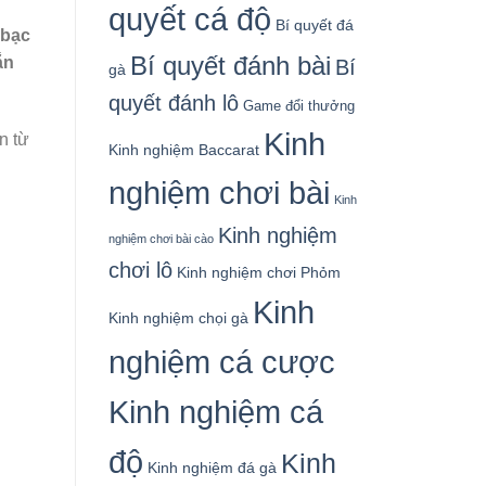
quyết cá độ
Bí quyết đá
 bạc
Bí quyết đánh bài
ắn
Bí
gà
quyết đánh lô
Game đổi thưởng
Kinh
n từ
Kinh nghiệm Baccarat
nghiệm chơi bài
Kinh
Kinh nghiệm
nghiệm chơi bài cào
chơi lô
Kinh nghiệm chơi Phỏm
Kinh
Kinh nghiệm chọi gà
nghiệm cá cược
Kinh nghiệm cá
độ
Kinh
Kinh nghiệm đá gà