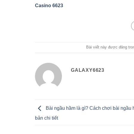
Casino 6623
Bài viết này được đăng tr
GALAXY6623
Bài ngầu hầm là gì? Cách chơi bài ngầu
bản chi tiết