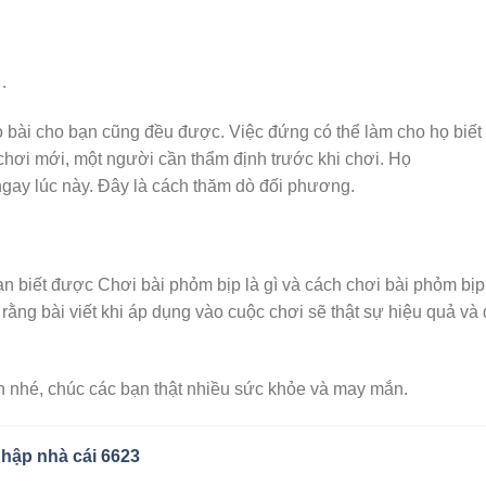
…
 bài cho bạn cũng đều được. Việc đứng có thể làm cho họ biết 
chơi mới, một người cần thẩm định trước khi chơi. Họ
ngay lúc này. Đây là cách thăm dò đối phương.
 bạn biết được Chơi bài phỏm bịp là gì và cách chơi bài phỏm bịp
rằng bài viết khi áp dụng vào cuộc chơi sẽ thật sự hiệu quả và
nh nhé, chúc các bạn thật nhiều sức khỏe và may mắn.
hập nhà cái 6623