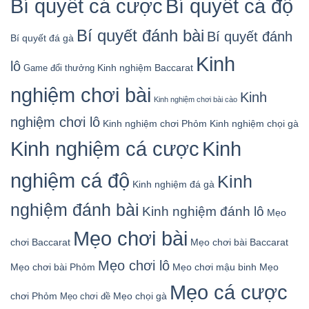
Bí quyết cá cược
Bí quyết cá độ
Bí quyết đánh bài
Bí quyết đánh
Bí quyết đá gà
Kinh
lô
Kinh nghiệm Baccarat
Game đổi thưởng
nghiệm chơi bài
Kinh
Kinh nghiệm chơi bài cào
nghiệm chơi lô
Kinh nghiệm chơi Phỏm
Kinh nghiệm chọi gà
Kinh nghiệm cá cược
Kinh
nghiệm cá độ
Kinh
Kinh nghiệm đá gà
nghiệm đánh bài
Kinh nghiệm đánh lô
Mẹo
Mẹo chơi bài
chơi Baccarat
Mẹo chơi bài Baccarat
Mẹo chơi lô
Mẹo chơi bài Phỏm
Mẹo chơi mậu binh
Mẹo
Mẹo cá cược
chơi Phỏm
Mẹo chọi gà
Mẹo chơi đề