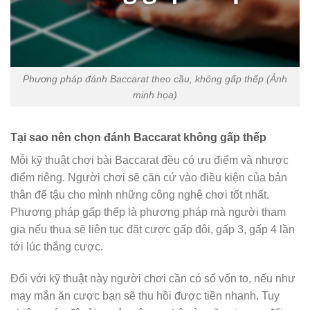
Phương pháp đánh Baccarat theo cầu, không gấp thếp (Ảnh
minh họa)
Tại sao nên chọn đánh Baccarat không gấp thếp
Mỗi kỹ thuật chơi bài Baccarat đều có ưu điểm và nhược
điểm riêng. Người chơi sẽ căn cứ vào điều kiện của bản
thân để tậu cho mình những công nghệ chơi tốt nhất.
Phương pháp gấp thếp là phương pháp mà người tham
gia nếu thua sẽ liên tục đặt cược gấp đôi, gấp 3, gấp 4 lần
tới lúc thắng cược.
Đối với kỹ thuật này người chơi cần có số vốn to, nếu như
may mắn ăn cược bạn sẽ thu hồi được tiền nhanh. Tuy