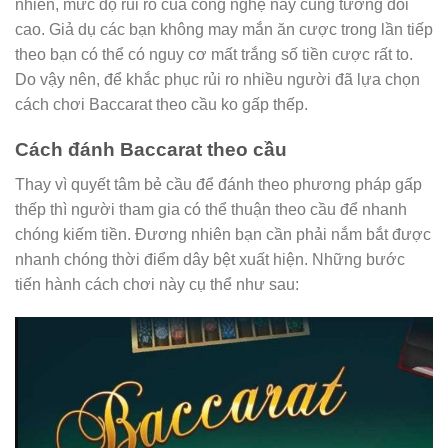
nhiên, mức độ rủi ro của công nghệ này cũng tương đối
cao. Giả dụ các bạn không may mắn ăn cược trong lần tiếp
theo bạn có thể có nguy cơ mất trắng số tiền cược rất to.
Do vậy nên, để khắc phục rủi ro nhiều người đã lựa chọn
cách chơi Baccarat theo cầu ko gấp thếp.
Cách đánh Baccarat theo cầu
Thay vì quyết tâm bẻ cầu để đánh theo phương pháp gấp
thếp thì người tham gia có thể thuận theo cầu để nhanh
chóng kiếm tiền. Đương nhiên bạn cần phải nắm bắt được
nhanh chóng thời điểm dây bệt xuất hiện. Những bước
tiến hành cách chơi này cụ thể như sau: