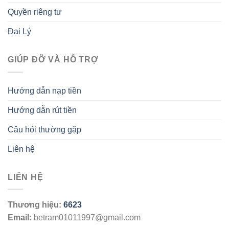
Quyền riêng tư
Đại Lý
GIÚP ĐỠ VÀ HỖ TRỢ
Hướng dẫn nạp tiền
Hướng dẫn rút tiền
Câu hỏi thường gặp
Liên hệ
LIÊN HỆ
Thương hiệu:
6623
Email:
betram01011997@gmail.com