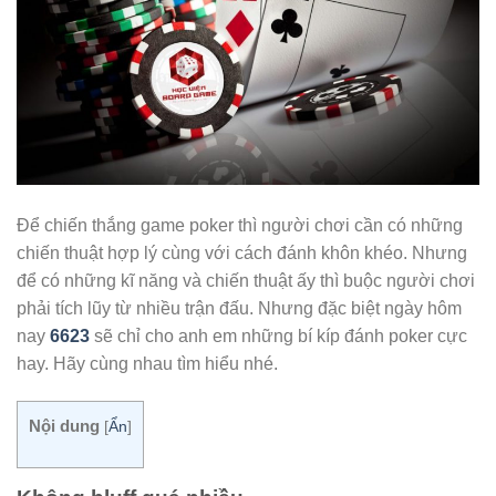
Để chiến thắng game poker thì người chơi cần có những
chiến thuật hợp lý cùng với cách đánh khôn khéo. Nhưng
để có những kĩ năng và chiến thuật ấy thì buộc người chơi
phải tích lũy từ nhiều trận đấu. Nhưng đặc biệt ngày hôm
nay
6623
sẽ chỉ cho anh em những bí kíp đánh poker cực
hay. Hãy cùng nhau tìm hiểu nhé.
Nội dung
[
Ẩn
]