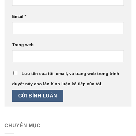
Email
*
Trang web
Lưu tên của tôi, email, và trang web trong trình
duyệt này cho lần bình luận kế tiếp của tôi.
CHUYÊN MỤC