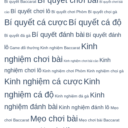
Bí quyết chơi bài
Bí quyết Baccarat
Bí quyết chơi bài
Bí quyết chơi lô
Bí quyết chơi Phỏm
Bí quyết chọi gà
cào
Bí quyết cá cược
Bí quyết cá độ
Bí quyết đánh bài
Bí quyết đánh
Bí quyết đá gà
Kinh
lô
Kinh nghiệm Baccarat
Game đổi thưởng
nghiệm chơi bài
Kinh
Kinh nghiệm chơi bài cào
nghiệm chơi lô
Kinh nghiệm chơi Phỏm
Kinh nghiệm chọi gà
Kinh nghiệm cá cược
Kinh
nghiệm cá độ
Kinh
Kinh nghiệm đá gà
nghiệm đánh bài
Kinh nghiệm đánh lô
Mẹo
Mẹo chơi bài
chơi Baccarat
Mẹo chơi bài Baccarat