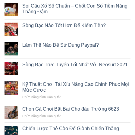
Soi Cầu Xổ Số Chuẩn – Chốt Con Số Tiềm Năng
Thắng Đậm
Sòng Bạc Nào Tốt Hơn Để Kiếm Tiền?
Làm Thế Nào Để Sử Dụng Paypal?
Sòng Bạc Trực Tuyến Tốt Nhất Với Neosurf 2021
Kỹ Thuật Chơi Tài Xỉu Nâng Cao Chinh Phục Mọi
Mức Cược
ở
Chức năng bình luận bị tắt
Kỹ
Thuật
Chọn Gà Chọi Bất Bại Cho đấu Trường 6623
Chơi
ở
Chức năng bình luận bị tắt
Tài
Chọn
Xỉu
Gà
Nâng
Chiến Lược Thẻ Cào Để Giành Chiến Thắng
Chọi
Cao