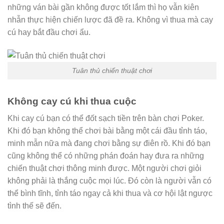
những ván bài gần không được tốt lắm thì họ vẫn kiên
nhẫn thực hiện chiến lược đã đề ra. Không vì thua mà cay
cú hay bắt đầu chơi ẩu.
Tuân thủ chiến thuật chơi
Không cay cú khi thua cuộc
Khi cay cú bạn có thể đốt sạch tiền trên bàn chơi Poker.
Khi đó bạn không thể chơi bài bằng một cái đầu tỉnh táo,
minh mẫn nữa mà đang chơi bằng sự điên rồ. Khi đó bạn
cũng không thể có những phán đoán hay đưa ra những
chiến thuật chơi thông minh được. Một người chơi giỏi
không phải là thắng cuộc mọi lúc. Đó còn là người vẫn có
thể bình tĩnh, tỉnh táo ngay cả khi thua và cơ hội lật ngược
tình thế sẽ đến.