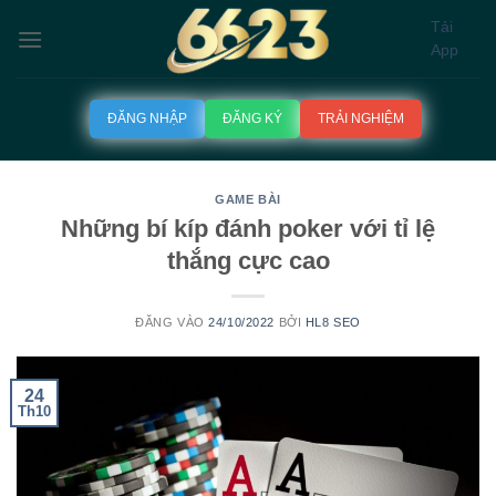
Bỏ
Tải
qua
App
nội
dung
ĐĂNG NHẬP
ĐĂNG KÝ
TRẢI NGHIỆM
GAME BÀI
Những bí kíp đánh poker với tỉ lệ
thắng cực cao
ĐĂNG VÀO
24/10/2022
BỞI
HL8 SEO
24
Th10