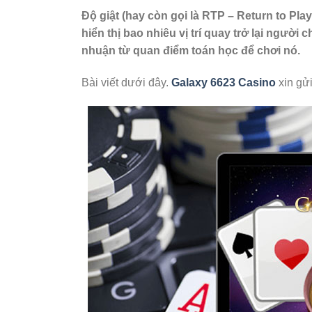
Độ giật (hay còn gọi là RTP – Return to Pl
hiển thị bao nhiêu vị trí quay trở lại người
nhuận từ quan điểm toán học để chơi nó.
Bài viết dưới đây.
Galaxy 6623 Casino
xin gửi