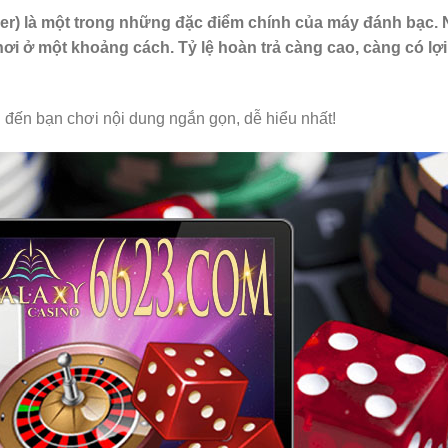
ayer) là một trong những đặc điểm chính của máy đánh bạc.
 chơi ở một khoảng cách. Tỷ lệ hoàn trả càng cao, càng có lợi
 đến bạn chơi nội dung ngắn gọn, dễ hiểu nhất!