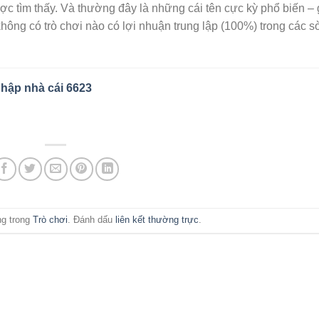
 tìm thấy. Và thường đây là những cái tên cực kỳ phổ biến – 
hông có trò chơi nào có lợi nhuận trung lập (100%) trong các s
hập nhà cái 6623
ng trong
Trò chơi
. Đánh dấu
liên kết thường trực
.