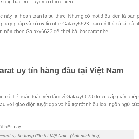
 sòng bạc trực tuyến có thực hiện.
c này lại hoàn toàn là sự thực. Nhưng có một điều kiện là bạn 
 hợp pháp và có uy tín như Galaxy6623, bạn có thể có tất cả 
bạn nên chọn Galaxy6623 để chơi bài baccarat nhé.
arat uy tín hàng đầu tại Việt Nam
bạn có thể hoàn toàn yên tâm vì Galaxy6623 được cấp giấy phép
u với giao diện tuyệt đẹp và hỗ trợ rất nhiều loại ngôn ngữ củ
carat uy tín hàng đầu tại Việt Nam (Ảnh minh hoạ)