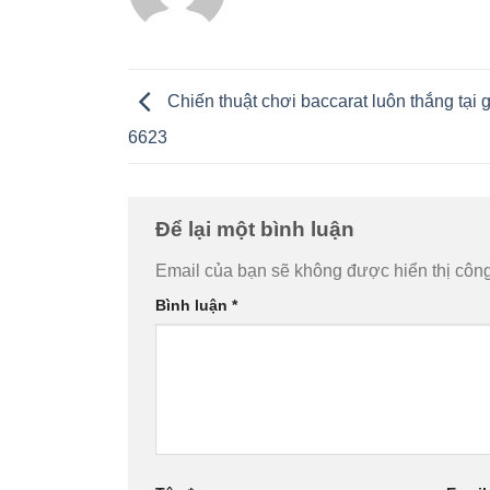
Chiến thuật chơi baccarat luôn thắng tại 
6623
Để lại một bình luận
Email của bạn sẽ không được hiển thị công
Bình luận
*