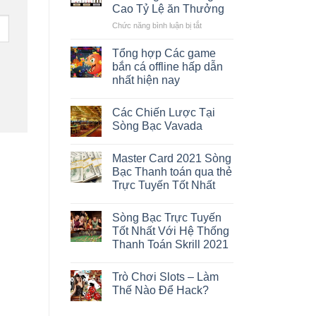
Cao Tỷ Lệ ăn Thưởng
ở
Chức năng bình luận bị tắt
Kỹ
Thuật
Tổng hợp Các game
Chơi
bắn cá offline hấp dẫn
Game
nhất hiện nay
Bài
Nâng
Cao
Các Chiến Lược Tại
Nâng
Sòng Bạc Vavada
Cao
Tỷ
Master Card 2021 Sòng
Lệ
ăn
Bạc Thanh toán qua thẻ
Thưởng
Trực Tuyến Tốt Nhất
Sòng Bạc Trực Tuyến
Tốt Nhất Với Hệ Thống
Thanh Toán Skrill 2021
Trò Chơi Slots – Làm
Thế Nào Để Hack?