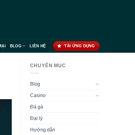
MẠI
BLOG
LIÊN HỆ
TẢI ỨNG DỤNG
CHUYÊN MỤC
Blog
Casino
Đá gà
Đại lý
Hướng dẫn