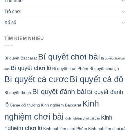
Thể thao
Trò chơi
Xổ số
TÌM KIẾM NHIỀU
Bí quyết chơi bài
Bí quyết Baccarat
Bí quyết chơi bài
Bí quyết chơi lô
Bí quyết chơi Phỏm
Bí quyết chọi gà
cào
Bí quyết cá cược
Bí quyết cá độ
Bí quyết đánh bài
Bí quyết đánh
Bí quyết đá gà
Kinh
lô
Kinh nghiệm Baccarat
Game đổi thưởng
nghiệm chơi bài
Kinh
Kinh nghiệm chơi bài cào
nghiệm chơi lô
Kinh nghiệm chơi Phỏm
Kinh nghiệm chọi gà